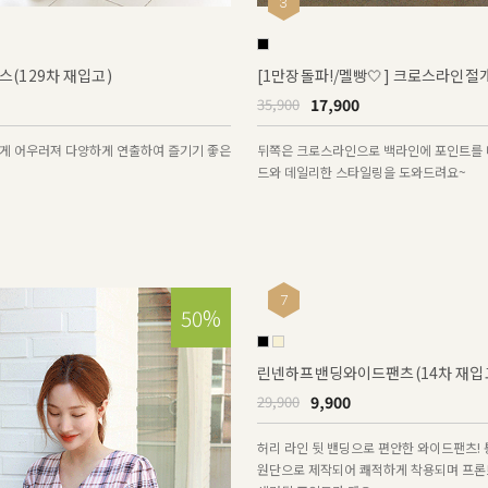
3
(129차 재입고)
[1만장돌파!/멜빵🤍] 크로스라인
17,900
35,900
게 어우러져 다양하게 연출하여 즐기기 좋은
뒤쪽은 크로스라인으로 백라인에 포인트를 
드와 데일리한 스타일링을 도와드려요~
7
50%
린넨하프밴딩와이드팬츠(14차 재입
9,900
29,900
허리 라인 뒷 밴딩으로 편안한 와이드팬츠! 
원단으로 제작되어 쾌적하게 착용되며 프론