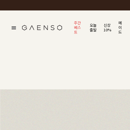
주간
메
오늘
신상
베스
이
출발
10%
트
드