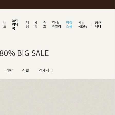
트레
니
데
가
슈
악세/
바캉
세일
커뮤
이닝
니티
트
님
방
즈
쥬얼리
스룩
~80%
복
0% BIG SALE
가방
신발
악세서리