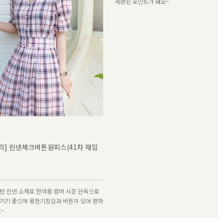
세련된 포인트가 돼요~
리] 린넨체크버튼원피스(41차 재입
턴 린넨 소재로 한여름 썸머 시즌 단독으로
기기 좋으며 롱한기장감과 버튼이 있어 편하
요~