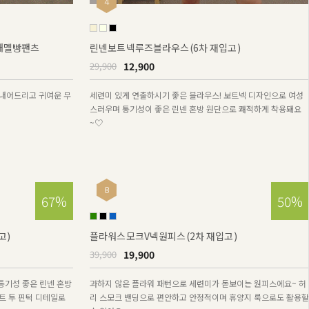
4
절개멜빵팬츠
린넨보트넥루즈블라우스(6차 재입고)
12,900
29,900
내어드리고 귀여운 무
세련미 있게 연출하시기 좋은 블라우스! 보트넥 디자인으로 여성
스러우며 통기성이 좋은 린넨 혼방 원단으로 쾌적하게 착용돼요
~♡
8
67%
50%
고)
플라워스모크V넥원피스(2차 재입고)
19,900
39,900
통기성 좋은 린넨 혼방
과하지 않은 플라워 패턴으로 세련미가 돋보이는 원피스에요~ 허
트 투 핀턱 디테일로
리 스모크 밴딩으로 편안하고 안정적이며 휴양지 룩으로도 활용할