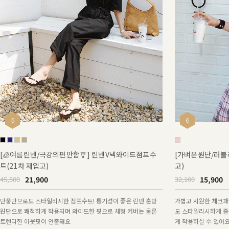
5
6
[🧊여름린넨/극강의편안함🎐] 린넨V넥와이드점프수
[가벼운원단/러블
트(21차 재입고)
고)
21,900
15,900
45,500
32,100
단품만으로도 스타일리시한 점프수트! 통기성이 좋은 린넨 혼방
가볍고 시원한 체크패
원단으로 쾌적하게 착용되며 와이드한 핏으로 체형 커버는 물론
도 스타일리시하게 즐
트렌디한 아웃핏이 연출돼요
게 착용하실 수 있어