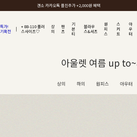
갠소에서 가장 많이 사랑받는 BEST ITEM
기
원
스
아
특가!
+ 88-110 플러
상
팬
블라우
본
피
커
우
기획전
스사이즈♡
의
츠
스&셔츠
티
스
트
터
아울렛 여름 up to~8
상의
하의
원피스
아우터