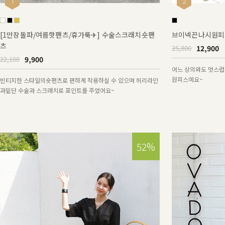
1
2
[1만장돌파/여름핫팬츠/휴가룩✈] 수술스크래치숏팬
브이넥끈나시원피스
츠
12,900
25,800
9,900
22,100
어느 상의와도 멋스럽
원피스예요~
빈티지한 스타일의숏팬츠로 편하게 착용하실 수 있으며 허리라인
과밑단 수술과 스크래치로 포인트를 주었어요~
52%