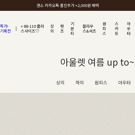
갠소에서 가장 많이 사랑받는 BEST ITEM
기
원
스
아
특가!
+ 88-110 플러
상
팬
블라우
본
피
커
우
기획전
스사이즈♡
의
츠
스&셔츠
티
스
트
터
아울렛 여름 up to~8
상의
하의
원피스
아우터