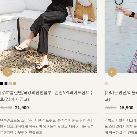
5
6
[🧊여름린넨/극강의편안함🎐] 린넨V넥와이드점프수
[가벼운원단/러블
트(21차 재입고)
고)
21,900
15,900
45,500
32,100
단품만으로도 스타일리시한 점프수트! 통기성이 좋은 린넨 혼방
가볍고 시원한 체크패
원단으로 쾌적하게 착용되며 와이드한 핏으로 체형 커버는 물론
도 스타일리시하게 즐
트렌디한 아웃핏이 연출돼요
게 착용하실 수 있어