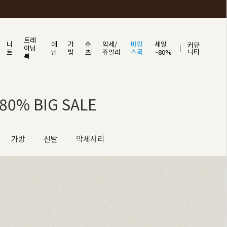
트레
니
데
가
슈
악세/
바캉
세일
커뮤
이닝
니티
트
님
방
즈
쥬얼리
스룩
~80%
복
0% BIG SALE
가방
신발
악세서리