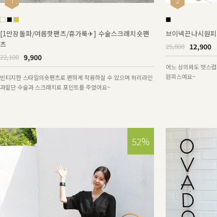
1
2
[1만장돌파/여름핫팬츠/휴가룩✈] 수술스크래치숏팬
브이넥끈나시원피스
츠
12,900
25,800
9,900
22,100
어느 상의와도 멋스럽
원피스예요~
빈티지한 스타일의숏팬츠로 편하게 착용하실 수 있으며 허리라인
과밑단 수술과 스크래치로 포인트를 주었어요~
52%