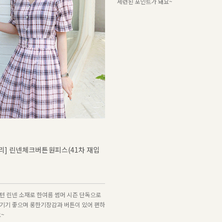
세련된 포인트가 돼요~
리] 린넨체크버튼원피스(41차 재입
턴 린넨 소재로 한여름 썸머 시즌 단독으로
기기 좋으며 롱한기장감과 버튼이 있어 편하
요~