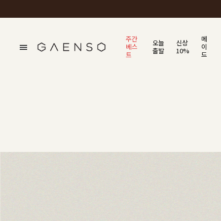
주간
메
오늘
신상
베스
이
출발
10%
트
드