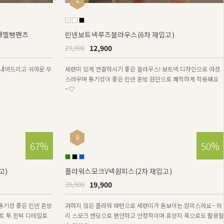
4
절개멜빵팬츠
린넨보트넥루즈블라우스(6차 재입고)
12,900
29,900
내어드리고 귀여운 무
세련미 있게 연출하시기 좋은 블라우스! 보트넥 디자인으로 여성
스러우며 통기성이 좋은 린넨 혼방 원단으로 쾌적하게 착용돼요
~♡
8
67%
50%
고)
플라워스모크V넥원피스(2차 재입고)
19,900
39,900
통기성 좋은 린넨 혼방
과하지 않은 플라워 패턴으로 세련미가 돋보이는 원피스에요~ 허
트 투 핀턱 디테일로
리 스모크 밴딩으로 편안하고 안정적이며 휴양지 룩으로도 활용할