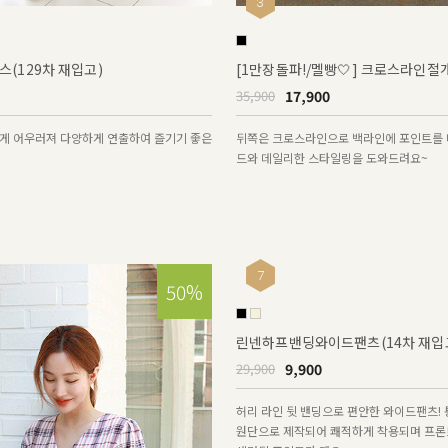
3
(129차 재입고)
[1만장돌파!/멜빵🤍] 크로스라인
17,900
35,900
게 어우러져 다양하게 연출하여 즐기기 좋은
뒤쪽은 크로스라인으로 백라인에 포인트를 
드와 데일리한 스타일링을 도와드려요~
7
50%
린넨하프밴딩와이드팬츠(14차 재입
9,900
29,900
허리 라인 뒷 밴딩으로 편안한 와이드팬츠! 
원단으로 제작되어 쾌적하게 착용되며 프론