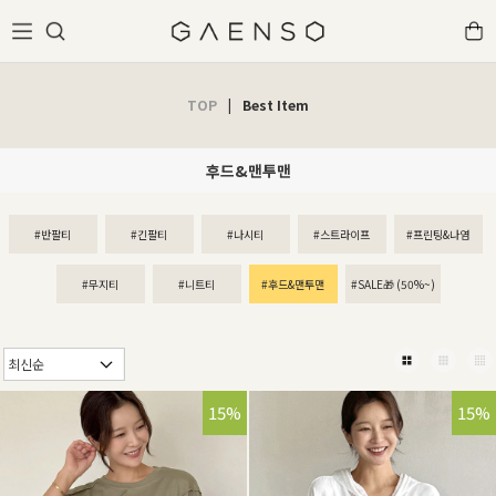
TOP
|
Best Item
후드&맨투맨
#반팔티
#긴팔티
#나시티
#스트라이프
#프린팅&나염
#무지티
#니트티
#후드&맨투맨
#SALE🎁 (50%~)
15%
15%