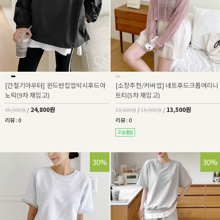
[간절기아우터] 윈드반집업박시후드아
[소장추천/커버업] 네트후드크롭여리니
노락(9차 재입고)
트티(5차 재입고)
24,800원
13,500원
35,500원
/
23,500원
/
15,900원
/
리뷰 : 0
리뷰 : 0
30%
30%