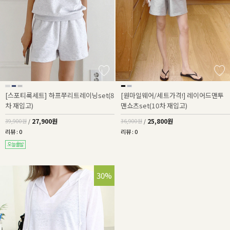
[스포티룩세트] 하프쭈리트레이닝set(8
[원마일웨어/세트가격!] 레이어드맨투
차 재입고)
맨쇼츠set(10차 재입고)
27,900원
25,800원
39,900원
/
36,900원
/
리뷰 : 0
리뷰 : 0
30%