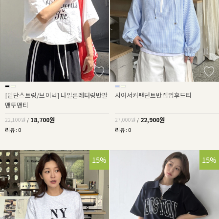
[밑단스트링/브이넥] 나일론레터링반팔
시어서커팬던트반집업후드티
맨투맨티
18,700원
22,900원
22,100원
/
27,000원
/
리뷰 : 0
리뷰 : 0
15%
15%