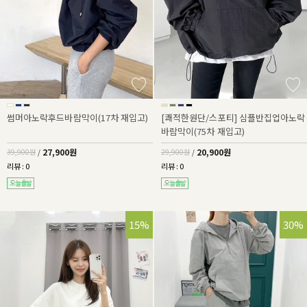
썸머아노락후드바람막이(17차 재입고)
[쾌적한원단/스포티] 심플반집업아노락
바람막이(75차 재입고)
27,900원
20,900원
39,900원
/
29,900원
/
리뷰 : 0
리뷰 : 0
15%
30%