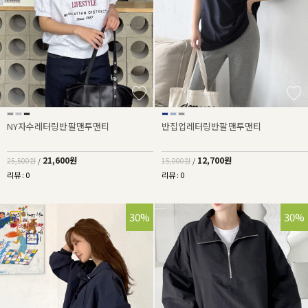
NY자수레터링반팔맨투맨티
반집업레터링반팔맨투맨티
21,600원
12,700원
25,500원
/
15,000원
/
리뷰 : 0
리뷰 : 0
30%
30%