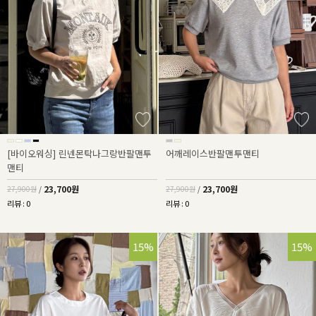
[바이오워싱] 린넨몬탁나그랑반팔맨투
어깨레이스반팔맨투맨티
맨티
23,700원
23,700원
27,900원
/
27,900원
/
리뷰 : 0
리뷰 : 0
15%
15%