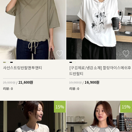
사선스트링반팔맨투맨티
[구김제로/냉감소재] 찰랑아이스메쉬후
드반팔티
21,600원
16,900원
25,500원
/
19,900원
/
리뷰 : 0
리뷰 : 0
15%
15%