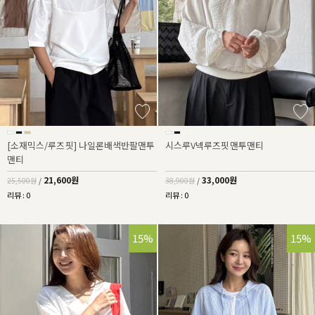
[소재믹스/루즈핏] 나일론배색반팔맨투
시스루V넥루즈핏맨투맨티
맨티
21,600원
33,000원
25,500원
/
38,900원
/
리뷰 : 0
리뷰 : 0
15%
15%