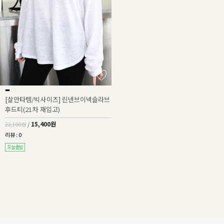
[살안타템/빅사이즈] 린넨브이넥슬라브
후드티(21차 재입고)
15,400원
22,100원
/
리뷰 : 0