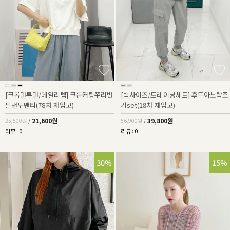
[크롭맨투맨/데일리템] 크롭커팅쭈리반
[빅사이즈/트레이닝세트] 후드아노락조
팔맨투맨티(78차 재입고)
거set(18차 재입고)
21,600원
39,800원
25,500원
/
56,900원
/
리뷰 : 0
리뷰 : 0
30%
43%
15%