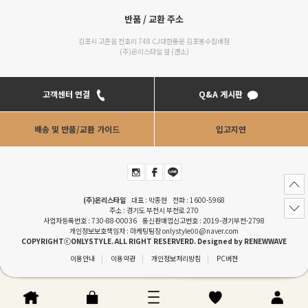
반품 / 교환 주소
김포시 고촌읍 전호리 748 CJ대한통운 김포봉수집배점
(주)온리스타일 앞 (갠소)
고객센터 연결
Q&A 게시판
배송 및 반품/교환 가이드
입고지연
(주)온리스타일
대표 : 박종현 전화 :
1600-5968
주소 : 경기도 부천시 부천로 270
사업자등록번호 : 730-88-00036 통신판매업신고번호 : 2019-경기부천-2798
개인정보보호책임자 : 마케팅팀장
onlystyle00@naver.com
COPYRIGHTⓒONLYSTYLE. ALL RIGHT RESERVERD. Designed by
RENEWWAVE
이용안내
|
이용약관
|
개인정보처리방침
|
PC버젼