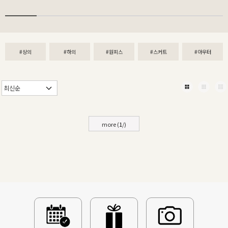
#상의
#하의
#원피스
#스커트
#아우터
more (
1
/
)