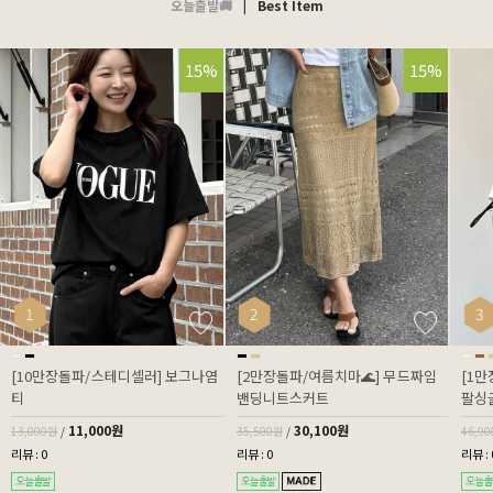
오늘출발🚚
|
Best Item
15%
15%
1
2
3
[10만장돌파/스테디셀러] 보그나염
[2만장돌파/여름치마🌊] 무드짜임
[1
티
밴딩니트스커트
팔싱
11,000원
30,100원
13,000원
/
35,500원
/
46,9
리뷰 : 0
리뷰 : 0
리뷰 : 