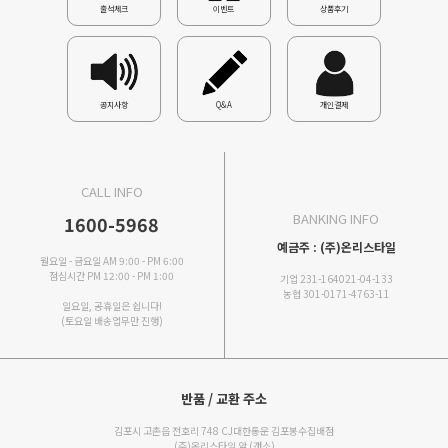
출석체크
이벤트
상품후기
공지사항
Q&A
개인결제
CALL INFO
BANKING INFO
1600-5968
예금주 : (주)온리스타일
월요일 - 금요일 AM 9:00 - PM 6:00
점심시간 PM 12:00 - PM 1:00
기업 231-164021-04-133
농협 301-0171-4763-11
일요일, 공휴일은 쉽니다!
(토요일 배송업무만 진행)
반품 / 교환 주소
김포시 고촌읍 전호리 748 CJ대한통운 김포봉수집배점
(주)온리스타일 앞 (갠소)