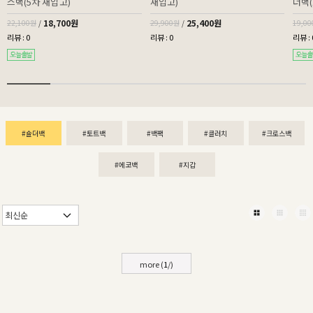
스백(5차 재입고)
재입고)
더백(
18,700원
25,400원
22,100원
/
29,900원
/
19,0
리뷰 : 0
리뷰 : 0
리뷰 : 
#숄더백
#토트백
#백팩
#클러치
#크로스백
#에코백
#지갑
more (
1
/
)