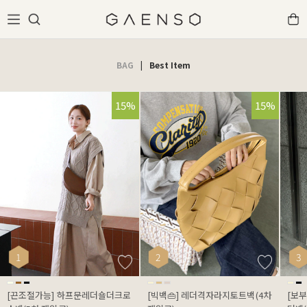
BAG
|
Best Item
15%
15%
1
2
3
[끈조절가능] 하프문레더숄더크로
[빅백👜] 레더격자라지토트백(4차
[보