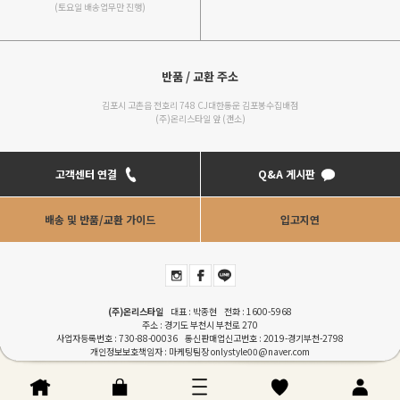
(토요일 배송업무만 진행)
반품 / 교환 주소
김포시 고촌읍 전호리 748 CJ대한통운 김포봉수집배점
(주)온리스타일 앞 (갠소)
고객센터 연결
Q&A 게시판
배송 및 반품/교환 가이드
입고지연
(주)온리스타일
대표 : 박종현 전화 :
1600-5968
주소 : 경기도 부천시 부천로 270
사업자등록번호 : 730-88-00036 통신판매업신고번호 : 2019-경기부천-2798
개인정보보호책임자 : 마케팅팀장
onlystyle00@naver.com
COPYRIGHTⓒONLYSTYLE. ALL RIGHT RESERVERD. Designed by
RENEWWAVE
이용안내
|
이용약관
|
개인정보처리방침
|
PC버젼