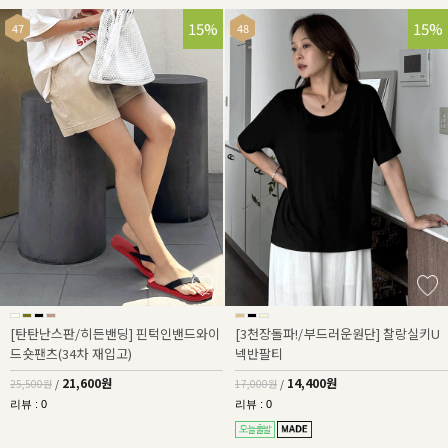
15%
15%
[탄탄난스판/히든밴딩] 핀턱인밴드와이
[3천장돌파!/부드러운원단] 찰랑실키U
드숏팬츠(34차 재입고)
넥반팔티
21,600원
14,400원
25,500원
/
17,000원
/
리뷰 : 0
리뷰 : 0