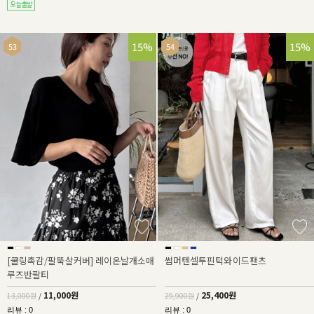
15%
15%
[쿨링촉감/팔뚝살커버] 레이온날개소매
썸머텐셀투핀턱와이드팬츠
루즈반팔티
11,000원
25,400원
13,000원
/
29,900원
/
리뷰 : 0
리뷰 : 0