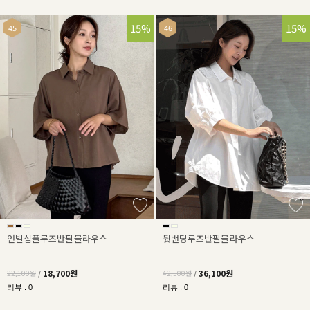
15%
15%
언발심플루즈반팔블라우스
뒷밴딩루즈반팔블라우스
18,700원
36,100원
22,100원
/
42,500원
/
리뷰 : 0
리뷰 : 0