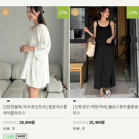
15%
15%
[2만장돌파/자수포인트🌸] 벌룬자수플
[신축성굿/체형커버] 쿨링스판두줄롱원
레어블라우스
피스
28,800원
25,400원
33,900원
/
29,900원
/
리뷰 : 0
리뷰 : 0