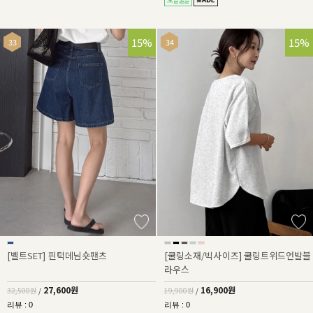
15%
15%
[벨트SET] 핀턱데님숏팬츠
[쿨링소재/빅사이즈] 쿨링트위드언발블
라우스
27,600원
16,900원
32,500원
/
19,900원
/
리뷰 : 0
리뷰 : 0