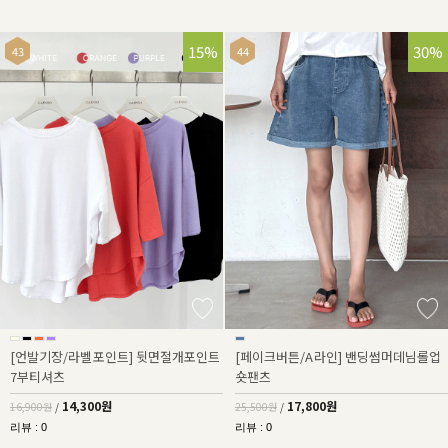
15%
30%
[언발기장/라벨포인트] 뒷면절개포인트
[페이크버튼/A라인] 밴딩썸머데님롤업
7부티셔츠
숏팬츠
14,300원
17,800원
16,900원
/
25,500원
/
리뷰 : 0
리뷰 : 0