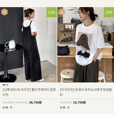
28%
15%
15%
[신축성굿/빅사이즈] 플리츠와이드점프
[빅사이즈] 라운드모자소녀루즈핏반팔
수트
티
26,700원
18,700원
36,900원
/
31,500원
/
22,100원
/
리뷰 : 0
리뷰 : 0