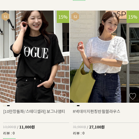
15%
15%
[10만장돌파/스테디셀러] 보그나염티
R넥데이지펀칭반팔블라우스
11,000원
27,100원
13,000원
/
31,900원
/
리뷰 : 0
리뷰 : 0