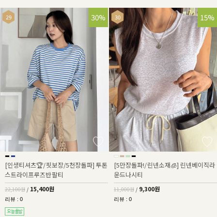
30%
15%
[인생티셔츠🏆/핏보장/5천장돌파] 투톤
[5만장돌파!/린넨소재🧊] 린넨베이직라
스트라이프루즈반팔티
운드나시티
15,400원
9,300원
22,100원
/
11,000원
/
리뷰 : 0
리뷰 : 0