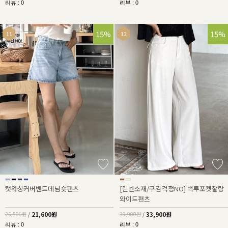
리뷰 : 0
리뷰 : 0
15%
15%
캣워싱커버밴드데님숏팬츠
[린넨소재/구김걱정NO] 백투포켓찰랑
와이드팬츠
21,600원
33,900원
25,500원
/
39,900원
/
리뷰 : 0
리뷰 : 0