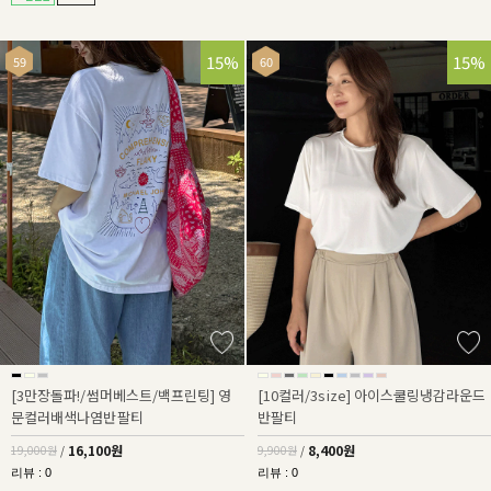
15%
15%
[3만장돌파!/썸머베스트/백프린팅] 영
[10컬러/3size] 아이스쿨링냉감라운드
문컬러배색나염반팔티
반팔티
16,100원
8,400원
19,000원
/
9,900원
/
리뷰 : 0
리뷰 : 0