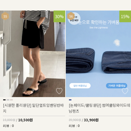
30%
15%
[시원한 폴리원단] 밑단옆트임밴딩반바
[논페이드/쿨링원단] 썸머쿨링와이드데
지
님팬츠
10,500원
33,900원
15,000원
/
39,900원
/
리뷰 : 0
리뷰 : 0