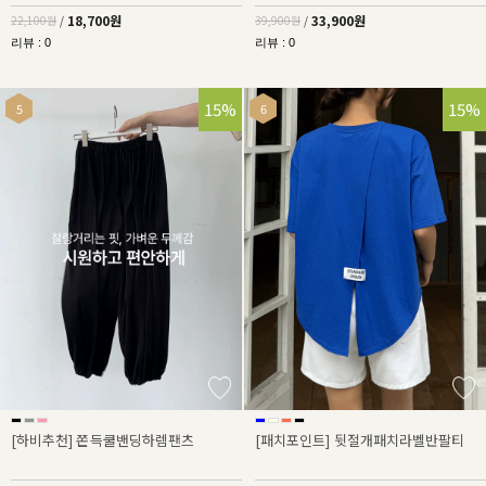
18,700원
33,900원
22,100원
/
39,900원
/
리뷰 : 0
리뷰 : 0
15%
15%
[하비추천] 쫀득쿨밴딩하렘팬츠
[패치포인트] 뒷절개패치라벨반팔티