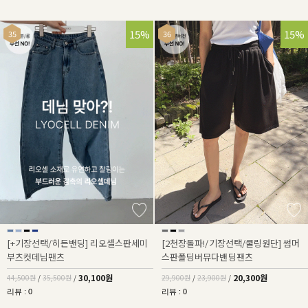
32%
15%
32%
15%
[+기장선택/히든밴딩] 리오셀스판세미
[2천장돌파!/기장선택/쿨링원단] 썸머
부츠컷데님팬츠
스판폴딩버뮤다밴딩팬츠
30,100원
20,300원
44,500원
/
35,500원
/
29,900원
/
23,900원
/
리뷰 : 0
리뷰 : 0