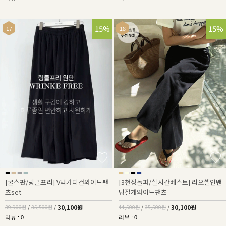
25%
15%
32%
15%
[쿨스판/링클프리] V넥가디건와이드팬
[3천장돌파/실시간베스트] 리오셀인밴
츠set
딩절개와이드팬츠
30,100원
30,100원
39,900원
/
35,500원
/
44,500원
/
35,500원
/
리뷰 : 0
리뷰 : 0