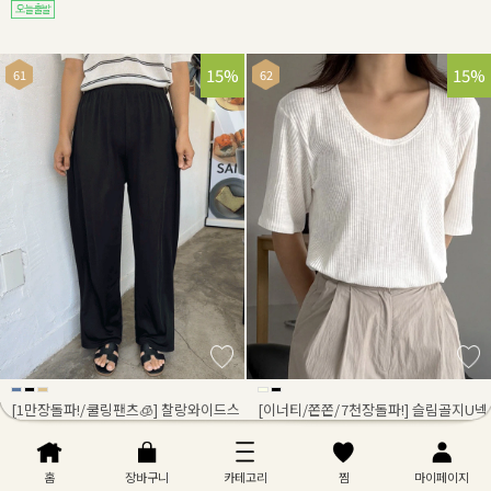
15%
15%
[1만장돌파!/쿨링팬츠🧊] 찰랑와이드스
[이너티/쫀쫀/7천장돌파!] 슬림골지U넥
판밴딩팬츠
반팔티
18,600원
14,300원
21,900원
/
16,900원
/
홈
장바구니
카테고리
찜
마이페이지
리뷰 : 0
리뷰 : 0