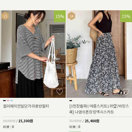
15%
15%
컬러패치언발단가라롱반팔티
[3천장돌파!/여름스커트1위🏆/바캉스
룩] 나염쉬폰캉캉맥시스커트
15,300원
25,400원
18,000원
/
29,900원
/
리뷰 : 0
리뷰 : 0