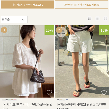
가장 사랑받는 아이템
베스트 50
고객님들이 증명해준
베스트 리뷰 50
15%
15%
[빅사이즈/복부커버] 크링클A훌셔링반
[+기장선택/빅사이즈] 탄탄코튼A인밴