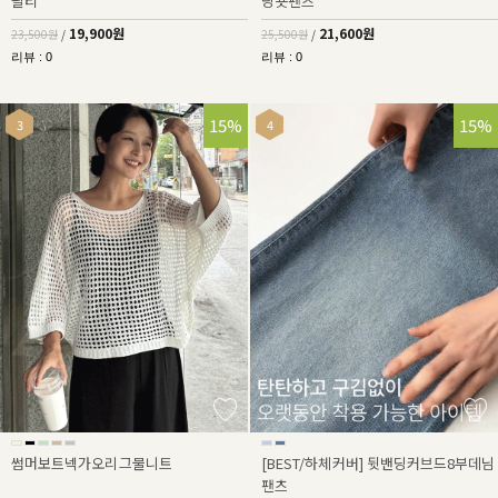
팔티
딩숏팬츠
19,900원
21,600원
23,500원
/
25,500원
/
리뷰 : 0
리뷰 : 0
15%
15%
썸머보트넥가오리그물니트
[BEST/하체커버] 뒷밴딩커브드8부데님
팬츠