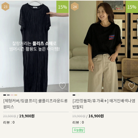
15%
15%
[체형커버/링클프리] 쿨플리츠라운드롱
[2만장돌파/휴가룩✈] 매거진배색나염
원피스
반팔티
19,900원
16,900원
23,500원
/
19,900원
/
리뷰 : 0
리뷰 : 0