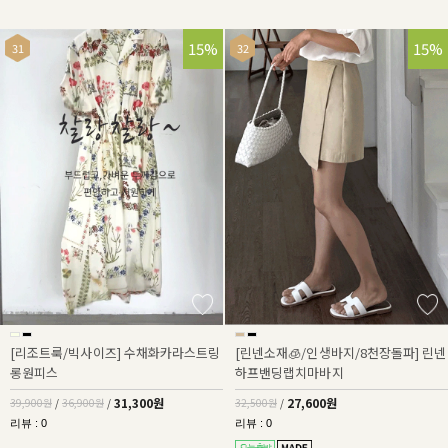
22%
15%
15%
[리조트룩/빅사이즈] 수채화카라스트링
[린넨소재🧊/인생바지/8천장돌파] 린넨
롱원피스
하프밴딩랩치마바지
31,300원
27,600원
39,900원
/
36,900원
/
32,500원
/
리뷰 : 0
리뷰 : 0