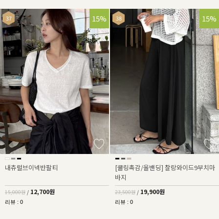
15%
15%
내츄럴브이넥반팔티
[쿨링촉감/올밴딩] 찰랑와이드9부치마
바지
12,700원
19,900원
15,000원
/
23,500원
/
리뷰 : 0
리뷰 : 0