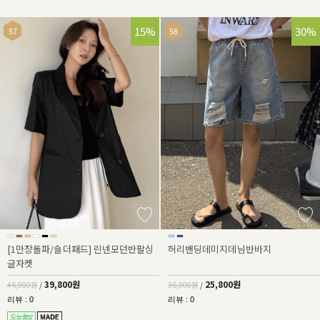
15%
30%
[1만장돌파/숄더패드] 린넨모던반팔싱
허리밴딩데미지데님반바지
글자켓
39,800원
25,800원
46,900원
/
36,900원
/
리뷰 : 0
리뷰 : 0