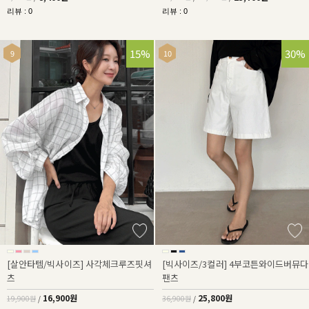
리뷰 : 0
리뷰 : 0
15%
30%
[살안타템/빅사이즈] 사각체크루즈핏셔
[빅사이즈/3컬러] 4부코튼와이드버뮤다
츠
팬츠
16,900원
25,800원
19,900원
/
36,900원
/