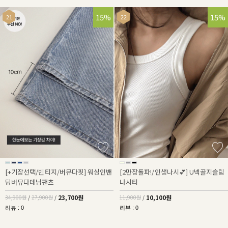
32%
15%
15%
[+기장선택/빈티지/버뮤다핏] 워싱인밴
[2만장돌파!/인생나시💕] U넥골지슬림
딩버뮤다데님팬츠
나시티
23,700원
10,100원
34,900원
/
27,900원
/
11,900원
/
리뷰 : 0
리뷰 : 0