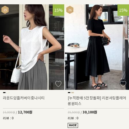
15%
15%
라운드암홀커버이중나시티
[누적판매 5만장돌파] 리본셔링플레어
롱원피스
12,700원
30,100원
15,000원
/
35,500원
/
리뷰 : 0
리뷰 : 0