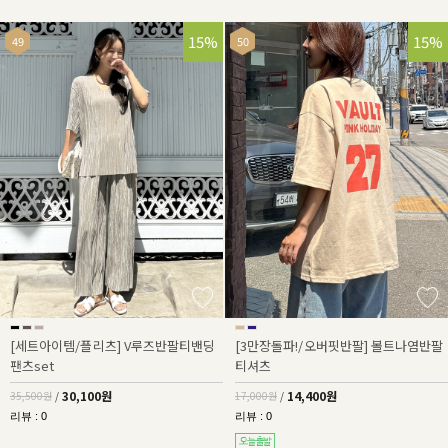
15%
15%
[세트아이템/플리츠] V루즈반팔티밴딩
[3만장돌파!/오버핏반팔] 볼트나염반팔
팬츠set
티셔츠
30,100원
14,400원
35,500원
/
17,000원
/
리뷰 : 0
리뷰 : 0