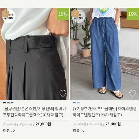
28%
15%
32%
15%
[쿨링원단/쫀쫀스판/기장선택] 썸머비
[+기장추가/소프트쿨데님] 아이스텐셀
조투핀턱와이드슬랙스(28차 재입고)
와이드밴딩팬츠(28차 재입고)
21,600원
25,400원
29,900원
/
25,500원
/
37,500원
/
29,900원
/
리뷰 : 0
리뷰 : 0