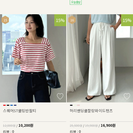
15%
34%
15%
스퀘어ST쿨링반팔티
허리밴딩쿨찰랑와이드팬츠
10,200원
16,900원
12,000원
/
25,500원
/
19,900원
/
리뷰 : 0
리뷰 : 0