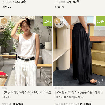
22,800원
14,400원
26,900원
/
17,000원
/
리뷰 : 0
리뷰 : 0
15%
32%
15%
[2만장돌파!/여름필수] 린넨딥컬러루즈
[쿨링원단/기장선택/쫀쫀스판] 썸머절
나시티
개스판투웨이밴딩팬츠
8,400원
23,700원
9,900원
/
34,900원
/
27,900원
/