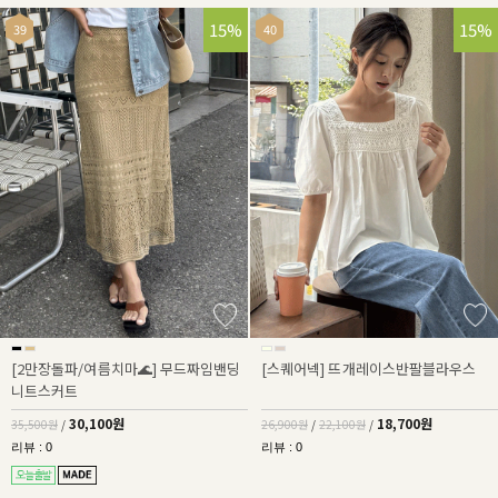
15%
30%
15%
[2만장돌파/여름치마🌊] 무드짜임밴딩
[스퀘어넥] 뜨개레이스반팔블라우스
니트스커트
30,100원
18,700원
35,500원
/
26,900원
/
22,100원
/
리뷰 : 0
리뷰 : 0