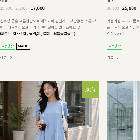
17,800
25,800
29,900
25,500
36,900
신축성 좋은 코튼원단으로 제작되어 편안하고 부담없는 라운드넥
러블리한 무드가 돋보이
에 미니길이감으로 다리가 길어보이는 원피스에요 :D
픈 디자인으로 심플한
(화이트,XL/XXXL, 블랙,XL/XXXL -오늘출발불가)
걱정 zero!!
리뷰 : 0
리뷰 : 0
30%