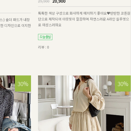
20,900
29,900
톡톡한 색상 구성으로 화사하게 매치하기 좋아요♥탄탄한 코튼원
단으로 제작되어 아웃핏이 깔끔하며 자연스러운 A라인 실루엣으
:) 숄더 패드가 내장
로 여성스러워요
직한 디자인으로 이지한
리뷰 : 0
30%
30%