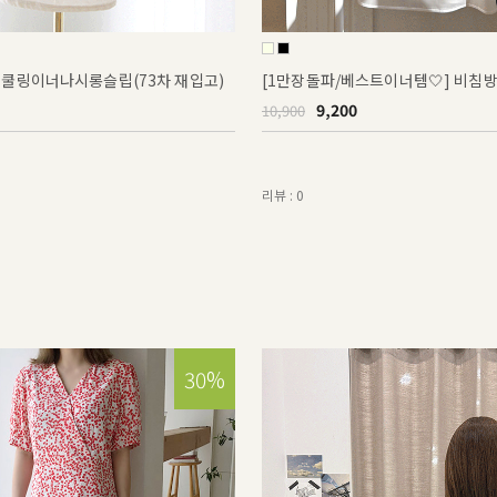
인견쿨링이너나시롱슬립(73차 재입고)
[1만장돌파/베스트이너템🤍] 비
9,200
10,900
리뷰 : 0
30%