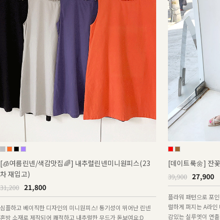
[🧊여름린넨/색감맛집🌈] 내추럴린넨미니원피스(23
[데이트룩🌼] 잔
차 재입고)
27,900
39,900
21,800
31,200
플라워 패턴으로 포인트
럴하게 퍼지는 A라인
심플하고 베이직한 디자인의 미니원피스! 통기성이 뛰어난 린넨
감있는 실루엣이 연출
혼방 소재로 제작되어 쾌적하고 내추럴한 무드가 돋보여요:D