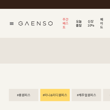
주간
메
오늘
신상
베스
이
출발
10%
트
드
#롱원피스
#미니&미디원피스
#캐주얼원피스