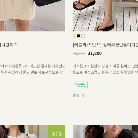
미니원피스
[러블리/꾸안꾸] 컬러주름반팔미디원
31,800
45,500
함께 매치해준듯 레이어드된 일체형 디자인으
매끄럽고 시원한 터칭감의 여름 원피스! 언
 룩을 완성하기 좋고 벨트 세트구성으로 활
름으로 여성스럽고 볼륨감 있는 실루엣을 
리뷰 : 0
30%