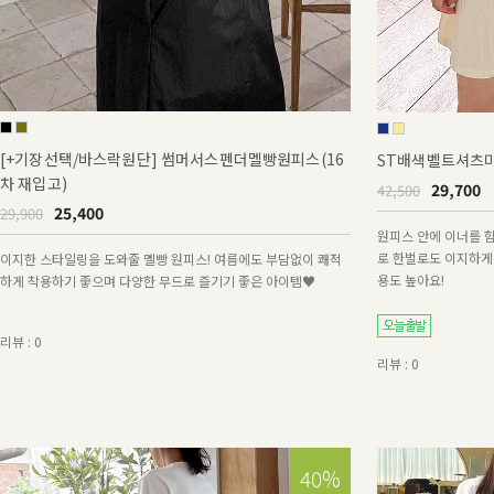
[+기장선택/바스락원단] 썸머서스펜더멜빵원피스(16
ST배색벨트셔츠
차 재입고)
29,700
42,500
25,400
29,900
원피스 안에 이너를 
로 한벌로도 이지하게
이지한 스타일링을 도와줄 멜빵 원피스! 여름에도 부담없이 쾌적
용도 높아요!
하게 착용하기 좋으며 다양한 무드로 즐기기 좋은 아이템♥
리뷰 : 0
리뷰 : 0
30%
40%