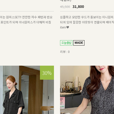
31,800
45,500
는 원피스SET!! 잔잔한 자수 패턴과 반오
심플하고 모던한 무드가 돋보이는 미니원피스
 포인트가 되며 이너원피스가 더해져 비침
되어 있어 깔끔한 아웃핏이 연출되며 배이
item♥
리뷰 : 0
30%