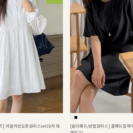
] 러블리반오픈원피스set(8차 재
[숄더패드/반팔원피스] 쿨패드절개
재입고)