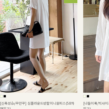
[신축성👍/꾸안꾸] 심플라운드반팔미니원피스(58차
[나들이룩/빅사이즈
재입고)
입고)