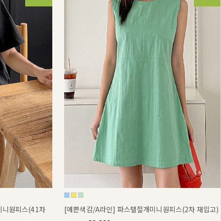
미니원피스(41차
[예쁜색감/A라인] 파스텔절개미니원피스(2차 재입고)