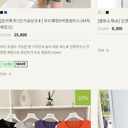
[문의폭주!/인기급상승⬆] 무드패턴V넥랩원피스(44차
[쿨링소재🧊] 
재입고)
8,300
11,900
25,800
36,900
허리 조절이 가능한 랩 디자인과 숄더 내장 패드로 안정적이고 잔
리뷰 : 0
잔한 패턴으로 포인트가 되는 랩원피스item!
리뷰 : 0
30%