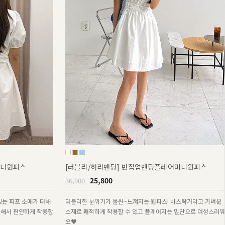
미니원피스
[러블리/허리밴딩] 반집업밴딩플레어미니원피스
25,800
36,900
있는 퍼프 소매가 더해
러블리한 분위기가 물씬~느껴지는 원피스! 바스락거리고 가벼운
절해서 편안하게 착용할
소재로 쾌적하게 착용할 수 있고 플레어지는 밑단으로 여성스러워
요♥