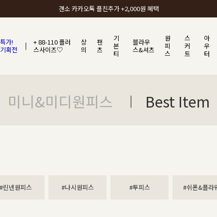
갠소에서 가장 많이 사랑받는 BEST ITEM
기
원
스
아
특가!
+ 88-110 플러
상
팬
블라우
본
피
커
우
기획전
스사이즈♡
의
츠
스&셔츠
티
스
트
터
미니&미디원피스
Best Item
#린넨원피스
#나시원피스
#투피스
#쉬폰&플라