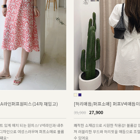
꽃A라인퍼프원피스(14차 재입고)
[허리매듭/퍼프소매] 퍼프V넥매듭
27,900
39,900
 있게 매치 되는 원피스! V넥라인과 내추
쾌적한 소재감으로 시원한 착용감! 볼륨감 
 디자인으로 여성스러우며 퍼프소매로 볼륨
져 러블리한 무드와 허리핏을 매듭으로 조
돼요~
수 있어요