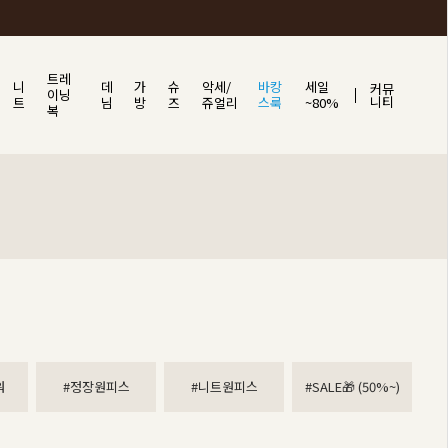
트레
니
데
가
슈
악세/
바캉
세일
커뮤
이닝
니티
트
님
방
즈
쥬얼리
스룩
~80%
복
워
#정장원피스
#니트원피스
#SALE🎁 (50%~)