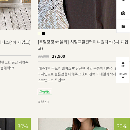
[프릴캉캉/러블리] 셔링프릴핀턱미니원피스(5차 재입
피스(4차 재입고)
고)
27,900
39,900
발란스한 밑단 셔링주
연출해줘요!
러블리한 무드의 원피스♥ 잔잔한 셔링 주름이 더해진 프릴 캉캉
디자인으로 볼륨감을 더해주고 소매 핀턱 디테일과 백라인 리본
스트랩으로 포인트!
리뷰 : 0
30%
30%