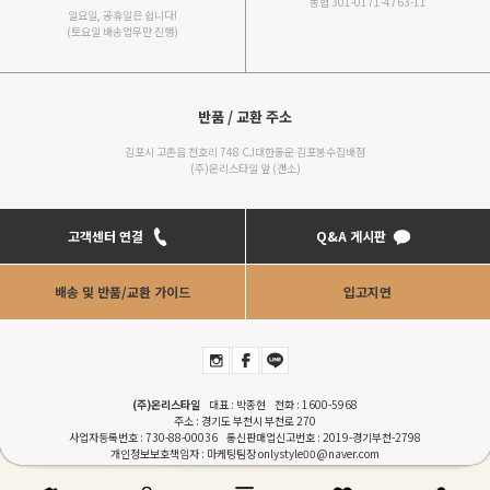
농협 301-0171-4763-11
일요일, 공휴일은 쉽니다!
(토요일 배송업무만 진행)
반품 / 교환 주소
김포시 고촌읍 전호리 748 CJ대한통운 김포봉수집배점
(주)온리스타일 앞 (갠소)
고객센터 연결
Q&A 게시판
배송 및 반품/교환 가이드
입고지연
(주)온리스타일
대표 : 박종현 전화 :
1600-5968
주소 : 경기도 부천시 부천로 270
사업자등록번호 : 730-88-00036 통신판매업신고번호 : 2019-경기부천-2798
개인정보보호책임자 : 마케팅팀장
onlystyle00@naver.com
COPYRIGHTⓒONLYSTYLE. ALL RIGHT RESERVERD. Designed by
RENEWWAVE