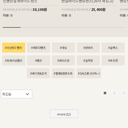
인밴딩절개와이드팬츠
텐셀와이드밴딩팬츠(28차 재입고)
밴딩
30,100원
25,400원
44,500원
/
35,500원
/
37,500원
/
29,900원
/
25,5
리뷰 : 0
리뷰 : 0
리뷰 : 
#수선NO 팬츠
#버뮤다팬츠
#데님
#반바지
#슬랙스
#트레이닝팬츠
#팬츠
#와이드핏
#일자핏
#부츠컷
#배기핏&조거
#멜빵&점프수트
#SALE🎁 (50%~)
more (
1
/
)