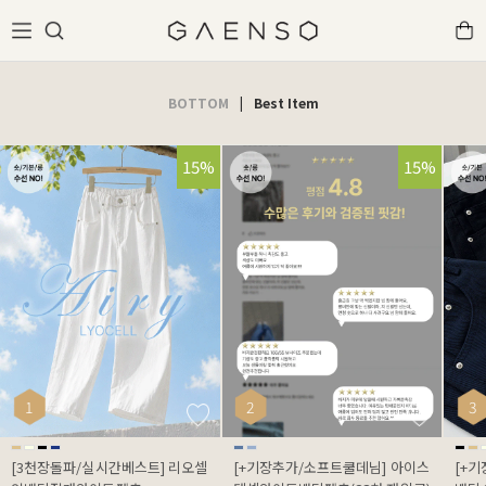
BOTTOM
|
Best Item
32%
15%
32%
15%
1
2
3
[3천장돌파/실시간베스트] 리오셀
[+기장추가/소프트쿨데님] 아이스
[+