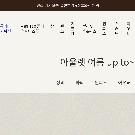
갠소에서 가장 많이 사랑받는 BEST ITEM
기
원
스
아
특가!
+ 88-110 플러
상
팬
블라우
본
피
커
우
기획전
스사이즈♡
의
츠
스&셔츠
티
스
트
터
아울렛 여름 up to~8
상의
하의
원피스
아우터