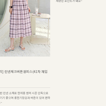
7
리] 린넨체크버튼원피스(41차 재입
린넨하프밴딩와이드팬츠(14차 재입
9,900
29,900
허리 라인 뒷 밴딩으로 편안한 와이드팬츠! 
원단으로 제작되어 쾌적하게 착용되며 프론
턴 린넨 소재로 한여름 썸머 시즌 단독으로
세련된 포인트가 돼요~
기기 좋으며 롱한기장감과 버튼이 있어 편하
요~