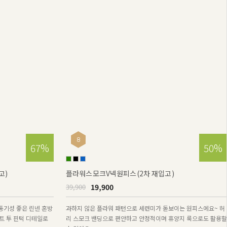
절개멜빵팬츠
내어드리고 귀여운 무
67%
50%