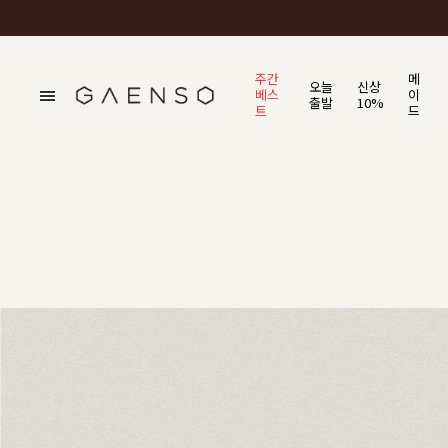
주간
메
오늘
신상
베스
이
출발
10%
트
드