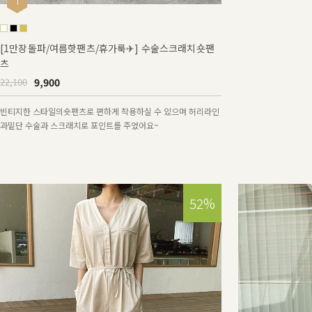
1
2
[1만장돌파/여름핫팬츠/휴가룩✈] 수술스크래치숏팬
브이넥끈나시원피스
츠
12,900
25,800
9,900
22,100
어느 상의와도 멋스럽
원피스예요~
빈티지한 스타일의숏팬츠로 편하게 착용하실 수 있으며 허리라인
과밑단 수술과 스크래치로 포인트를 주었어요~
52%