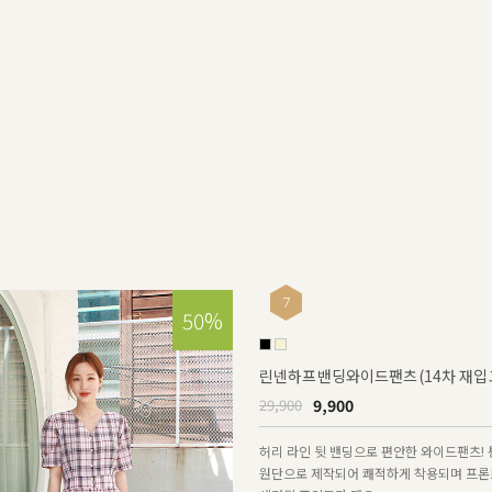
3
(129차 재입고)
[1만장돌파!/멜빵🤍] 크로스라인
17,900
35,900
게 어우러져 다양하게 연출하여 즐기기 좋은
뒤쪽은 크로스라인으로 백라인에 포인트를 
드와 데일리한 스타일링을 도와드려요~
50%