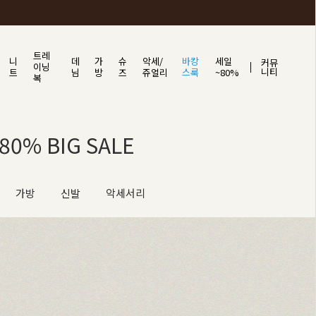
트레
니
데
가
슈
악세/
바캉
세일
커뮤
이닝
니티
트
님
방
즈
쥬얼리
스룩
~80%
복
0% BIG SALE
가방
신발
악세서리