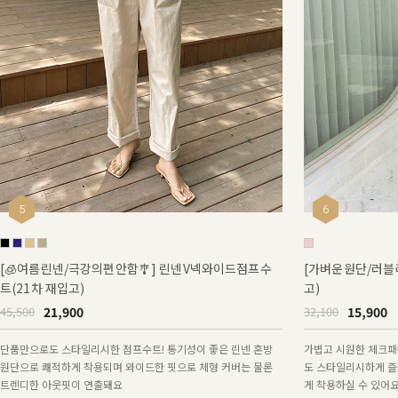
5
6
[🧊여름린넨/극강의편안함🎐] 린넨V넥와이드점프수
[가벼운원단/러블
트(21차 재입고)
고)
21,900
15,900
45,500
32,100
단품만으로도 스타일리시한 점프수트! 통기성이 좋은 린넨 혼방
가볍고 시원한 체크패
원단으로 쾌적하게 착용되며 와이드한 핏으로 체형 커버는 물론
도 스타일리시하게 즐
트렌디한 아웃핏이 연출돼요
게 착용하실 수 있어