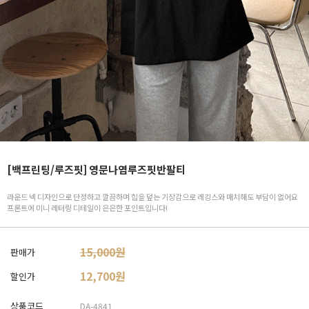
[백프린팅/루즈핏] 영문나염루즈핏반팔티
라운드 넥 디자인으로 단정하고 깔끔하며 힙을 덮는 기장감으로 레깅스와 매치해도 부담이 없어요
프론트에 미니 레터링 디테일이 은은한 포인트입니다!
15,000원
판매가
12,700
원
할인가
상품코드
DA-4841