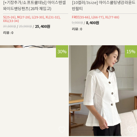
[+기장추가/소프트쿨데님] 아이스텐셀
[10컬러/3size] 아이스쿨링냉감라운드
와이드밴딩팬츠(28차 재입고)
반팔티
S(25-26), M(27-28), L(29-30), XL(31-32),
FREE(55-66), L(66-77), XL(77-88)
XXL(33-34)
8,400원
9,900원
/
25,400원
37,500원
/
29,900원
/
리뷰 : 0
리뷰 : 0
30%
15%