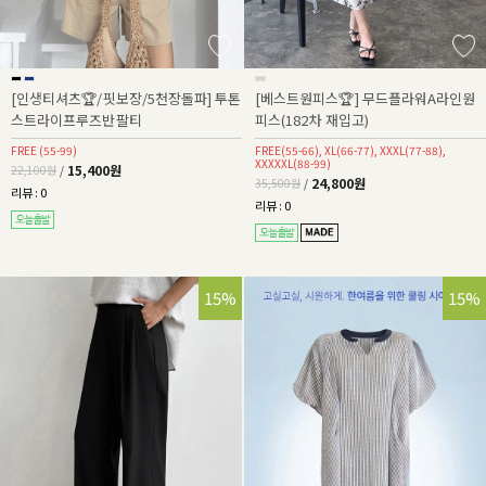
[인생티셔츠🏆/핏보장/5천장돌파] 투톤
[베스트원피스🏆] 무드플라워A라인원
스트라이프루즈반팔티
피스(182차 재입고)
FREE (55-99)
FREE(55-66), XL(66-77), XXXL(77-88),
XXXXXL(88-99)
15,400원
22,100원
/
24,800원
35,500원
/
리뷰 : 0
리뷰 : 0
15%
15%