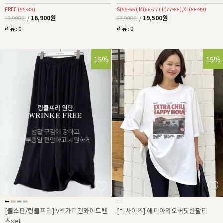
FREE (55-88)
S(55-66),M(66-77),L(77-88),XL(88-99)
16,900원
19,500원
19,900원
/
27,900원
/
리뷰 : 0
리뷰 : 0
25%
15%
15%
[쿨스판/링클프리] V넥가디건와이드팬
[빅사이즈] 해피아워오버핏반팔티
츠set