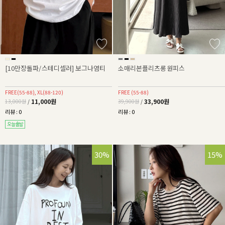
[10만장돌파/스테디셀러] 보그나염티
소매리본플리츠롱원피스
FREE(55-88), XL(88-120)
FREE (55-88)
11,000원
33,900원
13,000원
/
39,900원
/
리뷰 : 0
리뷰 : 0
30%
15%