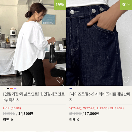
15%
30%
[언발기장/라벨포인트] 뒷면절개포인트
[사이즈조절ok] 허리비죠버튼데님반바
7부티셔츠
지
FREE (55-88)
S(25-26), M(27-28), L(29-30), XL(31-32)
14,300원
17,800원
16,900원
/
25,500원
/
리뷰 : 0
리뷰 : 0