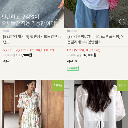
[BEST/하체커버] 뒷밴딩커브드8부데님
[3만장돌파!/썸머베스트/백프린팅] 영
팬츠
문컬러배색나염반팔티
S(25-26),M(27-28),L(29-30),XL(31-32)
FREE(55-99), XL(99-120)
33,900원
16,100원
39,900원
/
19,000원
/
리뷰 : 0
리뷰 : 0
22%
15%
15%