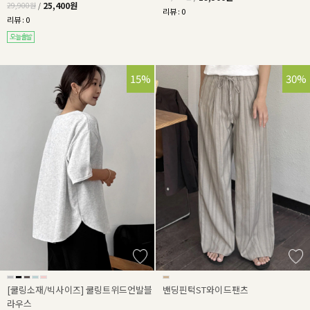
25,400원
29,900원
/
리뷰 : 0
리뷰 : 0
15%
30%
[쿨링소재/빅사이즈] 쿨링트위드언발블
밴딩핀턱ST와이드팬츠
라우스