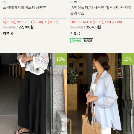
크랙데미지와이드데님팬츠
[5천장돌파/매시즌인기] 린넨다트자켓
블라우스
S(25-26), M(27-28), L(29-30), XL(31-32)
FREE(55-66), XL(66-77), XXXL(77-88)
22,700원
25,400원
32,500원
/
29,900원
/
리뷰 : 0
리뷰 : 0
15%
15%