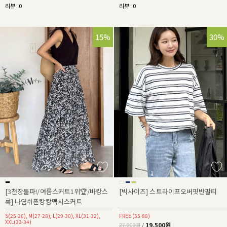
리뷰 : 0
리뷰 : 0
15%
30%
[3천장돌파!/여름스커트1위🏆/바캉스
[빅사이즈] 스트라이프오버핏반팔티
룩] 나염쉬폰캉캉맥시스커트
S(25-26), M(27-28), L(29-30), XL(31-32),
FREE (55-88)
XXL(33-34)
19,500원
27,900원
/