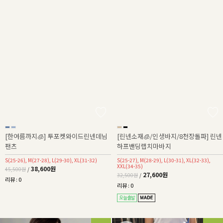
[한여름까지🧊] 투포켓와이드린넨데님
[린넨소재🧊/인생바지/8천장돌파] 린넨
팬츠
하프밴딩랩치마바지
S(25-26), M(27-28), L(29-30), XL(31-32)
S(25-27), M(28-29), L(30-31), XL(32-33),
XXL(34-35)
38,600원
45,500원
/
27,600원
32,500원
/
리뷰 : 0
리뷰 : 0