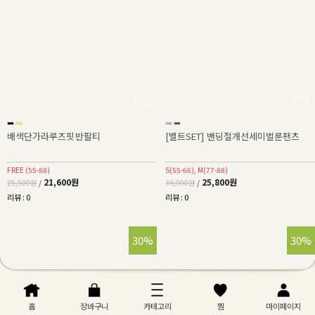
배색단가라루즈핏반팔티
[벨트SET] 밴딩절개선세미벌룬팬츠
FREE (55-88)
S(55-66), M(77-88)
21,600원
25,800원
25,500원
/
36,900원
/
리뷰 : 0
리뷰 : 0
30%
30%
홈
장바구니
카테고리
찜
마이페이지