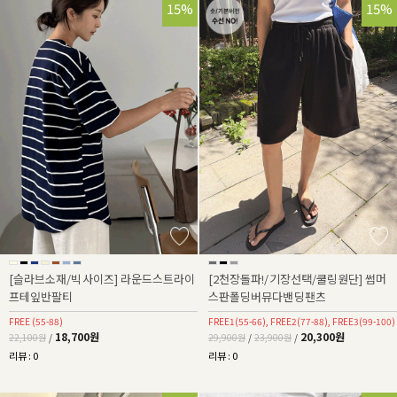
15%
32%
15%
[슬라브소재/빅사이즈] 라운드스트라이
[2천장돌파!/기장선택/쿨링원단] 썸머
프테잎반팔티
스판폴딩버뮤다밴딩팬츠
FREE (55-88)
FREE1(55-66), FREE2(77-88), FREE3(99-100)
18,700원
20,300원
22,100원
/
29,900원
/
23,900원
/
리뷰 : 0
리뷰 : 0