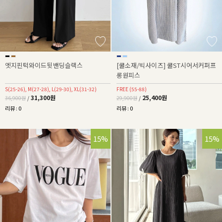
엣지핀턱와이드뒷밴딩슬랙스
[쿨소재/빅사이즈] 쿨ST시어서커퍼프
롱원피스
S(25-26), M(27-28), L(29-30), XL(31-32)
FREE (55-88)
31,300원
25,400원
36,900원
/
29,900원
/
리뷰 : 0
리뷰 : 0
15%
15%