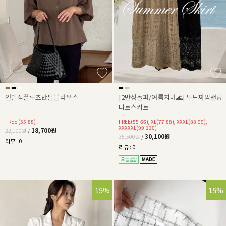
언발심플루즈반팔블라우스
[2만장돌파/여름치마🌊] 무드짜임밴딩
니트스커트
FREE (55-88)
FREE(55-66), XL(77-88), XXXL(88-99),
XXXXXL(99-110)
18,700원
22,100원
/
30,100원
35,500원
/
리뷰 : 0
리뷰 : 0
15%
15%