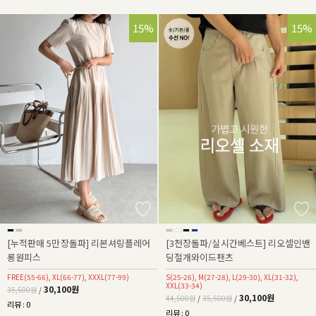
15%
32%
15%
[누적판매 5만장돌파] 리본셔링플레어
[3천장돌파/실시간베스트] 리오셀인밴
롱원피스
딩절개와이드팬츠
FREE(55-66), XL(66-77), XXXL(77-99)
S(25-26), M(27-28), L(29-30), XL(31-32),
XXL(33-34)
30,100원
35,500원
/
30,100원
44,500원
/
35,500원
/
리뷰 : 0
리뷰 : 0