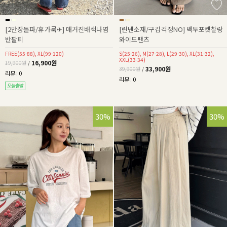
[2만장돌파/휴가룩✈] 매거진배색나염
[린넨소재/구김걱정NO] 백투포켓찰랑
반팔티
와이드팬츠
FREE(55-88), XL(99-120)
S(25-26), M(27-28), L(29-30), XL(31-32),
XXL(33-34)
16,900원
19,900원
/
33,900원
39,900원
/
리뷰 : 0
리뷰 : 0
30%
30%