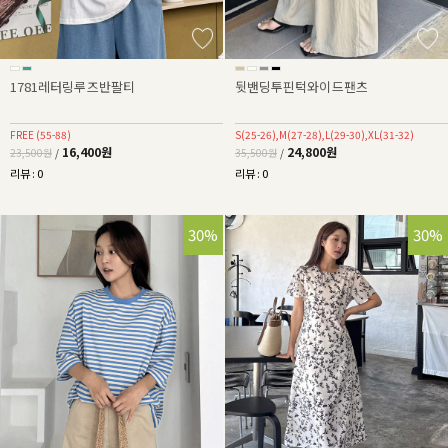
1781레터링루즈반팔티
뒷밴딩투핀턱와이드팬츠
FREE (55-88)
S(25-26),M(27-28),L(29-30),XL(31-32)
16,400원
24,800원
23,500원
/
35,500원
/
리뷰 : 0
리뷰 : 0
30%
30%