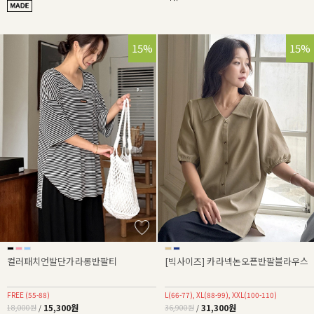
15%
15%
컬러패치언발단가라롱반팔티
[빅사이즈] 카라넥논오픈반팔블라우스
FREE (55-88)
L(66-77), XL(88-99), XXL(100-110)
15,300원
31,300원
18,000원
/
36,900원
/