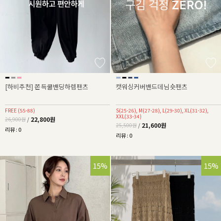
[하비추천] 쫀득쿨밴딩하렘팬츠
캣워싱커버밴드데님숏팬츠
FREE (55-88)
S(25-26), M(27-28), L(29-30), XL(31-32),
XXL(33-34)
22,800원
26,900원
/
21,600원
25,500원
/
리뷰 : 0
리뷰 : 0
15%
15%