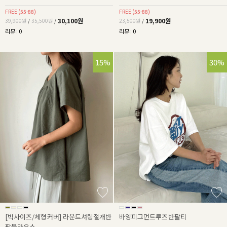
FREE (55-88)
FREE (55-88)
30,100원
19,900원
39,900원
/
35,500원
/
23,500원
/
리뷰 : 0
리뷰 : 0
15%
30%
[빅사이즈/체형커버] 라운드셔링절개반
바잉피그먼트루즈반팔티
팔블라우스