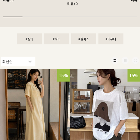
리뷰 : 0
#상의
#하의
#원피스
#아우터
15%
15%