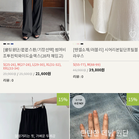
[쿨링원단/쫀쫀스판/기장선택] 썸머비
[텐셀소재/러블리] 시어리본밑단프릴블
조투핀턱와이드슬랙스(28차 재입고)
라우스
S(25-26), M(27-28), L(29-30), XL(31-32),
S(55-77), M(88-99)
XXL(33-34)
39,800원
46,900원
/
21,600원
29,900원
/
25,500원
/
리뷰 : 0
리뷰 : 0
15%
15%