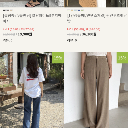
[쿨링촉감/올밴딩] 찰랑와이드9부치마
[1만장돌파!/린넨소재🧊] 린넨루즈핏남
바지
방
FREE(55-66), XL(77-88)
FREE(55-88), XL(88-100)
19,900원
36,100원
23,500원
/
42,500원
/
리뷰 : 0
리뷰 : 0
15%
15%