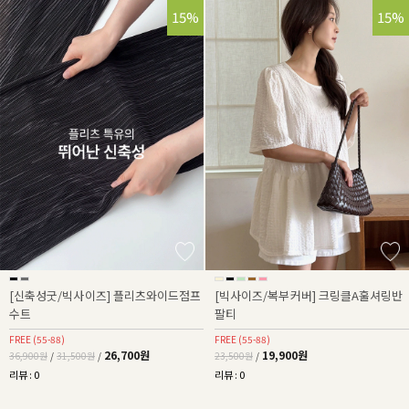
28%
15%
15%
[신축성굿/빅사이즈] 플리츠와이드점프
[빅사이즈/복부커버] 크링클A훌셔링반
수트
팔티
FREE (55-88)
FREE (55-88)
26,700원
19,900원
36,900원
/
31,500원
/
23,500원
/
리뷰 : 0
리뷰 : 0