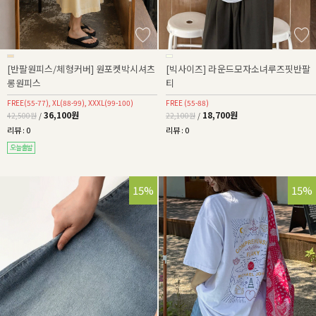
[반팔원피스/체형커버] 원포켓박시셔츠
[빅사이즈] 라운드모자소녀루즈핏반팔
롱원피스
티
FREE(55-77), XL(88-99), XXXL(99-100)
FREE (55-88)
36,100원
18,700원
42,500원
/
22,100원
/
리뷰 : 0
리뷰 : 0
15%
15%