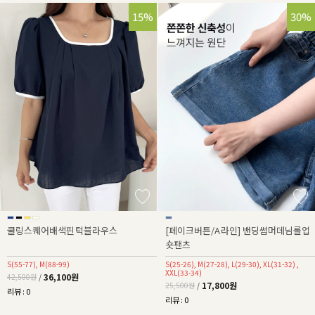
15%
30%
쿨링스퀘어배색핀턱블라우스
[페이크버튼/A라인] 밴딩썸머데님롤업
숏팬츠
S(55-77), M(88-99)
S(25-26), M(27-28), L(29-30), XL(31-32) ,
XXL(33-34)
36,100원
42,500원
/
17,800원
25,500원
/
리뷰 : 0
리뷰 : 0