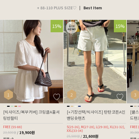
+ 88-110 PLUS SIZE♡
|
Best Item
15%
15%
1
2
3
[빅사이즈/복부커버] 크링클A훌셔
[+기장선택/빅사이즈] 탄탄코튼A인
[쿨
링반팔티
밴딩숏팬츠
드팬츠
FREE (55-88)
S(25-26), M(27-28), L(29-30), XL(31-32),
FREE 
XXL(33-34)
19,900원
23,500원
/
39,9
21,600원
25,500원
/
리뷰 : 0
리뷰 : 