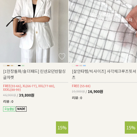
[1만장돌파/숄더패드] 린넨모던반팔싱
[살안타템/빅사이즈] 사각체크루즈핏셔
글자켓
츠
FREE(55-66), XL(66-77), XXL(77-88),
FREE (55-88)
XXXL(88-99)
16,900원
19,900원
/
39,800원
46,900원
/
리뷰 : 0
리뷰 : 0
15%
15%