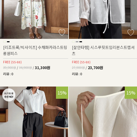
[리조트룩/빅사이즈] 수채화카라스트링
[살안타템] 시스루뒷트임리본스트랩셔
롱원피스
츠
FREE (55-88)
FREE (55-88)
31,300원
23,700원
39,900원
/
36,900원
/
27,900원
/
리뷰 : 0
리뷰 : 0
28%
15%
15%