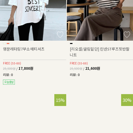
영문레터링7부소매티셔츠
[리오셀/굴림밑단] 린넨ST루즈핏반팔
니트
FREE (55-88)
FREE (55-88)
17,800원
21,600원
25,500원
/
25,500원
/
리뷰 : 0
리뷰 : 0
15%
30%