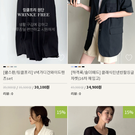
[쿨스판/링클프리] V넥가디건와이드팬
[하객룩/숄더패드] 클래식린넨반팔싱글
츠set
자켓(16차 재입고)
30,100원
34,900원
39,900원
/
35,500원
/
49,900원
/
리뷰 : 0
리뷰 : 0
15%
15%