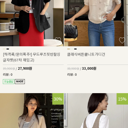
[하객룩/문의폭주!] 무드루즈핏반팔싱
클래식버튼쿨니트가디건
글자켓(67차 재입고)
27,900원
33,000원
39,900원
/
38,900원
/
리뷰 : 0
리뷰 : 0
30%
15%