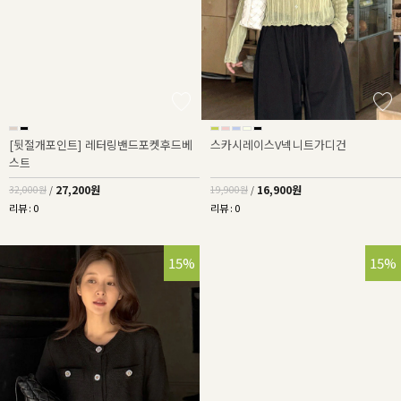
[뒷절개포인트] 레터링밴드포켓후드베
스카시레이스V넥니트가디건
스트
27,200원
16,900원
32,000원
/
19,900원
/
리뷰 : 0
리뷰 : 0
15%
15%