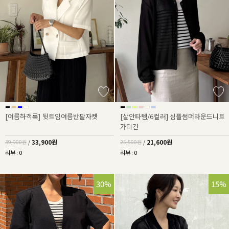
[여름하객룩] 뒷트임여름반팔자켓
[살안타템/6컬러] 심플썸머라운드니트
가디건
33,900원
21,600원
39,900원
/
25,500원
/
리뷰 : 0
리뷰 : 0
30%
15%