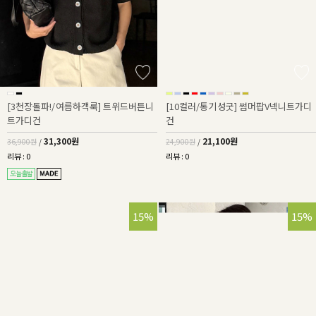
[3천장돌파!/여름하객룩] 트위드버튼니
[10컬러/통기성굿] 썸머팝V넥니트가디
트가디건
건
31,300원
21,100원
36,900원
/
24,900원
/
리뷰 : 0
리뷰 : 0
15%
15%