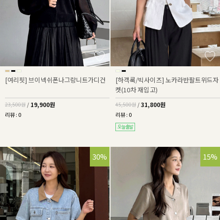
[여리핏] 브이넥쉬폰나그랑니트가디건
[하객룩/빅사이즈] 노카라반팔트위드자
켓(10차 재입고)
19,900원
31,800원
23,500원
/
45,500원
/
리뷰 : 0
리뷰 : 0
30%
15%