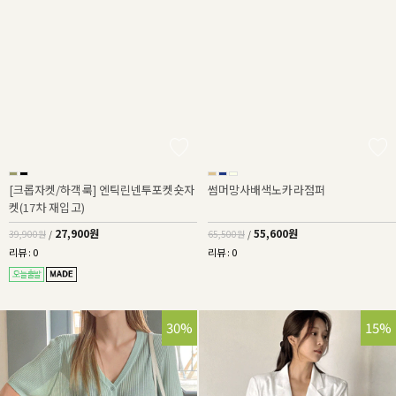
[크롭자켓/하객룩] 엔틱린넨투포켓숏자
썸머망사배색노카라점퍼
켓(17차 재입고)
27,900원
55,600원
39,900원
/
65,500원
/
리뷰 : 0
리뷰 : 0
30%
15%