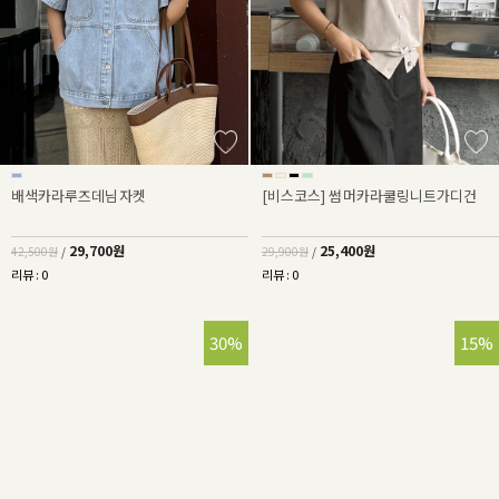
배색카라루즈데님자켓
[비스코스] 썸머카라쿨링니트가디건
29,700원
25,400원
42,500원
/
29,900원
/
리뷰 : 0
리뷰 : 0
30%
15%