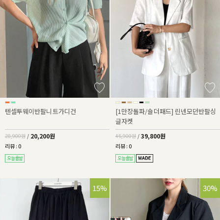
텐셀투웨이반팔니트가디건
[1만장돌파/숄더패드] 린넨모던반팔싱
글자켓
20,200원
39,800원
28,900원
/
46,900원
/
리뷰 : 0
리뷰 : 0
25%
15%
30%