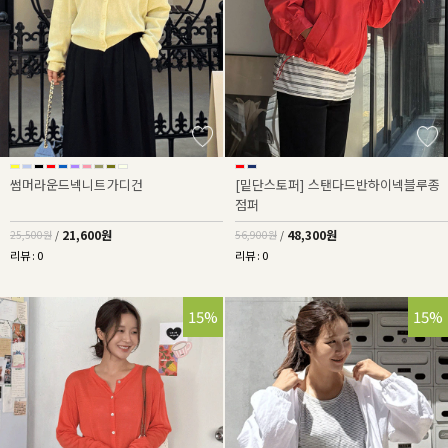
썸머라운드넥니트가디건
[밑단스토퍼] 스탠다드반하이넥블루종
점퍼
21,600원
48,300원
25,500원
/
56,900원
/
리뷰 : 0
리뷰 : 0
15%
15%