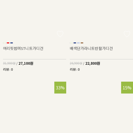
여리핏썸머ST니트가디건
배색단가라니트반팔가디건
27,100원
22,800원
31,900원
/
26,900원
/
리뷰 : 0
리뷰 : 0
33%
15%