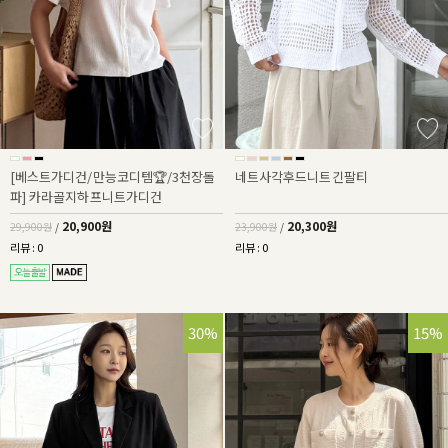
[베스트가디건/만능코디템🏆/3천장돌
네트사각후드니트긴팔티
파] 카라골지하프니트가디건
20,900원
20,300원
29,900원
/
23,900원
/
리뷰 : 0
리뷰 : 0
30%
15%