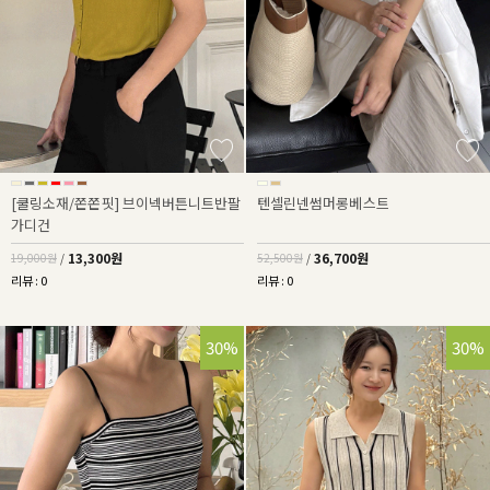
[쿨링소재/쫀쫀핏] 브이넥버튼니트반팔
텐셀린넨썸머롱베스트
가디건
13,300원
36,700원
19,000원
/
52,500원
/
리뷰 : 0
리뷰 : 0
30%
30%