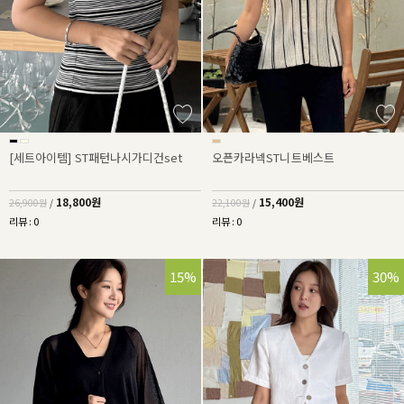
[세트아이템] ST패턴나시가디건set
오픈카라넥ST니트베스트
18,800원
15,400원
26,900원
/
22,100원
/
리뷰 : 0
리뷰 : 0
15%
30%