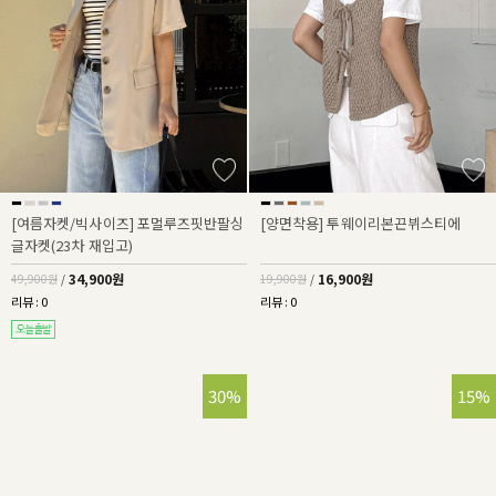
[여름자켓/빅사이즈] 포멀루즈핏반팔싱
[양면착용] 투웨이리본끈뷔스티에
글자켓(23차 재입고)
34,900원
16,900원
49,900원
/
19,900원
/
리뷰 : 0
리뷰 : 0
30%
15%