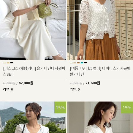
[비스코스/체형커버] 숄가디건나시원피
[여름아우터/5컬러] 다이아스카시끈반
스SET
팔가디건
42,400원
21,600원
49,900원
/
25,500원
/
리뷰 : 0
리뷰 : 0
15%
15%