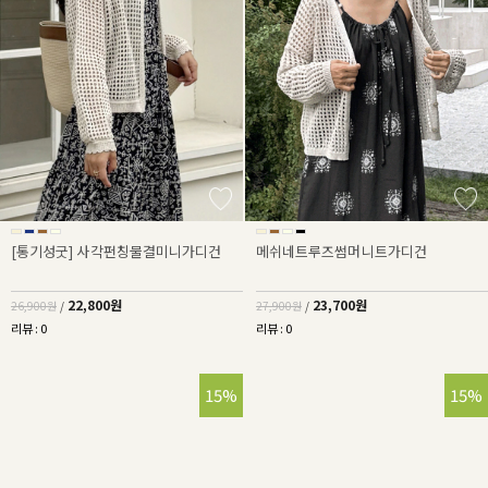
[통기성굿] 사각펀칭물결미니가디건
메쉬네트루즈썸머니트가디건
22,800원
23,700원
26,900원
/
27,900원
/
리뷰 : 0
리뷰 : 0
15%
15%