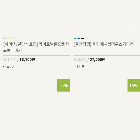
[하이넥/밑단스트링] 라이트벌룬포켓윈
[살안타템] 롤링패치썸머루즈가디건
드브레이커
18,700원
27,200원
22,100원
/
32,000원
/
리뷰 : 0
리뷰 : 0
15%
15%