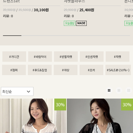
드팬츠set
자켓블라우스
튼니
30,100원
25,400원
39,900원
/
35,500원
/
29,900원
/
36,9
리뷰 : 0
리뷰 : 0
리뷰 : 
#가디건
#바람막이
#반팔자켓
#린넨자켓
#자켓
#점퍼
#후드&집업
#야상
#조끼
#SALE🎁 (50%~)
30%
30%