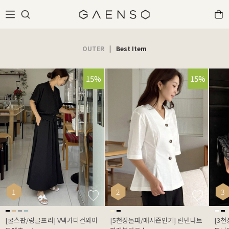
OUTER
|
Best Item
25%
15%
15%
1
2
3
[쿨스판/링클프리] V넥가디건와이
[5천장돌파/매시즌인기] 린넨다트
[3