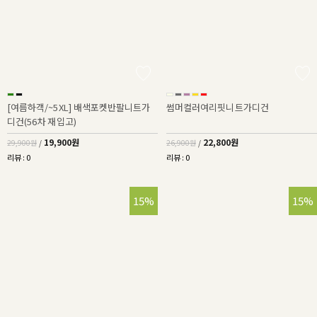
[여름하객/~5XL] 배색포켓반팔니트가
썸머컬러여리핏니트가디건
디건(56차 재입고)
19,900원
22,800원
29,900원
/
26,900원
/
리뷰 : 0
리뷰 : 0
15%
15%