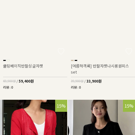
쿨링베이직반팔싱글자켓
[여름하객룩] 반팔자켓나시롱원피스
set
59,400원
33,900원
69,900원
/
39,900원
/
리뷰 : 0
리뷰 : 0
15%
15%