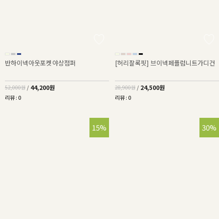
반하이넥아웃포켓야상점퍼
[허리잘록핏] 브이넥페플럼니트가디건
44,200원
24,500원
52,000원
/
28,900원
/
리뷰 : 0
리뷰 : 0
15%
30%