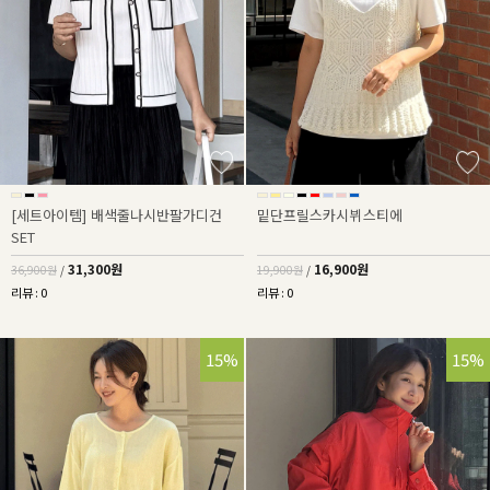
[세트아이템] 배색줄나시반팔가디건
밑단프릴스카시뷔스티에
SET
31,300원
16,900원
36,900원
/
19,900원
/
리뷰 : 0
리뷰 : 0
15%
15%