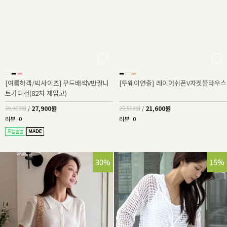
[여름하객/빅사이즈] 무드배색V반팔니
[투웨이연출] 레이어쉬폰V자켓블라우스
트가디건(82차 재입고)
27,900원
21,600원
39,900원
/
25,500원
/
리뷰 : 0
리뷰 : 0
30%
15%