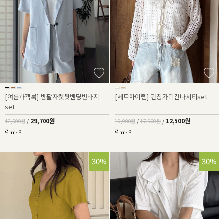
[여름하객룩] 반팔자켓뒷밴딩반바지
[세트아이템] 펀칭가디건나시티set
set
29,700원
12,500원
42,500원
/
19,900원
/
17,900원
/
리뷰 : 0
리뷰 : 0
30%
30%