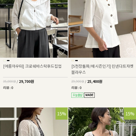
[여름아우터] 크로쉐바스락후드집업
[5천장돌파/매시즌인기] 린넨다트자켓
블라우스
29,700원
25,400원
35,000원
/
29,900원
/
리뷰 : 0
리뷰 : 0
15%
15%