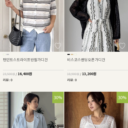
팬던트스트라이프반팔가디건
비스코스밴딩오픈가디건
16,400원
13,200원
23,500원
/
18,900원
/
리뷰 : 0
리뷰 : 0
30%
37%
30%