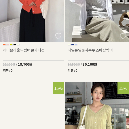
레이온라운드썸머쿨가디건
나일론영문자수루즈바람막이
18,700원
30,100원
22,100원
/
35,500원
/
리뷰 : 0
리뷰 : 0
15%
15%