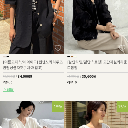
[여름오피스/레이어드] 린넨노카라루즈
[살안타템/밑단스트링] 오간자실키라운
반팔싱글자켓(3차 재입고)
드집업
34,900원
35,600원
49,900원
/
41,900원
/
리뷰 : 0
리뷰 : 0
15%
15%