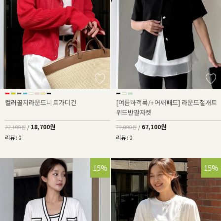
컬러골지라운드니트가디건
[여름하객룩/+어깨패드] 라운드절개트
위드반팔자켓
18,700원
67,100원
22,100원
/
79,000원
/
리뷰 : 0
리뷰 : 0
15%
15%