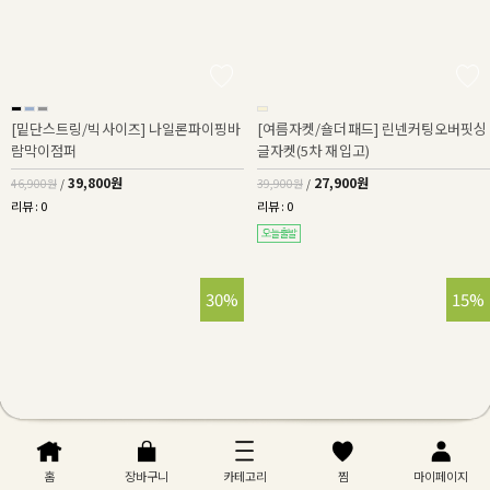
[밑단스트링/빅사이즈] 나일론파이핑바
[여름자켓/숄더패드] 린넨커팅오버핏싱
람막이점퍼
글자켓(5차 재입고)
39,800원
27,900원
46,900원
/
39,900원
/
리뷰 : 0
리뷰 : 0
30%
15%
홈
장바구니
카테고리
찜
마이페이지