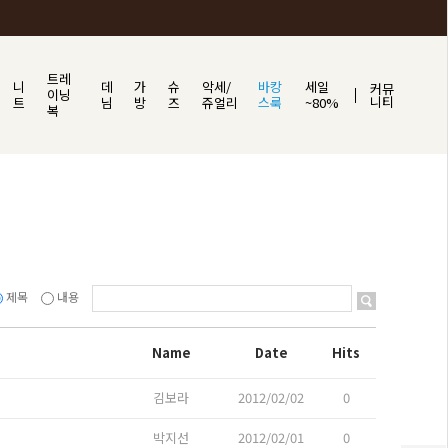
트레
니
데
가
슈
악세/
바캉
세일
커뮤
이닝
니티
트
님
방
즈
쥬얼리
스룩
~80%
복
제목
내용
Name
Date
Hits
김보라
2012/02/02
0
박지선
2012/02/01
0