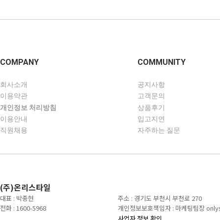
COMPANY
COMMUNITY
회사소개
공지사항
이용약관
고객문의
개인정보 처리방침
상품후기
이용안내
입고지연
직원채용
자주하는 질문
(주)온리스타일
대표 : 박종현
주소 : 경기도 부천시 부천로 270
전화 : 1600-5968
개인정보보호책임자 : 마케팅팀장 onlysty
사업자 정보 확인