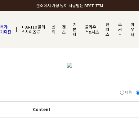
갠소에서 가장 많이 사랑받는 BEST ITEM
기
원
스
아
특가!
+ 88-110 플러
상
팬
블라우
본
피
커
우
기획전
스사이즈♡
의
츠
스&셔츠
티
스
트
터
이름
Content