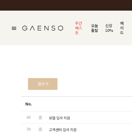
주간
메
오늘
신상
베스
이
출발
10%
트
드
No.
40
모델 입사 지원
39
고객센터 입사 지원