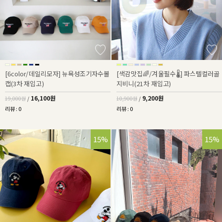
[6color/데일리모자] 뉴욕성조기자수볼
[색감맛집🌈/겨울필수🌡] 파스텔컬러골
캡(3차 재입고)
지비니(21차 재입고)
16,100원
9,200원
19,000원
/
10,900원
/
리뷰 : 0
리뷰 : 0
15%
15%