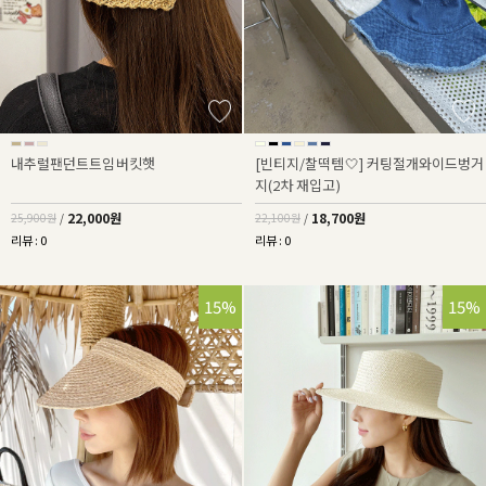
내추럴팬던트트임버킷햇
[빈티지/찰떡템🤍] 커팅절개와이드벙거
지(2차 재입고)
22,000원
18,700원
25,900원
/
22,100원
/
리뷰 : 0
리뷰 : 0
15%
15%