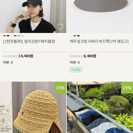
[2천장돌파!] 컬러코튼P패치볼캡
캐주얼코튼사파리버킷햇(2차 재입고)
14,400원
8,400원
17,000원
/
9,900원
/
리뷰 : 0
리뷰 : 0
15%
15%