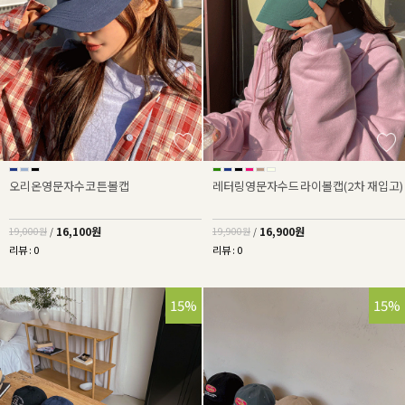
오리온영문자수코튼볼캡
레터링영문자수드라이볼캡(2차 재입고)
16,100원
16,900원
19,000원
/
19,900원
/
리뷰 : 0
리뷰 : 0
15%
15%