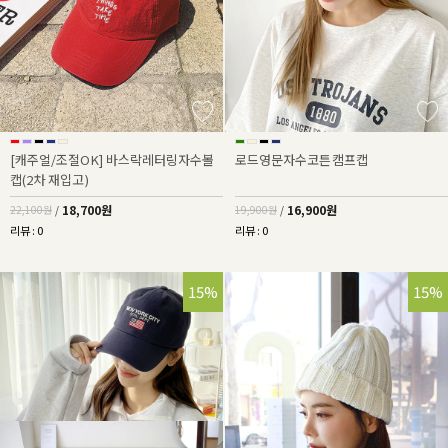
[캐주얼/조절OK] 바스락레터링자수볼
로드영문자수코튼캠프캡
캡(2차 재입고)
18,700원
16,900원
22,100원
/
19,900원
/
리뷰 : 0
리뷰 : 0
15%
15%