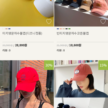
미키영문자수볼캡(디즈니정품)
빈티지영문자수코튼볼캡
28,800원
18,600원
33,900원
/
21,900원
/
리뷰 : 0
리뷰 : 0
30%
15%