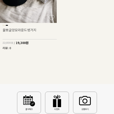
울뽀글양모라운드벙거지
19,300원
22,800원
/
리뷰 : 0
출석체크
이벤트
상품후기