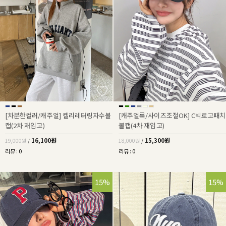
[차분한컬러/캐주얼] 켈리레터링자수볼
[캐주얼룩/사이즈조절OK] C빅로고패치
캡(2차 재입고)
볼캡(4차 재입고)
16,100원
15,300원
19,000원
/
18,000원
/
리뷰 : 0
리뷰 : 0
15%
15%