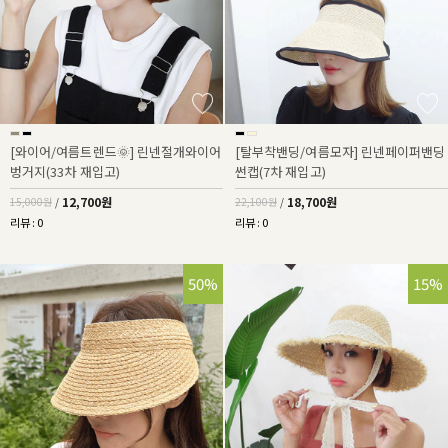
[와이어/여름트렌드🌞] 린넨절개와이어
[탈부착밴딩/여름모자] 린넨페이퍼밴딩
벙거지(33차 재입고)
썬캡(7차 재입고)
12,700원
18,700원
15,000원
/
22,100원
/
리뷰 : 0
리뷰 : 0
50%
15%