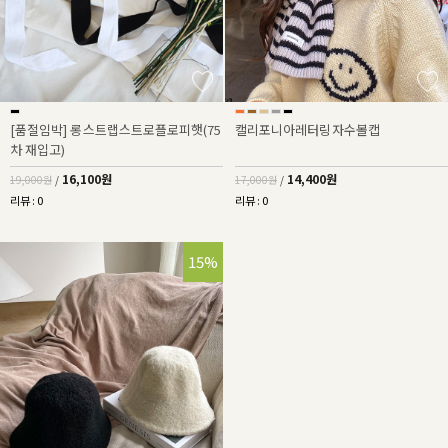
[품절임박] 롱스트랩스트로플로피햇(75
캘리포니아레터링자수볼캡
차 재입고)
16,100원
14,400원
19,000원
/
17,000원
/
리뷰 : 0
리뷰 : 0
15%