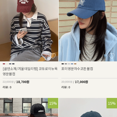
[골덴소재/겨울데일리템] 코듀로이뉴욕
포미영문자수코튼볼캡
영문볼캡
18,700원
17,000원
22,000원
/
20,000원
/
리뷰 : 0
리뷰 : 0
15%
15%