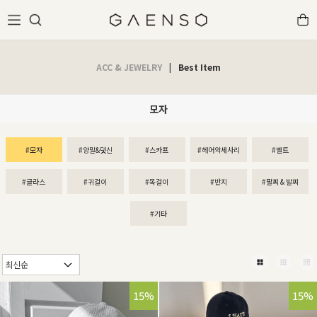
ACC & JEWELRY
|
Best Item
모자
#모자
#양말&덧신
#스카프
#헤어악세사리
#벨트
#글라스
#귀걸이
#목걸이
#반지
#팔찌 & 발찌
#기타
15%
15%