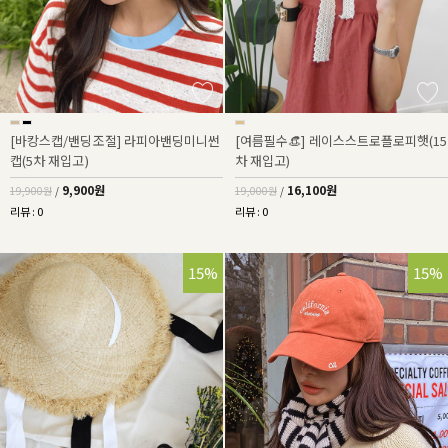
[바캉스캡/밴딩조절] 라피아밴딩미니썬
[여름필수👒] 레이스스트로플로피햇(15
캡(5차 재입고)
차 재입고)
9,900원
16,100원
19,900원
/
19,000원
/
리뷰 : 0
리뷰 : 0
15%
15%