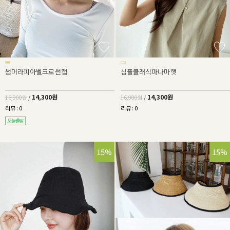
썸머라피아벨크로썬캡
심플클래식파나마햇
14,300원
14,300원
16,900원
/
16,900원
/
리뷰 : 0
리뷰 : 0
15%
15%