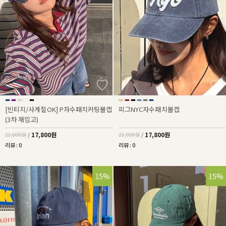
[빈티지/사계절OK] P자수패치커팅볼캡
피그NYC자수패치볼캡
(3차 재입고)
17,800원
17,800원
21,000원
/
21,000원
/
리뷰 : 0
리뷰 : 0
15%
15%