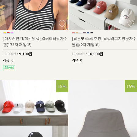
[매시즌인기/색감맛집] 컬러레터링자수
[딥톤🖤/소장추천] 딥컬러피치영문자수
캡(173차 재입고)
볼캡(2차 재입고)
9,100원
16,900원
13,000원
/
19,900원
/
리뷰 : 0
리뷰 : 0
15%
15%