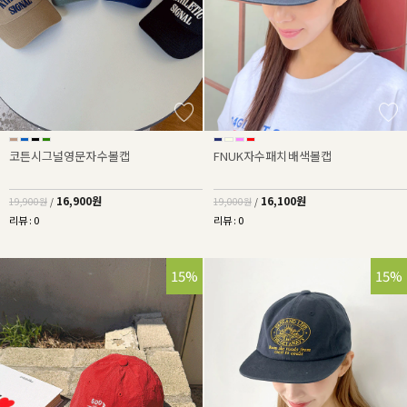
코튼시그널영문자수볼캡
FNUK자수패치배색볼캡
16,900원
16,100원
19,900원
/
19,000원
/
리뷰 : 0
리뷰 : 0
15%
15%