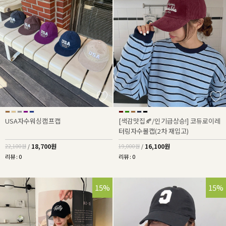
USA자수워싱캠프캡
[색감맛집🍂/인기급상승!] 코듀로이레
터링자수볼캡(2차 재입고)
18,700원
16,100원
22,100원
/
19,000원
/
리뷰 : 0
리뷰 : 0
15%
15%