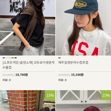
[소프트색감/골덴소재] 코듀로이영문자
캐주얼영문자수캠프캡
수볼캡
18,700원
15,300원
22,100원
/
18,000원
/
리뷰 : 0
리뷰 : 0
15%
15%