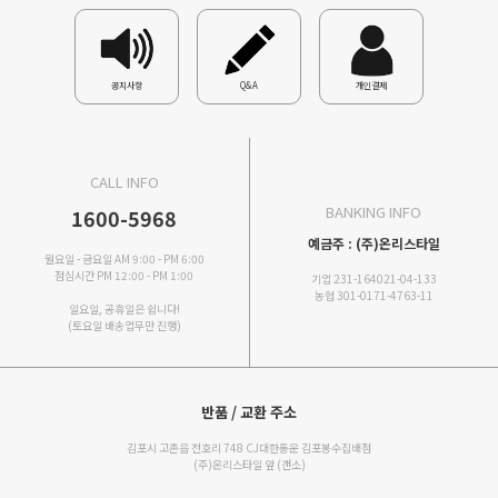
공지사항
Q&A
개인결제
CALL INFO
BANKING INFO
1600-5968
예금주 : (주)온리스타일
월요일 - 금요일 AM 9:00 - PM 6:00
점심시간 PM 12:00 - PM 1:00
기업 231-164021-04-133
농협 301-0171-4763-11
일요일, 공휴일은 쉽니다!
(토요일 배송업무만 진행)
반품 / 교환 주소
김포시 고촌읍 전호리 748 CJ대한통운 김포봉수집배점
(주)온리스타일 앞 (갠소)