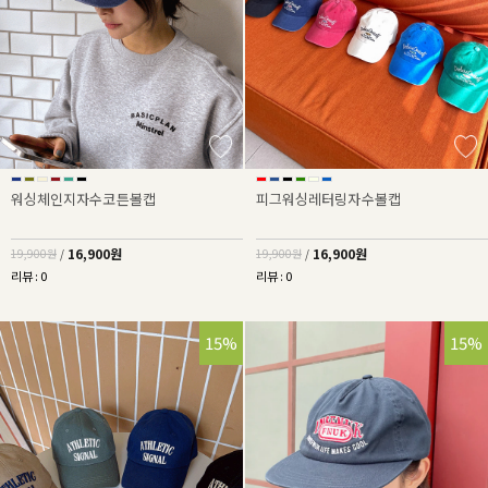
워싱체인지자수코튼볼캡
피그워싱레터링자수볼캡
16,900원
16,900원
19,900원
/
19,900원
/
리뷰 : 0
리뷰 : 0
15%
15%