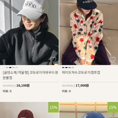
[골덴소재/겨울템] 코듀로이아워무드영
헤이트자수코듀로이캠프캡
문볼캡
16,100원
17,000원
19,000원
/
20,000원
/
리뷰 : 0
리뷰 : 0
15%
15%