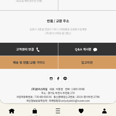
(토요일 배송업무만 진행)
반품 / 교환 주소
김포시 고촌읍 전호리 748 CJ대한통운 김포봉수집배점
(주)온리스타일 앞 (갠소)
고객센터 연결
Q&A 게시판
배송 및 반품/교환 가이드
입고지연
(주)온리스타일
대표 : 박종현 전화 :
1600-5968
주소 : 경기도 부천시 부천로 270
사업자등록번호 : 730-88-00036 통신판매업신고번호 : 2019-경기부천-2798
개인정보보호책임자 : 마케팅팀장
onlystyle00@naver.com
COPYRIGHTⓒONLYSTYLE. ALL RIGHT RESERVERD. Designed by
RENEWWAVE
이용안내
|
이용약관
|
개인정보처리방침
|
PC버젼