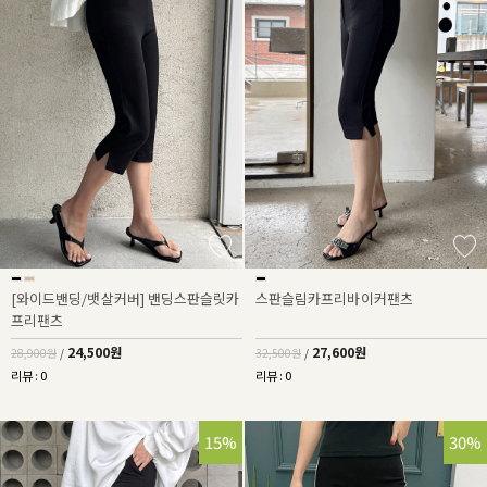
[와이드밴딩/뱃살커버] 밴딩스판슬릿카
스판슬림카프리바이커팬츠
프리팬츠
24,500원
27,600원
28,900원
/
32,500원
/
리뷰 : 0
리뷰 : 0
15%
30%