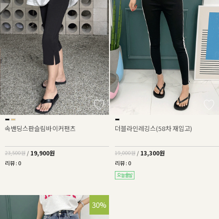
속밴딩스판슬림바이커팬츠
더블라인레깅스(58차 재입고)
19,900원
13,300원
23,500원
/
19,000원
/
리뷰 : 0
리뷰 : 0
30%