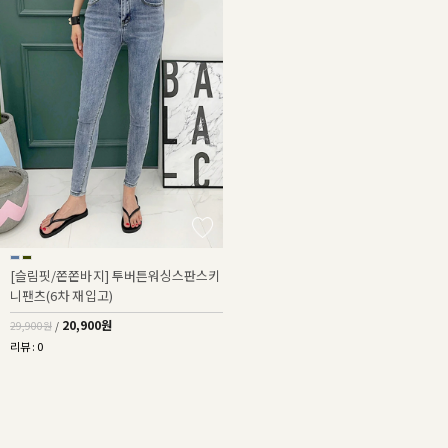
[슬림핏/쫀쫀바지] 투버튼워싱스판스키
니팬츠(6차 재입고)
20,900원
29,900원
/
리뷰 : 0