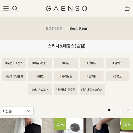
BOTTOM
|
Best Item
스키니&레깅스(숨김)
#수선NO 팬츠
#버뮤다팬츠
#데님
#반바지
#슬랙스
#트레이닝팬츠
#팬츠
#와이드핏
#일자핏
#부츠컷
#배기핏&조거
#멜빵&점프수트
#SALE🎁 (50%~)
15%
15%