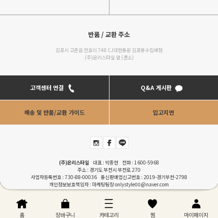
반품 / 교환 주소
김포시 고촌읍 전호리 748 CJ대한통운 김포봉수집배점
(주)온리스타일 앞 (갠소)
고객센터 연결
Q&A 게시판
배송 및 반품/교환 가이드
입고지연
(주)온리스타일
대표 : 박종현 전화 :
1600-5968
주소 : 경기도 부천시 부천로 270
사업자등록번호 : 730-88-00036 통신판매업신고번호 : 2019-경기부천-2798
개인정보보호책임자 : 마케팅팀장
onlystyle00@naver.com
COPYRIGHTⓒONLYSTYLE. ALL RIGHT RESERVERD. Designed by
RENEWWAVE
이용안내
|
이용약관
|
개인정보처리방침
|
PC버젼
홈
장바구니
카테고리
찜
마이페이지