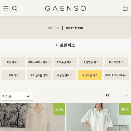
DRESS
|
Best Item
니트원피스
#롱원피스
#미니&미디원피스
#캐주얼원피스
#린넨원피스
#나시원피스
#투피스
#쉬폰&플라워
#정장원피스
#니트원피스
#SALE🎁 (50%~)
30%
46%