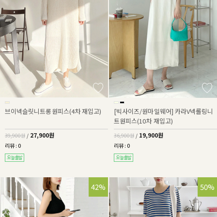
브이넥슬릿니트롱원피스(4차 재입고)
[빅사이즈/원마일웨어] 카라V넥롤링니
트원피스(10차 재입고)
27,900원
19,900원
39,900원
/
36,900원
/
리뷰 : 0
리뷰 : 0
42%
50%