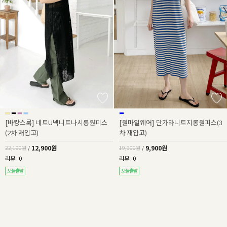
[바캉스룩] 네트U넥니트나시롱원피스
[원마일웨어] 단가라니트지롱원피스(3
(2차 재입고)
차 재입고)
12,900원
9,900원
22,100원
/
19,900원
/
리뷰 : 0
리뷰 : 0