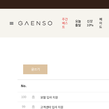
주간
메
오늘
신상
베스
이
출발
10%
트
드
No.
100
모델 입사 지원
99
고객센터 입사 지원