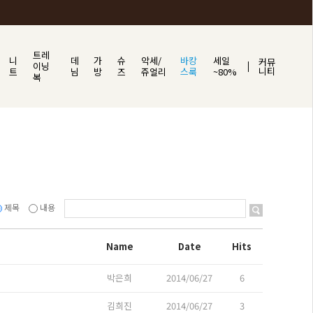
트레
니
데
가
슈
악세/
바캉
세일
커뮤
이닝
니티
트
님
방
즈
쥬얼리
스룩
~80%
복
제목
내용
Name
Date
Hits
박은희
2014/06/27
6
김희진
2014/06/27
3