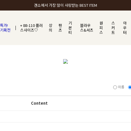
갠소에서 가장 많이 사랑받는 BEST ITEM
기
원
스
아
특가!
+ 88-110 플러
상
팬
블라우
본
피
커
우
기획전
스사이즈♡
의
츠
스&셔츠
티
스
트
터
이름
Content