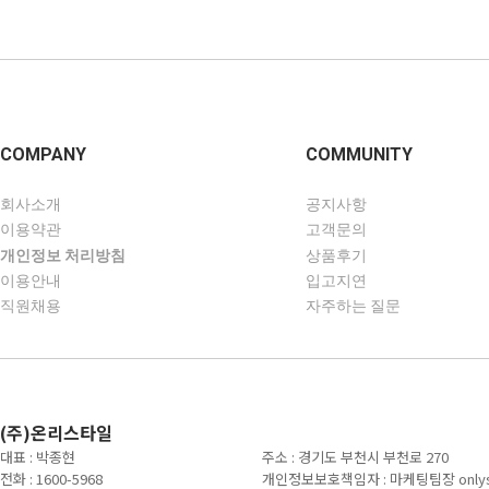
COMPANY
COMMUNITY
회사소개
공지사항
이용약관
고객문의
개인정보 처리방침
상품후기
이용안내
입고지연
직원채용
자주하는 질문
(주)온리스타일
대표 : 박종현
주소 : 경기도 부천시 부천로 270
전화 : 1600-5968
개인정보보호책임자 : 마케팅팀장 onlysty