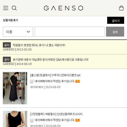
상품사용후기
글쓰기
검색
공지
직원들의 생생한 REAL 후기! 나 갠소 사람이야~
GAENSO | 2013-02-26
공지
후기관련 내용이 아닐경우 문의사항은 Q&A게시판으로 이동됩니다!
GAENSO | 2014-06-19
[쿨스판/링클프리] V넥가디건와이드팬츠set
네이버페이에서 작성된 후기입니다.
N
네이버 페이
| 2026-08-09
[2만장돌파!/여름필수] 린넨딥컬러루즈나시티
네이버페이에서 작성된 후기입니다.
N
네이버 페이
| 2026-08-09