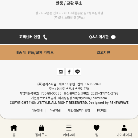
반품 / 교환 주소
김포시 고촌읍 전호리 748 CJ대한통운 김포봉수집배점
(주)온리스타일 앞 (갠소)
고객센터 연결
Q&A 게시판
배송 및 반품/교환 가이드
입고지연
(주)온리스타일
대표 : 박종현 전화 :
1600-5968
주소 : 경기도 부천시 부천로 270
사업자등록번호 : 730-88-00036 통신판매업신고번호 : 2019-경기부천-2798
개인정보보호책임자 : 마케팅팀장
onlystyle00@naver.com
COPYRIGHTⓒONLYSTYLE. ALL RIGHT RESERVERD. Designed by
RENEWWAVE
이용안내
|
이용약관
|
개인정보처리방침
|
PC버젼
홈
장바구니
카테고리
찜
마이페이지