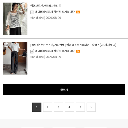
썸머보트넥가오리그물니트
네이버페이에서 작성된 후기입니다.
N
네이버 페이
| 2026-08-09
[쿨링원단/쫀쫀스판/기장선택] 썸머비조투핀턱와이드슬랙스(28차 재입고)
네이버페이에서 작성된 후기입니다.
N
네이버 페이
| 2026-08-09
글쓰기
1
2
3
4
5