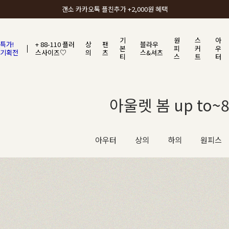
갠소에서 가장 많이 사랑받는 BEST ITEM
기
원
스
아
특가!
+ 88-110 플러
상
팬
블라우
본
피
커
우
기획전
스사이즈♡
의
츠
스&셔츠
티
스
트
터
아울렛 봄 up to~8
아우터
상의
하의
원피스