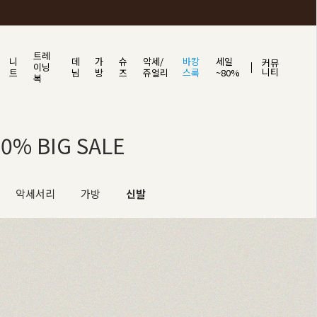
트레
니
데
가
슈
악세/
바캉
세일
커뮤
이닝
니티
트
님
방
즈
쥬얼리
스룩
~80%
복
0% BIG SALE
악세서리
가방
신발