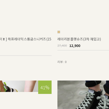
높이⬆] 하프레더믹스통굽스니커즈(15
레더리본플랫슈즈(3차 재입고)
12,900
27,400
리뷰 : 0
41%