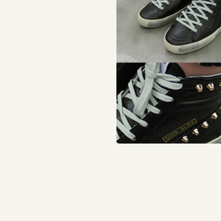
즈(11차 재입고)
골드찡하이스니커즈(6차 재입고)
12,900
39,900