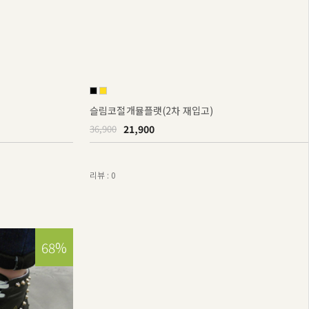
슬림코절개뮬플랫(2차 재입고)
21,900
36,900
리뷰 : 0
68%