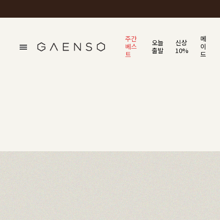
주간
메
오늘
신상
베스
이
출발
10%
트
드