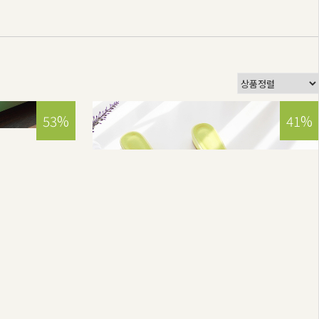
53%
41%