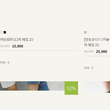
마린로퍼(12차 재입고)
[만능코디🤍/키
차 재입고)
15,900
30,600
25,900
42,500
리뷰 : 0
리뷰 : 0
52%