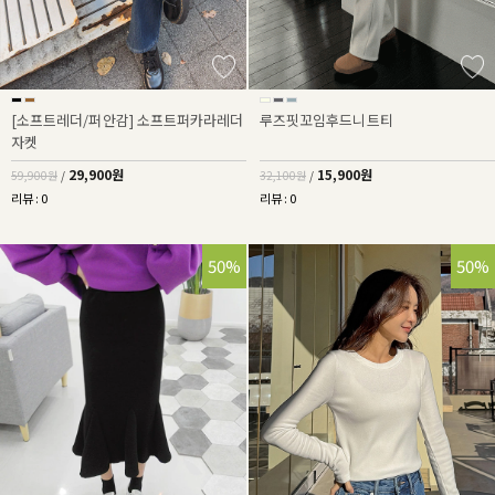
[소프트레더/퍼안감] 소프트퍼카라레더
루즈핏꼬임후드니트티
자켓
29,900원
15,900원
59,900원
/
32,100원
/
리뷰 : 0
리뷰 : 0
50%
50%