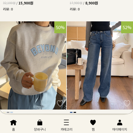
15,900원
8,900원
32,100원
/
17,900원
/
리뷰 : 0
리뷰 : 0
50%
52%
파스텔영문자수기모맨투맨티
[기모청바지🔥] 심플기모데님와이드롱
팬츠(2차 재입고)
홈
장바구니
카테고리
찜
마이페이지
14,900원
21,900원
29,900원
/
45,500원
/