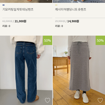
기모커팅일자핏데님팬츠
캐시미어밴딩니트숏팬츠
21,000원
14,900원
42,500원
/
29,900원
/
리뷰 : 0
리뷰 : 0
50%
50%