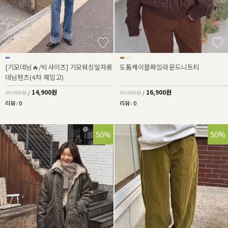
[기모데님🔥/빅사이즈] 기모워싱일자롱
도톰케이블짜임라운드니트티
데님팬츠(4차 재입고)
14,900원
16,900원
29,900원
/
35,500원
/
리뷰 : 0
리뷰 : 0
50%
50%