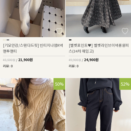
[기모안감/스탠다드핏] 빈티지나염R넥
[벨벳포인트🖤] 벨벳라인브이넥롱원피
맨투맨티
스(34차 재입고)
21,900원
24,900원
45,500원
/
49,900원
/
리뷰 : 0
리뷰 : 0
50%
52%