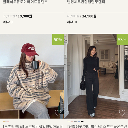
클래식코듀로이와이드롱팬츠
밴딩체크반집업맨투맨티
19,900원
24,900원
39,900원
/
49,900원
/
리뷰 : 0
리뷰 : 0
50%
53%
[루즈핏/양털] 노르딕반집업양털아노락
[신축성굿/이너필수템] 소프트울쫀쫀반