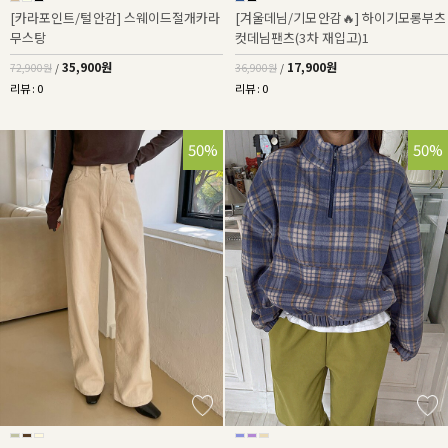
[카라포인트/털안감] 스웨이드절개카라
[겨울데님/기모안감🔥] 하이기모롱부츠
무스탕
컷데님팬츠(3차 재입고)1
35,900원
17,900원
72,900원
/
36,900원
/
리뷰 : 0
리뷰 : 0
50%
50%