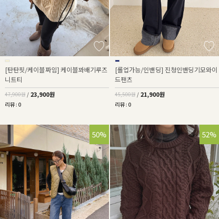
[탄탄핏/케이블짜임] 케이블꽈배기루즈
[롤업가능/인밴딩] 진청인밴딩기모와이
니트티
드팬츠
23,900원
21,900원
47,900원
/
45,500원
/
리뷰 : 0
리뷰 : 0
50%
52%