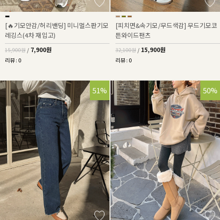
[🔥기모안감/허리밴딩] 미니멀스판기모
[피치면&속기모/무드색감] 무드기모코
레깅스(4차 재입고)
튼와이드팬츠
7,900원
15,900원
15,900원
/
32,100원
/
리뷰 : 0
리뷰 : 0
51%
50%