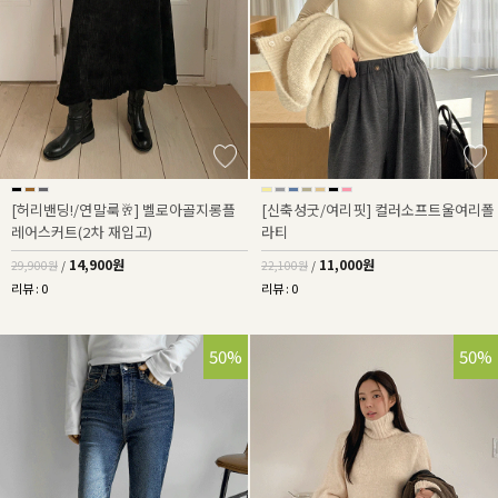
[허리밴딩!/연말룩🥂] 벨로아골지롱플
[신축성굿/여리핏] 컬러소프트울여리폴
레어스커트(2차 재입고)
라티
14,900원
11,000원
29,900원
/
22,100원
/
리뷰 : 0
리뷰 : 0
50%
50%