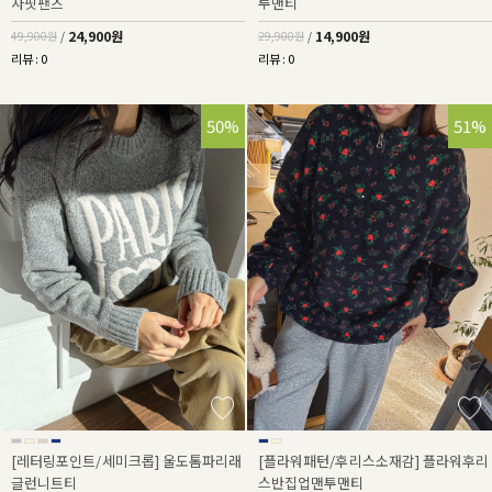
자핏팬츠
투맨티
24,900원
14,900원
49,900원
/
29,900원
/
리뷰 : 0
리뷰 : 0
50%
51%
[레터링포인트/세미크롭] 울도톰파리래
[플라워패턴/후리스소재감] 플라워후리
글런니트티
스반집업맨투맨티