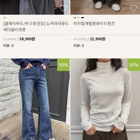
[클래식무드/무스탕안감] 노카라라운드
피치절개벌룬와이드팬츠
레더콤비자켓
36,900원
21,900원
73,900원
/
45,500원
/
리뷰 : 0
리뷰 : 0
50%
50%