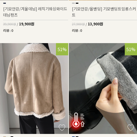
[기모안감/겨울데님] 레직기워싱와이드
[기모안감/올밴딩] 기모밴딩트임롱스커
데님팬츠
트
19,900원
13,900원
39,900원
/
27,900원
/
리뷰 : 0
리뷰 : 0
51%
51%