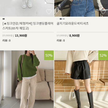
[🔥밍크안감/체형커버] 밍크밴딩플레어
골지기모라운드넥티셔츠
스커트(65차 재입고)
13,900원
8,900원
27,900원
/
17,900원
/
리뷰 : 0
리뷰 : 0
50%
52%