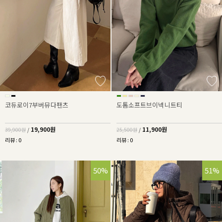
코듀로이7부버뮤다팬츠
도톰소프트브이넥니트티
19,900원
11,900원
39,900원
/
25,500원
/
리뷰 : 0
리뷰 : 0
50%
51%