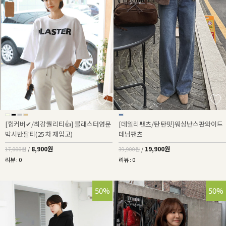
[힙커버✔/최강퀄리티👍] 블래스터영문
[데일리팬츠/탄탄핏]워싱난스판와이드
박시반팔티(25차 재입고)
데님팬츠
8,900원
19,900원
17,000원
/
39,900원
/
리뷰 : 0
리뷰 : 0
50%
50%