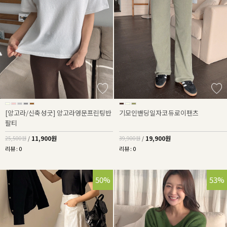
[앙고라/신축성굿] 앙고라영문프린팅반
기모인밴딩일자코듀로이팬츠
팔티
11,900원
19,900원
25,500원
/
39,900원
/
리뷰 : 0
리뷰 : 0
50%
53%