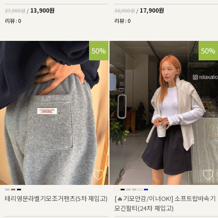
13,900원
17,900원
27,900원
/
36,900원
/
리뷰 : 0
리뷰 : 0
50%
50%
테리영문라벨기모조거팬츠(5차 재입고)
[🔥기모안감/이너OK!] 소프트랍바속기
모긴팔티(24차 재입고)