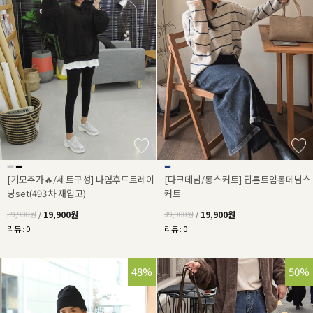
[기모추가🔥/세트구성] 나염후드트레이
[다크데님/롱스커트] 딥톤트임롱데님스
닝set(493차 재입고)
커트
19,900원
19,900원
39,900원
/
39,900원
/
리뷰 : 0
리뷰 : 0
48%
50%