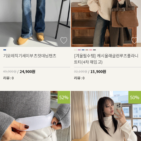
기모레직기세미부츠컷데님팬츠
[겨울필수템] 캐시울래글런루즈폴라니
트티(4차 재입고)
24,900원
15,900원
49,900원
/
32,100원
/
리뷰 : 0
리뷰 : 0
52%
50%