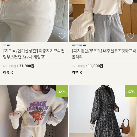
[기모🔥/인기신상🏆] 이중지기모속밴
[피치원단/루즈핏] 내추럴루즈핏하프넥
딩부츠컷팬츠(2차 재입고)
폴라티
21,900원
11,000원
45,500원
/
22,100원
/
리뷰 : 0
리뷰 : 0
52%
50%