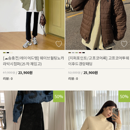
[☁솜충전/레이어드템] 웨이브퀼팅노카
[지퍼포인트/고프코어룩] 고프코어투웨
라박시점퍼(25차 재입고)
이후드경량패딩
23,900원
25,900원
47,900원
/
52,500원
/
리뷰 : 0
리뷰 : 0
50%
50%