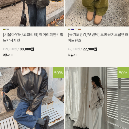
[겨울아우터/고퀄리티] 헤어리퍼안감필
[융기모안감/뒷밴딩] 도톰융기모골덴와
드박시자켓
이드팬츠
99,000원
22,900원
199,000원
/
45,900원
/
리뷰 : 0
리뷰 : 0
50%
50%