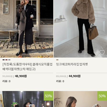
[직장룩/도톰한아우터] 클래식모직롤업
밍크에코퍼카라집업자켓
배색더블자켓(2차 재입고)
48,900원
44,900원
99,000원
/
89,900원
/
리뷰 : 0
리뷰 : 0
50%
50%