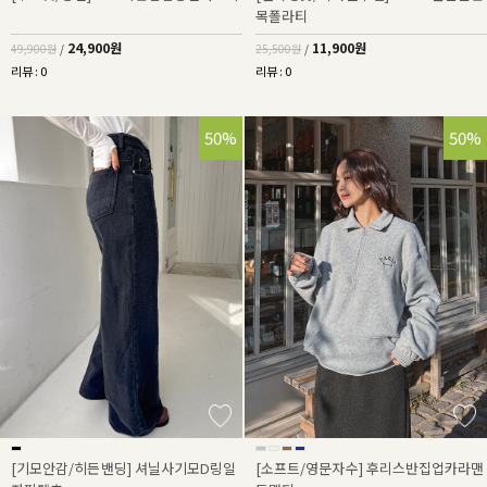
목폴라티
24,900원
11,900원
49,900원
/
25,500원
/
리뷰 : 0
리뷰 : 0
50%
50%
[기모안감/히든밴딩] 셔닐사기모D링일
[소프트/영문자수] 후리스반집업카라맨