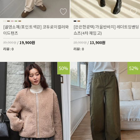
[골덴소재/포인트색감] 코듀로이컬러와
[은은한광택/가을반바지] 레더트임밴딩
이드팬츠
쇼츠(4차 재입고)
19,900원
13,900원
39,900원
/
28,900원
/
리뷰 : 0
리뷰 : 0
50%
52%