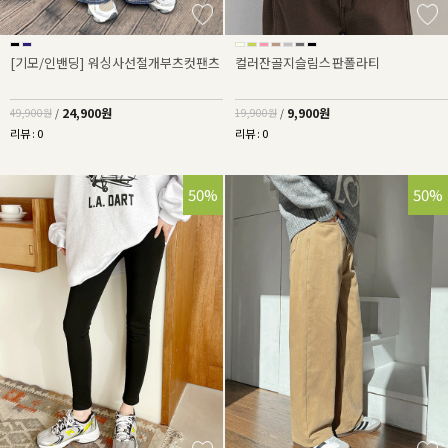
[기모/인밴딩] 워싱사선절개부츠컷팬츠
컬러잔골지슬림스판폴라티
24,900원
9,900원
49,900원
/
19,900원
/
리뷰 : 0
리뷰 : 0
50%
50%