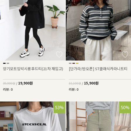
양기모트임박시롱후드티(21차 재입고)
[단가라/반오픈] ST클래식카라니트티
19,900원
15,900원
39,900원
/
32,100원
/
리뷰 : 0
리뷰 : 0
53%
50%