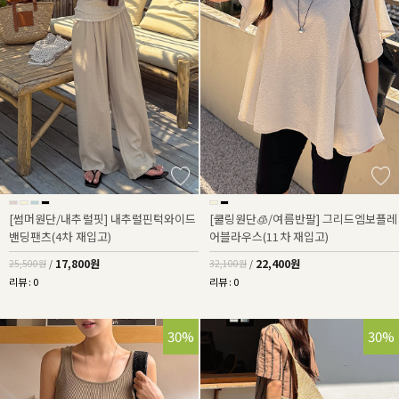
[썸머원단/내추럴핏] 내추럴핀턱와이드
[쿨링원단🧊/여름반팔] 그리드엠보플레
밴딩팬츠(4차 재입고)
어블라우스(11차 재입고)
17,800원
22,400원
25,500원
/
32,100원
/
리뷰 : 0
리뷰 : 0
30%
30%