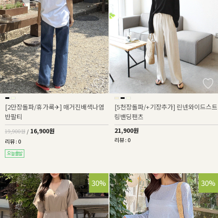
[2만장돌파/휴가룩✈] 매거진배색나염
[5천장돌파/+기장추가] 린넨와이드스트
반팔티
링밴딩팬츠
21,900원
16,900원
19,900원
/
리뷰 : 0
리뷰 : 0
30%
30%