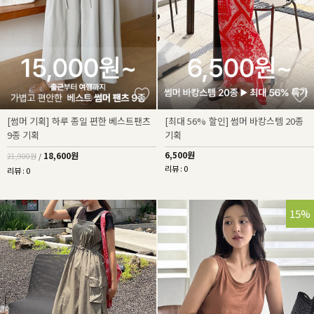
[썸머 기획] 하루 종일 편한 베스트팬츠
[최대 56% 할인] 썸머 바캉스템 20종
9종 기획
기획
6,500원
18,600원
21,900원
/
리뷰 : 0
리뷰 : 0
15%