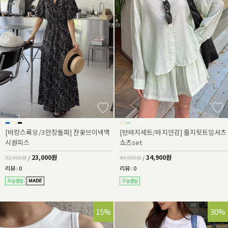
[바캉스룩👗/3만장돌파] 잔꽃브이넥맥
[반바지세트/바지안감] 줄지뒷트임셔츠
시원피스
쇼츠set
23,000원
34,900원
32,900원
/
49,900원
/
리뷰 : 0
리뷰 : 0
15%
30%