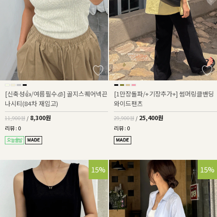
[신축성👍/여름필수🧊] 골지스퀘어넥끈
[1만장돌파/+기장추가+] 썸머링클밴딩
나시티(84차 재입고)
와이드팬츠
8,300원
25,400원
11,900원
/
29,900원
/
리뷰 : 0
리뷰 : 0
15%
15%