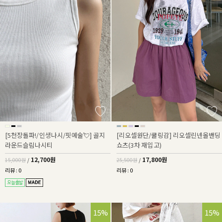
[5천장돌파!/인생나시/핏예술💘] 골지
[리오셀원단/쿨링감] 리오셀린넨올밴딩
라운드슬림나시티
쇼츠(3차 재입고)
12,700원
17,800원
15,000원
/
25,500원
/
리뷰 : 0
리뷰 : 0
15%
15%