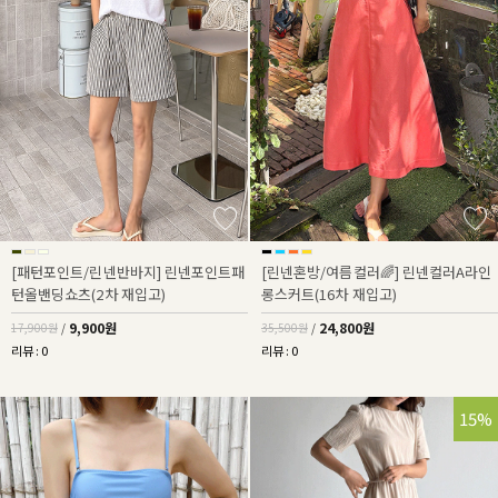
[패턴포인트/린넨반바지] 린넨포인트패
[린넨혼방/여름컬러🌈] 린넨컬러A라인
턴올밴딩쇼츠(2차 재입고)
롱스커트(16차 재입고)
9,900원
24,800원
17,900원
/
35,500원
/
리뷰 : 0
리뷰 : 0
15%