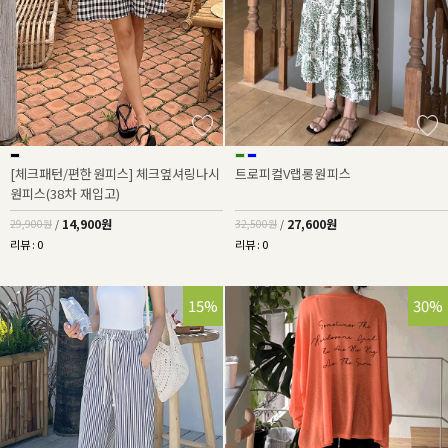
[체크패턴/편한원피스] 체크옆셔링나시
트로피컬V랩롱원피스
원피스(38차 재입고)
14,900원
27,600원
29,900원
/
32,500원
/
리뷰 : 0
리뷰 : 0
15%
30%