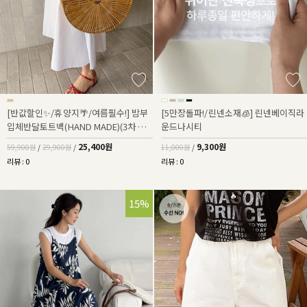
[반값할인✨/휴양지🌴/여름필수!] 밤부
[5만장돌파!/린넨소재🧊] 린넨베이직라
입체반달토트백(HAND MADE)(3차 재
운드나시티
입고)
25,400원
9,300원
59,900원
/
29,900원
/
11,000원
/
리뷰 : 0
리뷰 : 0
15%