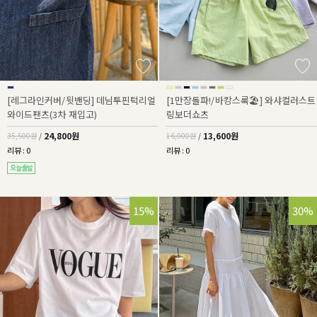
[레그라인커버/뒷밴딩] 데님투핀턱리얼
[1만장돌파!/바캉스룩🏖️] 와샤컬러스트
와이드팬츠(3차 재입고)
링보더쇼츠
24,800원
13,600원
35,500원
/
16,000원
/
리뷰 : 0
리뷰 : 0
15%
30%