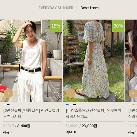
EVERYDAY SUMMER
|
Best Item
15%
30%
1
2
3
[2만장돌파!/여름필수] 린넨딥컬러
[바캉스룩👗/3만장돌파] 잔꽃브이
[5만
루즈나시티
넥맥시원피스
직라
8,400원
23,000원
9,900원
/
32,900원
/
11,0
리뷰 : 0
리뷰 : 0
리뷰 : 