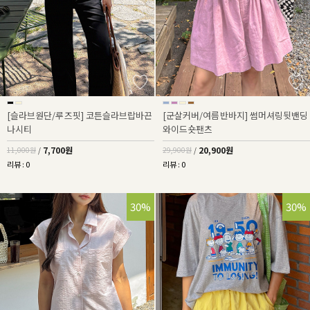
[슬라브원단/루즈핏] 코튼슬라브랍바끈
[군살커버/여름반바지] 썸머셔링뒷밴딩
나시티
와이드숏팬츠
7,700원
20,900원
11,000원
/
29,900원
/
리뷰 : 0
리뷰 : 0
30%
30%