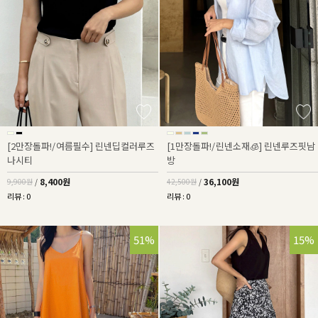
[2만장돌파!/여름필수] 린넨딥컬러루즈
[1만장돌파!/린넨소재🧊] 린넨루즈핏남
나시티
방
8,400원
36,100원
9,900원
/
42,500원
/
리뷰 : 0
리뷰 : 0
51%
15%