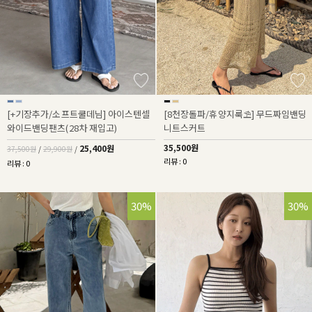
[+기장추가/소프트쿨데님] 아이스텐셀
[8천장돌파/휴양지룩⛱️] 무드짜임밴딩
와이드밴딩팬츠(28차 재입고)
니트스커트
35,500원
25,400원
37,500원
/
29,900원
/
리뷰 : 0
리뷰 : 0
30%
30%