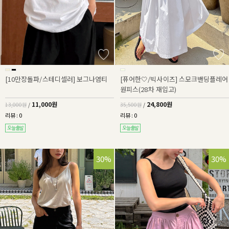
[10만장돌파/스테디셀러] 보그나염티
[퓨어한🤍/빅사이즈] 스모크밴딩플레어
원피스(28차 재입고)
11,000원
24,800원
13,000원
/
35,500원
/
리뷰 : 0
리뷰 : 0
30%
30%