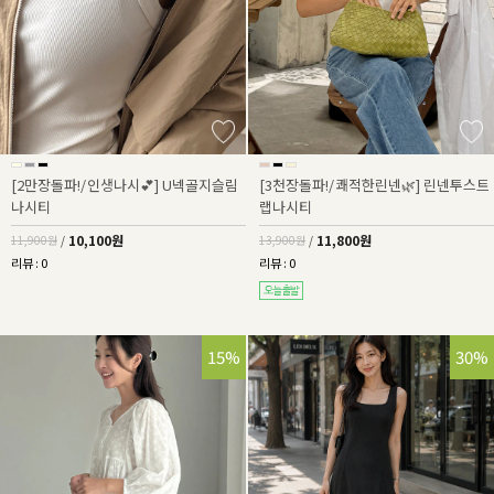
[2만장돌파!/인생나시💕] U넥골지슬림
[3천장돌파!/쾌적한린넨🌿] 린넨투스트
나시티
랩나시티
10,100원
11,800원
11,900원
/
13,900원
/
리뷰 : 0
리뷰 : 0
15%
30%