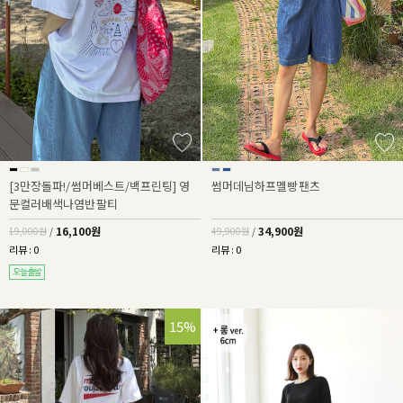
[3만장돌파!/썸머베스트/백프린팅] 영
썸머데님하프멜빵팬츠
문컬러배색나염반팔티
16,100원
34,900원
19,000원
/
49,900원
/
리뷰 : 0
리뷰 : 0
15%