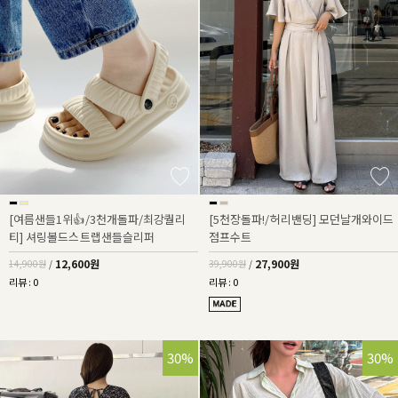
[여름샌들1위👍/3천개돌파/최강퀄리
[5천장돌파!/허리밴딩] 모던날개와이드
티] 셔링볼드스트랩샌들슬리퍼
점프수트
12,600원
27,900원
14,900원
/
39,900원
/
리뷰 : 0
리뷰 : 0
30%
30%