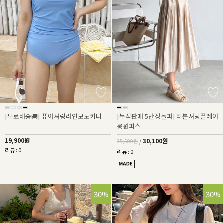
[무료배송🚚] 퓨어셔링라인모노키니
[누적판매 5만장돌파] 리본셔링플레어
롱원피스
19,900원
30,100원
35,500원
/
리뷰 : 0
리뷰 : 0
30%
30%