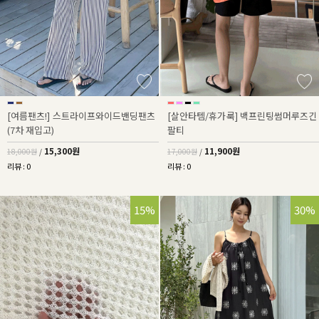
[여름팬츠!] 스트라이프와이드밴딩팬츠
[살안타템/휴가룩] 백프린팅썸머루즈긴
(7차 재입고)
팔티
15,300원
11,900원
18,000원
/
17,000원
/
리뷰 : 0
리뷰 : 0
15%
30%