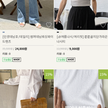
[인생데님👖/데일리] 썸머데님워싱와이
[🧊여름나시/여리핏] 쫀쫀골지단가라끈
드팬츠
나시티
24,800원
9,000원
35,500원
/
12,900원
/
리뷰 : 0
리뷰 : 0
58%
15%
15%