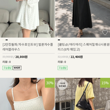
[2만장돌파/자수포인트🌸] 벌룬자수플
[쿨링🧊/여리여리] 스퀘어절개나시롱원
레어블라우스
피스(8차 재입고)
28,800원
22,400원
33,900원
/
32,100원
/
리뷰 : 0
리뷰 : 0
30%
15%