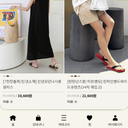
[7천장돌파/린넨소재] 린넨모던나시롱
[탄탄난스판/히든밴딩] 핀턱인밴드와이
원피스
드숏팬츠(34차 재입고)
38,600원
21,600원
45,500원
/
25,500원
/
리뷰 : 0
리뷰 : 0
15%
30%
홈
장바구니
카테고리
찜
마이페이지