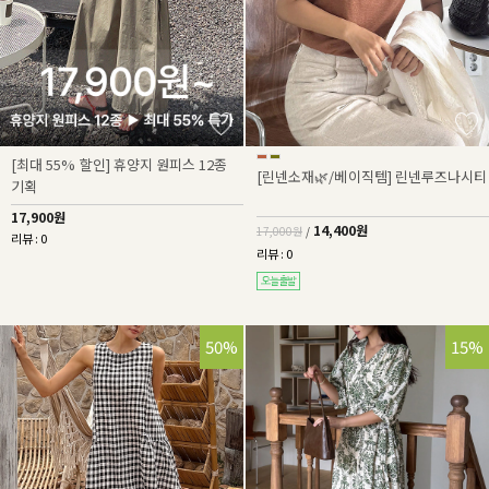
[최대 55% 할인] 휴양지 원피스 12종
[린넨소재🌿/베이직템] 린넨루즈나시티
기획
17,900원
14,400원
17,000원
/
리뷰 : 0
리뷰 : 0
50%
15%