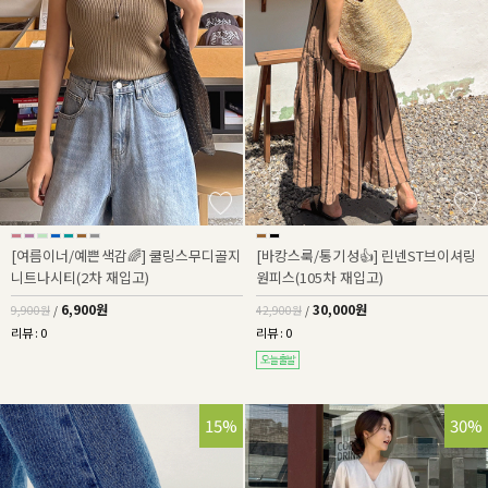
[여름이너/예쁜색감🌈] 쿨링스무디골지
[바캉스룩/통기성👍] 린넨ST브이셔링
니트나시티(2차 재입고)
원피스(105차 재입고)
6,900원
30,000원
9,900원
/
42,900원
/
리뷰 : 0
리뷰 : 0
15%
30%