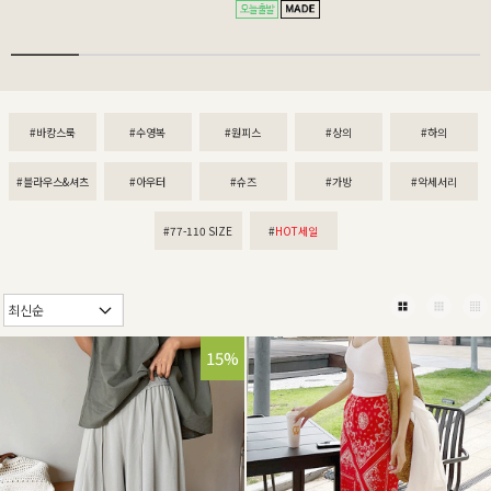
#바캉스룩
#수영복
#원피스
#상의
#하의
#블라우스&셔츠
#아우터
#슈즈
#가방
#악세서리
#77-110 SIZE
#
HOT세일
15%