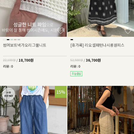
썸머보트넥가오리그물니트
[휴가룩] 리오셀패턴나시롱원피스
18,700원
36,700원
22,100원
/
52,500원
/
리뷰 : 0
리뷰 : 0
32%
15%