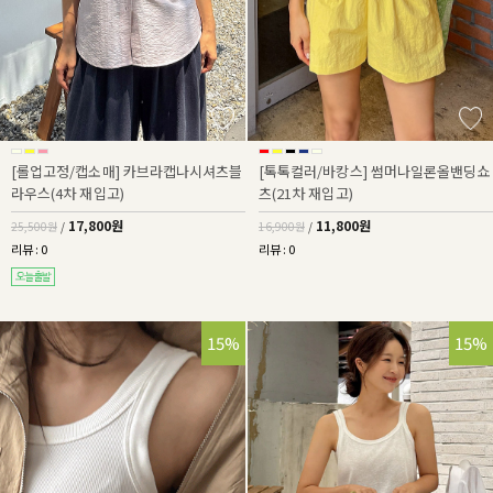
[롤업고정/캡소매] 카브라캡나시셔츠블
[톡톡컬러/바캉스] 썸머나일론올밴딩쇼
라우스(4차 재입고)
츠(21차 재입고)
17,800원
11,800원
25,500원
/
16,900원
/
리뷰 : 0
리뷰 : 0
15%
15%