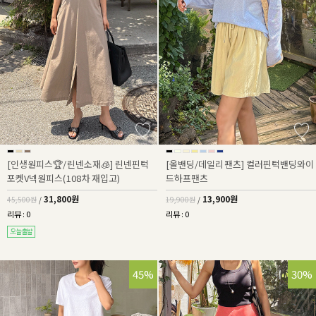
[인생원피스🏆/린넨소재🧊] 린넨핀턱
[올밴딩/데일리팬츠] 컬러핀턱밴딩와이
포켓V넥원피스(108차 재입고)
드하프팬츠
31,800원
13,900원
45,500원
/
19,900원
/
리뷰 : 0
리뷰 : 0
45%
30%