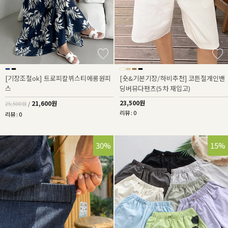
[기장조절ok] 트로피칼뷔스티에롱원피
[숏&기본기장/하비추천] 코튼절개인밴
스
딩버뮤다팬츠(5차 재입고)
23,500원
21,600원
25,500원
/
리뷰 : 0
리뷰 : 0
30%
15%