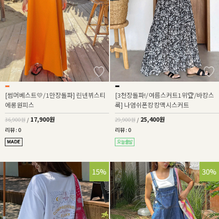
[썸머베스트💛/1만장돌파] 린넨뷔스티
[3천장돌파!/여름스커트1위🏆/바캉스
에롱원피스
룩] 나염쉬폰캉캉맥시스커트
17,900원
25,400원
36,900원
/
29,900원
/
리뷰 : 0
리뷰 : 0
15%
30%