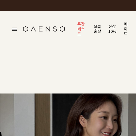
주간
메
오늘
신상
베스
이
출발
10%
트
드