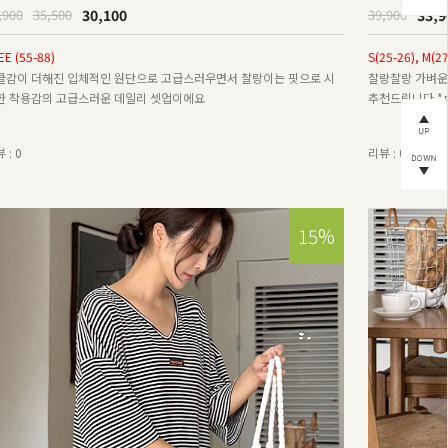
30,100
33,9
,900
35,500
39,900
EE (55-88)
S(25-26), M(27
클감이 더해진 입체적인 원단으로 고급스러우면서 찰랑이는 핏으로 시
찰랑찰랑 가벼운
한 착용감의 고급스러운 데일리 셋업이에요
추천드립니다 *
 : 0
리뷰 : 0
15%