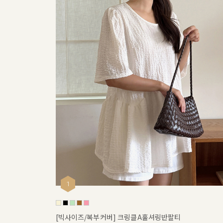
1
[빅사이즈/복부커버] 크링클A훌셔링반팔티