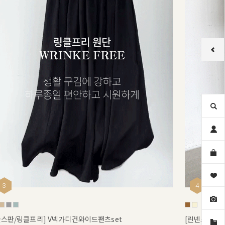
3
4
쿨스판/링클프리] V넥가디건와이드팬츠set
[린넨소재/