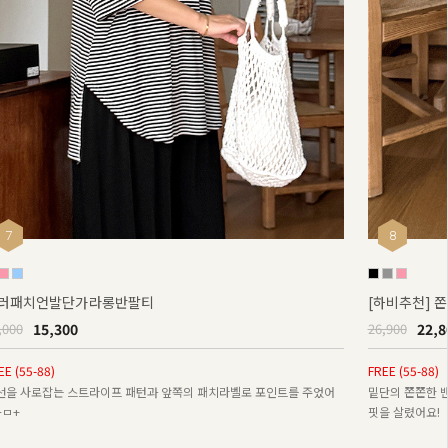
7
8
러패치언발단가라롱반팔티
[하비추천]
15,300
22,8
,000
26,900
EE (55-88)
FREE (55-88)
선을 사로잡는 스트라이프 패턴과 앞쪽의 패치라벨로 포인트를 주었어
밑단의 쫀쫀한 
+ㅁ+
핏을 살렸어요!