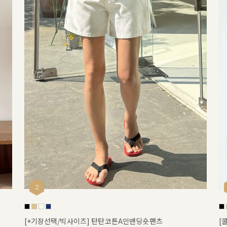
2
[+기장선택/빅사이즈] 탄탄코튼A인밴딩숏팬츠
[