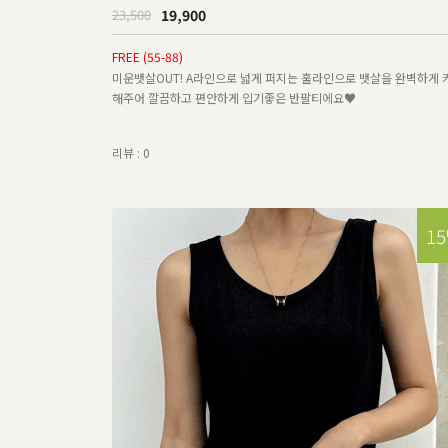
19,900
23,500
FREE (55-88)
미운뱃살OUT! A라인으로 넓게 퍼지는 훌라인으로 뱃살을 완벽하게 
해주어 깔끔하고 편안하게 입기좋은 반팔티에요♥
리뷰 : 0
1