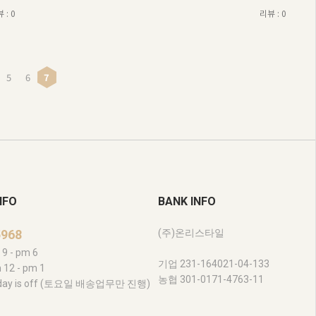
 : 0
리뷰 : 0
5
6
7
NFO
BANK INFO
5968
(주)온리스타일
9 - pm 6
기업 231-164021-04-133
 12 - pm 1
농협 301-0171-4763-11
liday is off (토요일 배송업무만 진행)