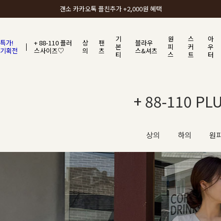
갠소에서 가장 많이 사랑받는 BEST ITEM
기
원
스
아
특가!
+ 88-110 플러
상
팬
블라우
본
피
커
우
기획전
스사이즈♡
의
츠
스&셔츠
티
스
트
터
+ 88-110 PL
상의
하의
원