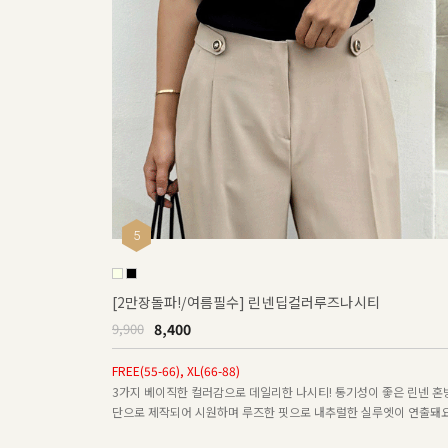
5
[2만장돌파!/여름필수] 린넨딥컬러루즈나시티
8,400
9,900
FREE(55-66), XL(66-88)
3가지 베이직한 컬러감으로 데일리한 나시티! 통기성이 좋은 린넨 혼
단으로 제작되어 시원하며 루즈한 핏으로 내추럴한 실루엣이 연출돼