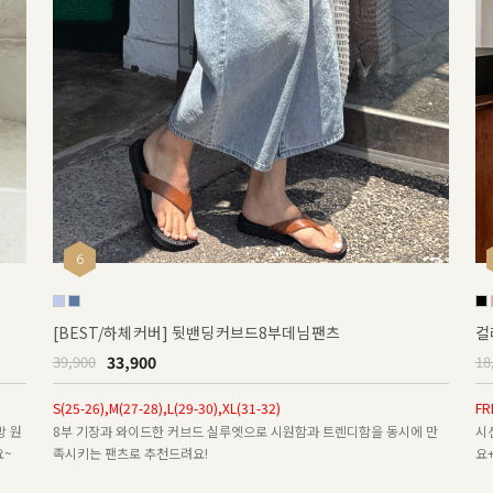
6
[BEST/하체커버] 뒷밴딩커브드8부데님팬츠
컬
33,900
39,900
18
S(25-26),M(27-28),L(29-30),XL(31-32)
FR
방 원
8부 기장과 와이드한 커브드 실루엣으로 시원함과 트렌디함을 동시에 만
시
요~
족시키는 팬츠로 추천드려요!
요