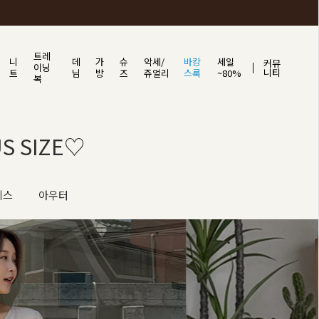
트레
니
데
가
슈
악세/
바캉
세일
커뮤
이닝
니티
트
님
방
즈
쥬얼리
스룩
~80%
복
US SIZE♡
피스
아우터