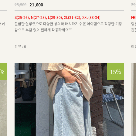
21,600
25,500
39
S(25-26), M(27-28), L(29-30), XL(31-32), XXL(33-34)
FR
커버
깔끔한 실루엣으로 다양한 상의와 매치하기 쉬운 아이템으로 적당한 기장
링
감으로 부담 없이 편하게 착용하세요**
원
리뷰 : 0
리뷰
5%
15%