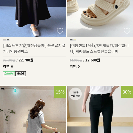
[베스트후기🏆/5천장돌파!] 쫀쫀골지절
[여름샌들1위👍/3천개돌파/최강퀄리
개라인롱원피스
티] 셔링볼드스트랩샌들슬리퍼
22,700원
12,600원
32,500원
/
14,900원
/
리뷰 : 0
리뷰 : 0
15%
30%