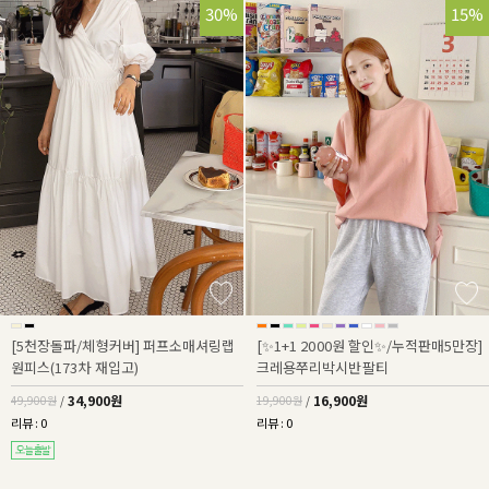
30%
15%
[5천장돌파/체형커버] 퍼프소매셔링랩
[✨1+1 2000원 할인✨/누적판매5만장]
원피스(173차 재입고)
크레용쭈리박시반팔티
34,900원
16,900원
49,900원
/
19,900원
/
리뷰 : 0
리뷰 : 0