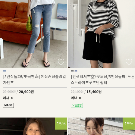
[3만장돌파!/핏극찬👍] 헤짐커팅슬림일
[인생티셔츠🏆/핏보장/5천장돌파] 투톤
자팬츠
스트라이프루즈반팔티
20,900원
15,400원
29,900원
/
22,100원
/
리뷰 : 0
리뷰 : 0
15%
15%