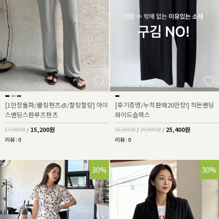
[1만장돌파/쿨링팬츠🧊/찰랑찰랑] 아이
[후기증명/누적판매20만장!] 히든밴딩
스밴딩스판루즈팬츠
와이드슬랙스
15,200원
25,400원
17,900원
/
35,500원
/
29,900원
/
리뷰 : 0
리뷰 : 0
30%
30%