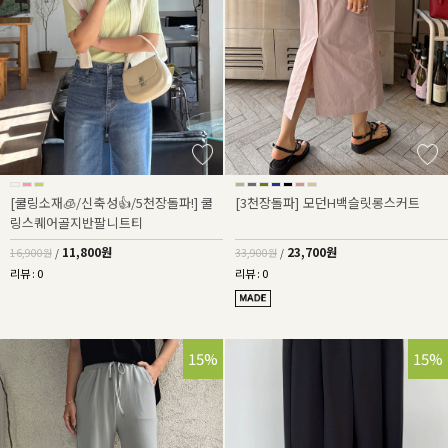
[쿨링소재🧊/신축성👍/5천장돌파!] 쿨
[3천장돌파] 모던H백슬릿롱스커트
링스퀘어골지반팔니트티
11,800원
23,700원
16,900원
/
33,900원
/
리뷰 : 0
리뷰 : 0
15%
28%
15%