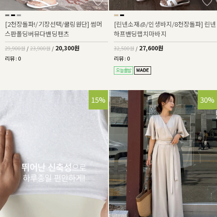
[2천장돌파!/기장선택/쿨링원단] 썸머
[린넨소재🧊/인생바지/8천장돌파] 린넨
스판폴딩버뮤다밴딩팬츠
하프밴딩랩치마바지
20,300원
27,600원
29,900원
/
23,900원
/
32,500원
/
리뷰 : 0
리뷰 : 0
15%
30%