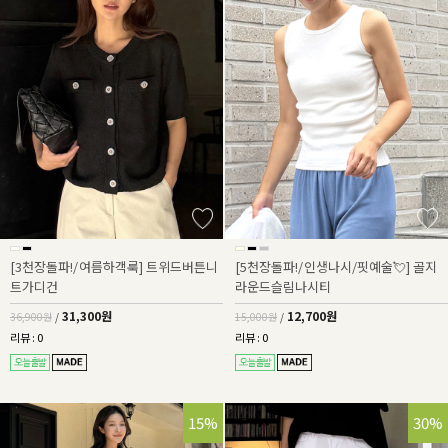
[3천장돌파!/여름하객룩] 트위드버튼니
[5천장돌파!/인생나시/핏예술💘] 골지
트가디건
라운드슬림나시티
31,300원
12,700원
36,900원
/
15,000원
/
리뷰 : 0
리뷰 : 0
15%
30%