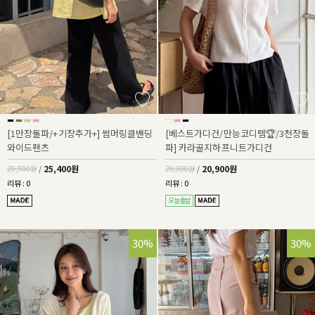
[1만장돌파/+기장추가+] 썸머링클밴딩
[베스트가디건/만능코디템🏆/3천장돌
와이드팬츠
파] 카라골지하프니트가디건
25,400원
20,900원
29,900원
/
29,900원
/
리뷰 : 0
리뷰 : 0
30%
30%