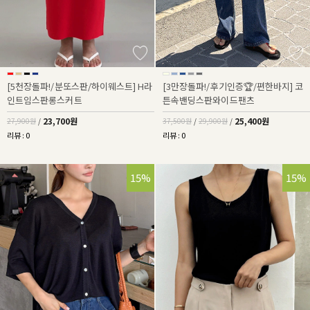
[5천장돌파!/분또스판/하이웨스트] H라
[3만장돌파!/후기인증🏆/편한바지] 코
인트임스판롱스커트
튼속밴딩스판와이드팬츠
23,700원
25,400원
27,900원
/
37,500원
/
29,900원
/
리뷰 : 0
리뷰 : 0
15%
15%