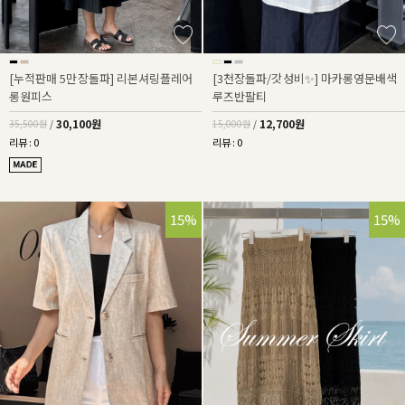
[누적판매 5만장돌파] 리본셔링플레어
[3천장돌파/갓성비✨] 마카롱영문배색
롱원피스
루즈반팔티
30,100원
12,700원
35,500원
/
15,000원
/
리뷰 : 0
리뷰 : 0
15%
15%