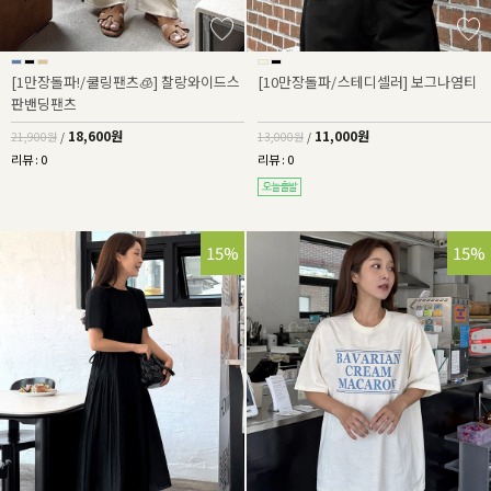
[1만장돌파!/쿨링팬츠🧊] 찰랑와이드스
[10만장돌파/스테디셀러] 보그나염티
판밴딩팬츠
18,600원
11,000원
21,900원
/
13,000원
/
리뷰 : 0
리뷰 : 0
15%
15%