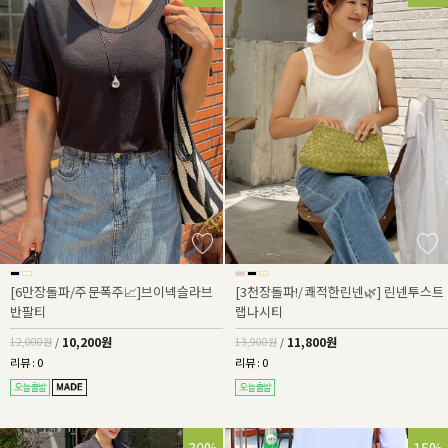
[6만장돌파/주문폭주📈]브이넥슬라브
[3천장돌파!/쾌적한린넨🌿] 린넨투스트
반팔티
랩나시티
10,200원
11,800원
12,000원
/
13,900원
/
리뷰 : 0
리뷰 : 0
30%
15%