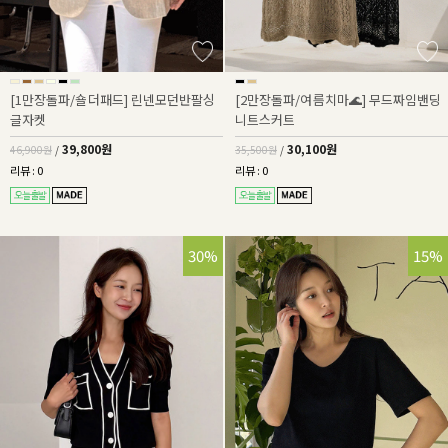
[1만장돌파/숄더패드] 린넨모던반팔싱
[2만장돌파/여름치마🌊] 무드짜임밴딩
글자켓
니트스커트
39,800원
30,100원
46,900원
/
35,500원
/
리뷰 : 0
리뷰 : 0
30%
15%