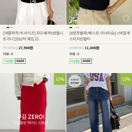
[여름하객/빅사이즈] 무드배색V반팔니
[6만장돌파/베스트 이너티👍] U넥절개
트가디건(82차 재입고)
스티치반팔티
27,900원
11,000원
39,900원
/
13,000원
/
리뷰 : 0
리뷰 : 0
15%
32%
15%