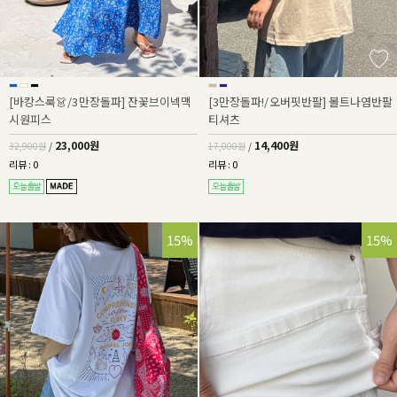
[바캉스룩👗/3만장돌파] 잔꽃브이넥맥
[3만장돌파!/오버핏반팔] 볼트나염반팔
시원피스
티셔츠
23,000원
14,400원
32,900원
/
17,000원
/
리뷰 : 0
리뷰 : 0
15%
15%