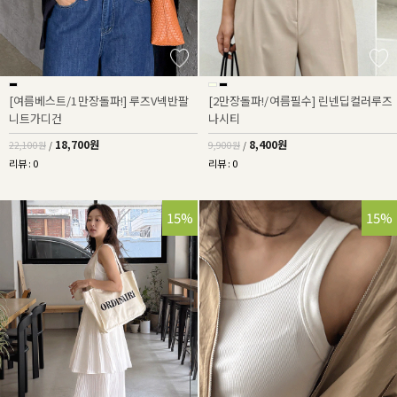
[여름베스트/1만장돌파!] 루즈V넥반팔
[2만장돌파!/여름필수] 린넨딥컬러루즈
니트가디건
나시티
18,700원
8,400원
22,100원
/
9,900원
/
리뷰 : 0
리뷰 : 0
15%
15%