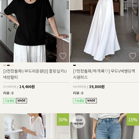
[3천장돌파!/부드러운원단] 찰랑실키U
[7천장돌파/하객룩🤍] 무드V넥밴딩맥
넥반팔티
시원피스
14,400원
39,800원
17,000원
/
46,900원
/
리뷰 : 0
리뷰 : 0
30%
15%