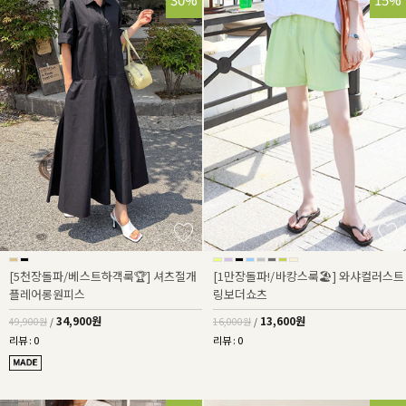
[5천장돌파/베스트하객룩🏆] 셔츠절개
[1만장돌파!/바캉스룩🏖️] 와샤컬러스트
플레어롱원피스
링보더쇼츠
34,900원
13,600원
49,900원
/
16,000원
/
리뷰 : 0
리뷰 : 0