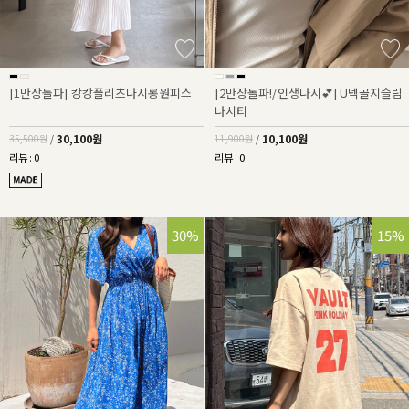
[1만장돌파] 캉캉플리츠나시롱원피스
[2만장돌파!/인생나시💕] U넥골지슬림
나시티
30,100원
10,100원
35,500원
/
11,900원
/
리뷰 : 0
리뷰 : 0
30%
15%