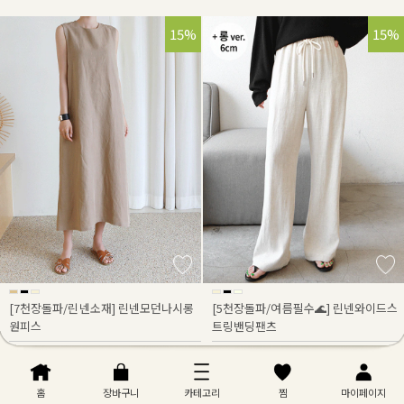
15%
15%
[7천장돌파/린넨소재] 린넨모던나시롱
[5천장돌파/여름필수🌊] 린넨와이드스
원피스
트링밴딩팬츠
38,600원
18,600원
45,500원
/
21,900원
/
리뷰 : 0
리뷰 : 0
홈
장바구니
카테고리
찜
마이페이지