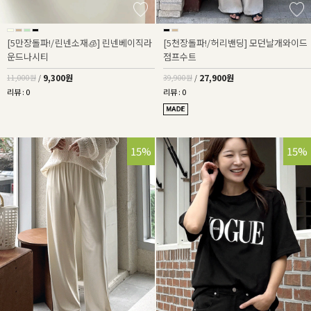
[5만장돌파!/린넨소재🧊] 린넨베이직라
[5천장돌파!/허리밴딩] 모던날개와이드
운드나시티
점프수트
9,300원
27,900원
11,000원
/
39,900원
/
리뷰 : 0
리뷰 : 0
15%
15%