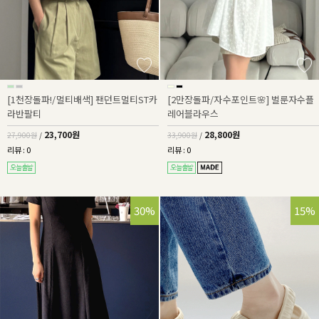
[1천장돌파!/멀티배색] 팬던트멀티ST카
[2만장돌파/자수포인트🌸] 벌룬자수플
라반팔티
레어블라우스
23,700원
28,800원
27,900원
/
33,900원
/
리뷰 : 0
리뷰 : 0
30%
15%