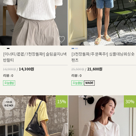
[이너티/쫀쫀/7천장돌파!] 슬림골지U넥
[3천장돌파/주문폭주!] 심플데님워싱숏
반팔티
팬츠
14,300원
21,600원
16,900원
/
25,500원
/
리뷰 : 0
리뷰 : 0
15%
30%