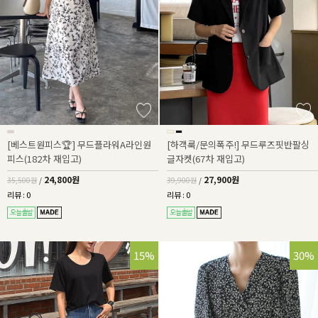
[베스트원피스🏆] 무드플라워A라인원
[하객룩/문의폭주!] 무드루즈핏반팔싱
피스(182차 재입고)
글자켓(67차 재입고)
24,800원
27,900원
35,500원
/
39,900원
/
리뷰 : 0
리뷰 : 0
15%
30%