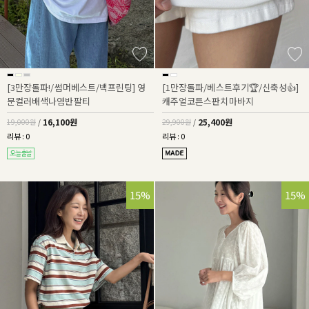
[3만장돌파!/썸머베스트/백프린팅] 영
[1만장돌파/베스트후기🏆/신축성👍]
문컬러배색나염반팔티
캐주얼코튼스판치마바지
16,100원
25,400원
19,000원
/
29,900원
/
리뷰 : 0
리뷰 : 0
15%
15%