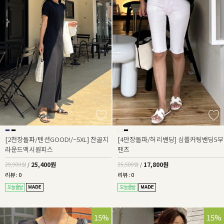
[2천장돌파/텐션GOOD!/~5XL] 잔골지
[4만장돌파/허리밴딩] 심플커팅밴딩5부
라운드맥시원피스
팬츠
25,400원
17,800원
29,900원
/
25,500원
/
리뷰 : 0
리뷰 : 0
15%
15%