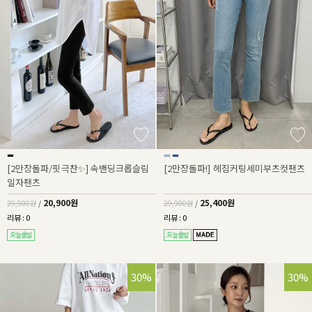
[2만장돌파/핏극찬✨] 속밴딩크롭슬림
[2만장돌파!] 헤짐커팅세미부츠컷팬츠
일자팬츠
20,900원
25,400원
29,900원
/
29,900원
/
리뷰 : 0
리뷰 : 0
30%
30%