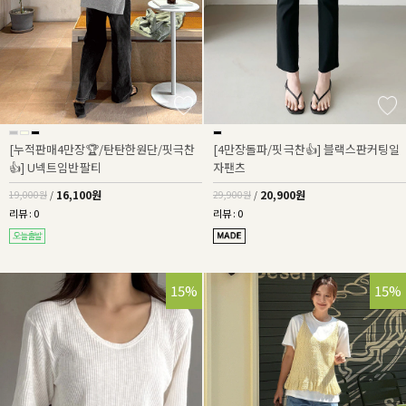
[누적판매4만장🏆/탄탄한원단/핏극찬
[4만장돌파/핏극찬👍] 블랙스판커팅일
👍] U넥트임반팔티
자팬츠
16,100원
20,900원
19,000원
/
29,900원
/
리뷰 : 0
리뷰 : 0
15%
15%