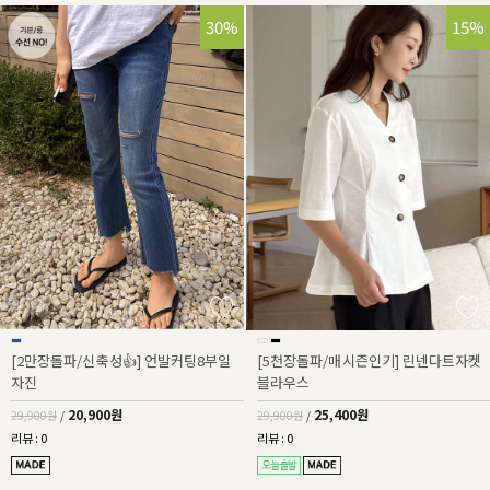
30%
15%
[2만장돌파/신축성👍] 언발커팅8부일
[5천장돌파/매시즌인기] 린넨다트자켓
자진
블라우스
20,900원
25,400원
29,900원
/
29,900원
/
리뷰 : 0
리뷰 : 0