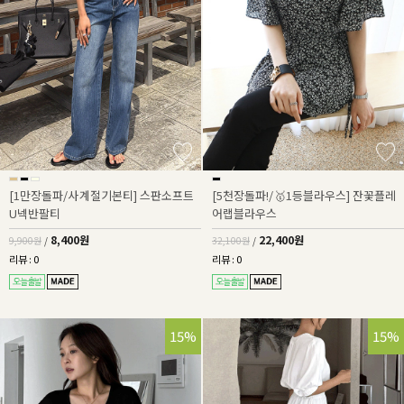
[1만장돌파/사계절기본티] 스판소프트
[5천장돌파!/🥇1등블라우스] 잔꽃플레
U넥반팔티
어랩블라우스
8,400원
22,400원
9,900원
/
32,100원
/
리뷰 : 0
리뷰 : 0
15%
15%