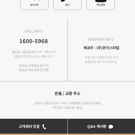
공지사항
Q&A
개인결제
CALL INFO
BANKING INFO
1600-5968
예금주 : (주)온리스타일
월요일 - 금요일 AM 9:00 - PM 6:00
점심시간 PM 12:00 - PM 1:00
기업 231-164021-04-133
농협 301-0171-4763-11
일요일, 공휴일은 쉽니다!
(토요일 배송업무만 진행)
반품 / 교환 주소
김포시 고촌읍 전호리 748 CJ대한통운 김포봉수집배점
(주)온리스타일 앞 (갠소)
고객센터 연결
Q&A 게시판