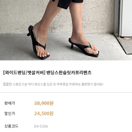
[와이드밴딩/뱃살커버] 밴딩스판슬릿카프리팬츠
쫀쫀한 스판감으로 마치 레깅스를 입은 듯 하루종일 착용에도 불편함이 없어요!
28,900원
판매가
24,500
원
할인가
상품코드
DA-5306