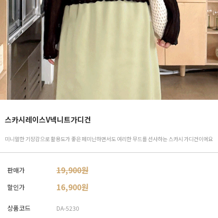
스카시레이스V넥니트가디건
미니멀한 기장감으로 활용도가 좋은 페미닌하면서도 여리한 무드를 선사하는 스카시 가디건이에요
19,900원
판매가
16,900
원
할인가
상품코드
DA-5230