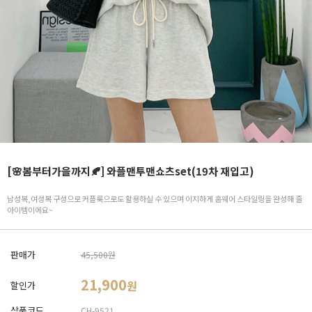
[🌸봄부터가을까지🍂] 와플맨투맨쇼츠set(19차 재입고)
남성복,여성복 구성으로 커플룩으로도 활용하실 수 있으며 이지하게 홈웨어 스타일링을 완성해 줄
아이템이에요~
판매가
45,500원
21,900
원
할인가
상품코드
CH-9521