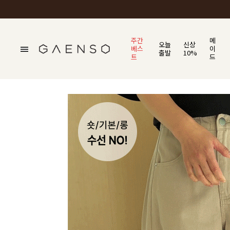
주간
메
오늘
신상
베스
이
출발
10%
트
드