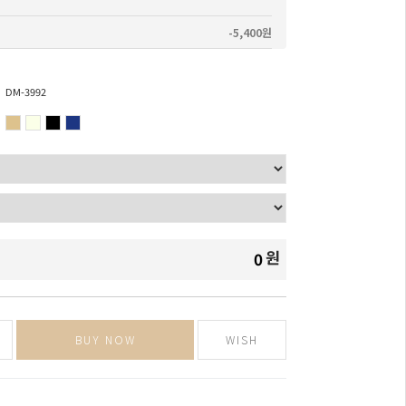
-5,400원
DM-3992
원
0
BUY NOW
WISH