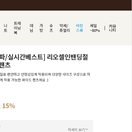
트레
니
데
가
슈
악세/
바캉
세일
커뮤
이닝
니티
트
님
방
즈
쥬얼리
스룩
~80%
복
돌파/실시간베스트] 리오셀인밴딩절
팬츠
일로 편안하고 안정감있게 착용되며 다양한 사이즈 구성으로 자
게 착용 가능한 와이드 팬츠에요 :)
원
15%
자세히 보기