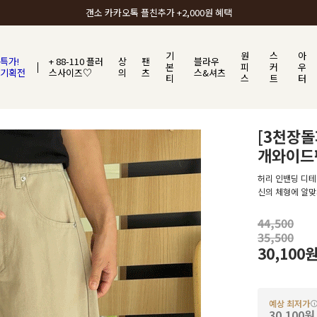
갠소에서 가장 많이 사랑받는 BEST ITEM
기
원
스
아
특가!
+ 88-110 플러
상
팬
블라우
본
피
커
우
기획전
스사이즈♡
의
츠
스&셔츠
티
스
트
터
[3천장
개와이드
허리 인밴딩 디테
신의 체형에 알맞
44,500
35,500
30,100
예상 최저가
30,100원