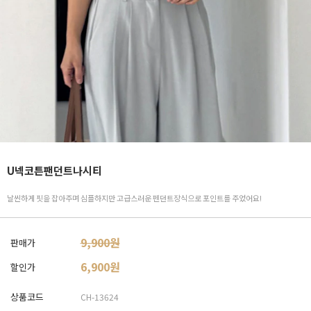
U넥코튼팬던트나시티
날씬하게 핏을 잡아주며 심플하지만 고급스러운 펜던트장식으로 포인트를 주었어요!
9,900원
판매가
6,900
원
할인가
상품코드
CH-13624