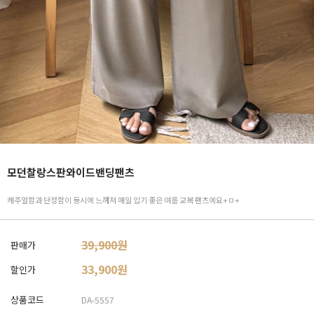
모던찰랑스판와이드밴딩팬츠
캐주얼함과 단정함이 동시에 느껴져 매일 입기 좋은 여름 교복 팬츠에요+ㅁ+
39,900원
판매가
33,900
원
할인가
상품코드
DA-5557