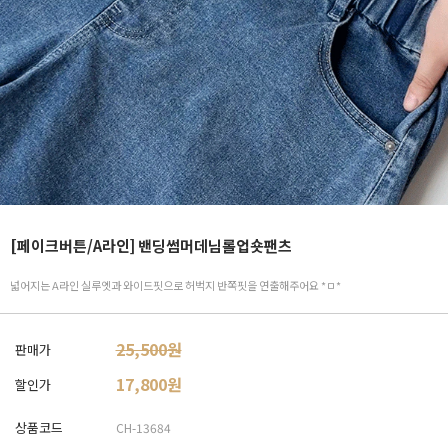
[페이크버튼/A라인] 밴딩썸머데님롤업숏팬츠
넓어지는 A라인 실루엣과 와이드핏으로 허벅지 반쪽핏을 연출해주어요 *ㅁ*
25,500원
판매가
17,800
원
할인가
상품코드
CH-13684