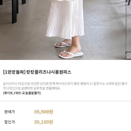
[1만장돌파] 캉캉플리츠나시롱원피스
슬리브리스 타입으로 다양한 상의와 함께 레이어드하기 좋은 롱원피스! 찰랑이는 소재와 밑단 플리
츠디자인으로 로맨틱한 실루엣을 연출해줘요
(화이트,FREE-오늘출발불가)
35,500원
판매가
30,100
원
할인가