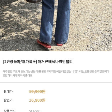
[2만장돌파/휴가룩✈] 매거진배색나염반팔티
캐주얼한무드가 돋보이는반팔티!프론트뷰와백뷰에컬러감있는 나염디테일로포인트를주었으며다
양한하의와매치하기좋아요
19,900원
판매가
16,900
원
할인가
상품코드
S11-593