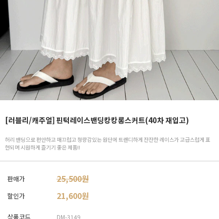
[러블리/캐주얼] 핀턱레이스밴딩캉캉롱스커트(40차 재입고)
허리 밴딩으로 편안하고 매끄럽고 청량감있는 원단에 트랜디하게 잔잔한 레이스가 고급스럽게 표
현되며 시원하게 즐기기 좋은 제품!!
25,500원
판매가
21,600
원
할인가
상품코드
DM-3149