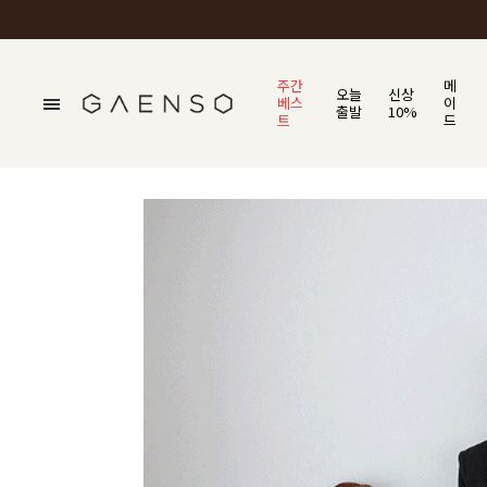
주간
메
오늘
신상
베스
이
출발
10%
트
드