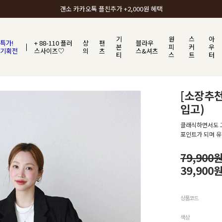
갠소에서 가장 많이 사랑받는 BEST ITEM
기
원
스
아
특가!
+ 88-110 플러
상
팬
블라우
본
피
커
우
기획전
스사이즈♡
의
츠
스&셔츠
티
스
트
터
[소장추천
입고)
클래식하면서도 
포인트가 되며 유
79,900
39,900
상품코드
색상