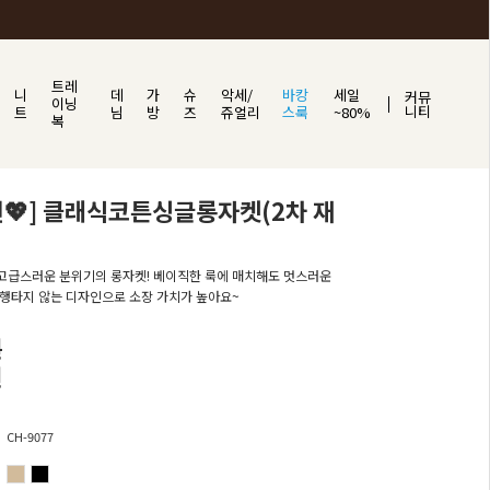
트레
니
데
가
슈
악세/
바캉
세일
커뮤
이닝
니티
트
님
방
즈
쥬얼리
스룩
~80%
복
💖] 클래식코튼싱글롱자켓(2차 재
고급스러운 분위기의 롱자켓! 베이직한 룩에 매치해도 멋스러운
행타지 않는 디자인으로 소장 가치가 높아요~
원
원
CH-9077