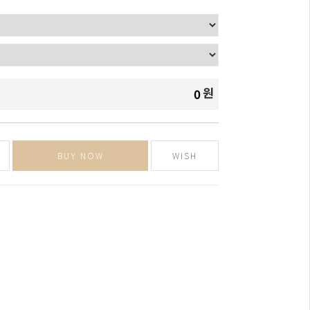
원
0
BUY NOW
WISH