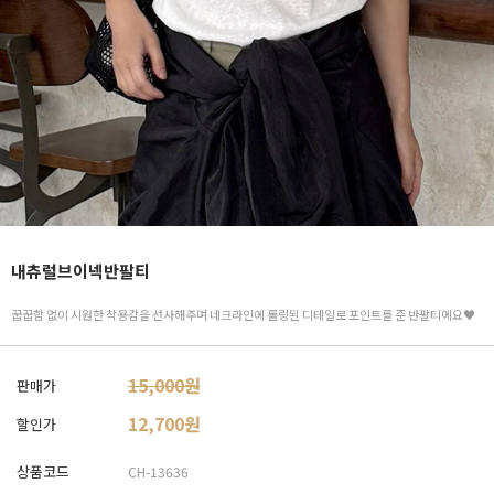
내츄럴브이넥반팔티
꿉꿉함 없이 시원한 착용감을 선사해주며 네크라인에 롤링된 디테일로 포인트를 준 반팔티에요♥
15,000원
판매가
12,700
원
할인가
상품코드
CH-13636