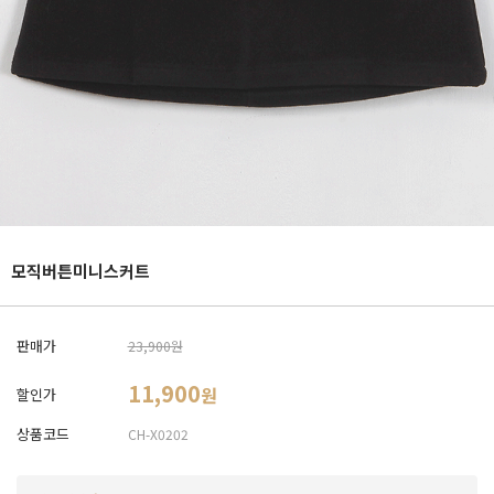
모직버튼미니스커트
판매가
23,900원
11,900
원
할인가
상품코드
CH-X0202