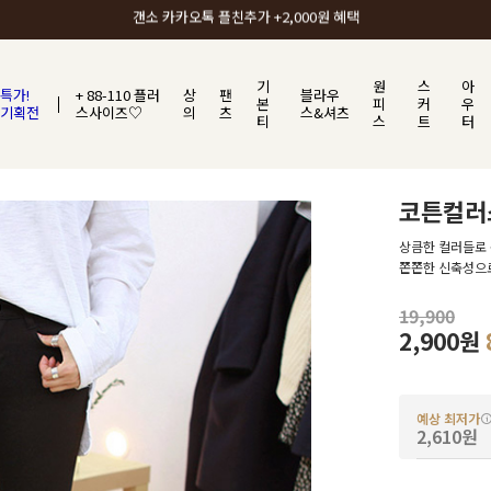
갠소에서 가장 많이 사랑받는 BEST ITEM
기
원
스
아
특가!
+ 88-110 플러
상
팬
블라우
본
피
커
우
기획전
스사이즈♡
의
츠
스&셔츠
티
스
트
터
코튼컬러
상큼한 컬러들로 
쫀쫀한 신축성으로
19,900
2,900원
예상 최저가
2,610원