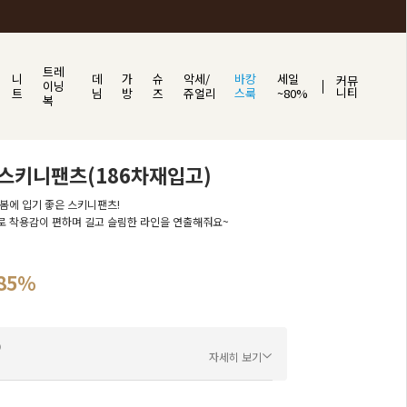
트레
니
데
가
슈
악세/
바캉
세일
커뮤
이닝
니티
트
님
방
즈
쥬얼리
스룩
~80%
복
스키니팬츠(186차재입고)
봄에 입기 좋은 스키니팬츠!
 착용감이 편하며 길고 슬림한 라인을 연출해줘요~
85
%
자세히 보기