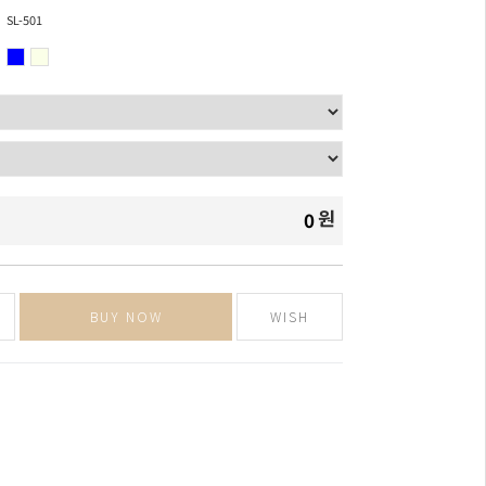
SL-501
원
0
BUY NOW
WISH