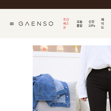
주간
메
오늘
신상
베스
이
출발
10%
트
드