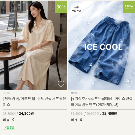
30%
32%
15%
[체형커버/여름반팔] 핀턱반팔셔츠롱원
[+기장추가/소프트쿨데님] 아이스텐셀
피스
와이드밴딩팬츠(28차 재입고)
24,800원
25,400원
35,500원
/
37,500원
/
29,900원
/
리뷰 : 0
리뷰 : 0