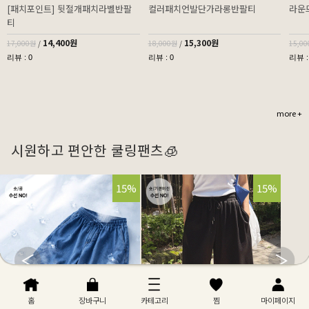
[패치포인트] 뒷절개패치라벨반팔
컬러패치언발단가라롱반팔티
라운
티
14,400원
15,300원
17,000원
/
18,000원
/
15,0
리뷰 : 0
리뷰 : 0
리뷰 :
more +
시원하고 편안한 쿨링팬츠🧊
32%
15%
32%
15%
홈
장바구니
카테고리
찜
마이페이지