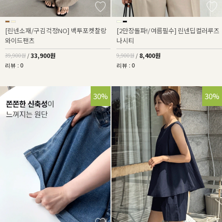
[린넨소재/구김걱정NO] 백투포켓찰랑
[2만장돌파!/여름필수] 린넨딥컬러루즈
와이드팬츠
나시티
33,900원
8,400원
39,900원
/
9,900원
/
리뷰 : 0
리뷰 : 0
30%
30%