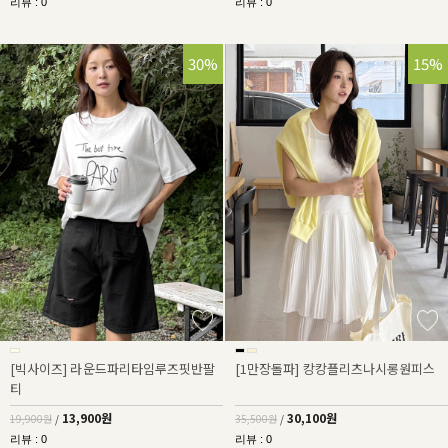
리뷰 : 0
리뷰 : 0
30%
15%
[빅사이즈] 라운드파리타임루즈핏반팔
[1만장돌파] 캉캉플리츠나시롱원피스
티
13,900원
30,100원
19,900원
/
35,500원
/
리뷰 : 0
리뷰 : 0