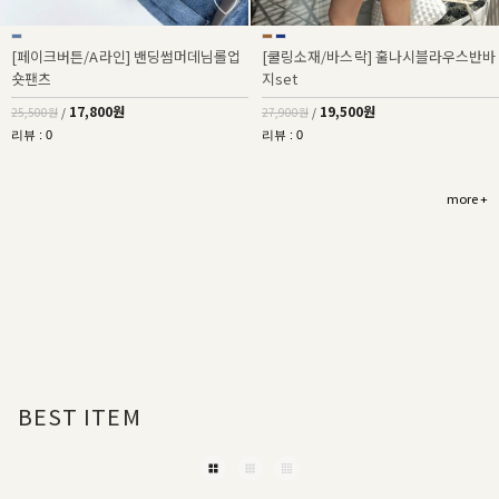
[페이크버튼/A라인] 밴딩썸머데님롤업
[쿨링소재/바스락] 훌나시블라우스반바
숏팬츠
지set
17,800원
19,500원
25,500원
/
27,900원
/
리뷰 : 0
리뷰 : 0
more +
BEST ITEM