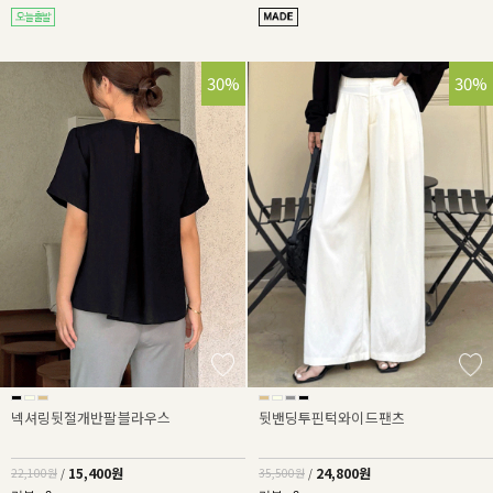
30%
30%
넥셔링뒷절개반팔블라우스
뒷밴딩투핀턱와이드팬츠
15,400원
24,800원
22,100원
/
35,500원
/