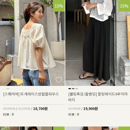
30%
15%
15%
[스퀘어넥] 뜨개레이스반팔블라우스
[쿨링촉감/올밴딩] 찰랑와이드9부치마
바지
18,700원
19,900원
26,900원
/
22,100원
/
23,500원
/
리뷰 : 0
리뷰 : 0