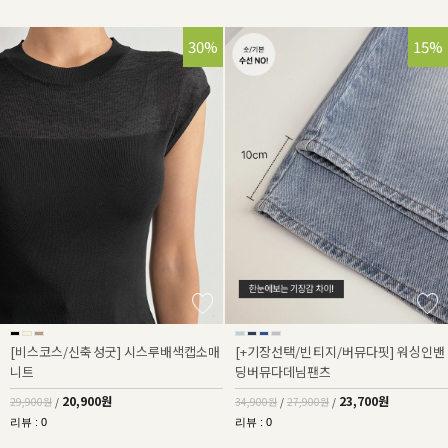
30%
32%
15%
[비스코스/신축성굿] 시스루배색캡소매
[+기장선택/빈티지/버뮤다핏] 워싱인밴
니트
딩버뮤다데님팬츠
20,900원
23,700원
29,900원
/
34,900원
/
27,900원
/
리뷰 : 0
리뷰 : 0