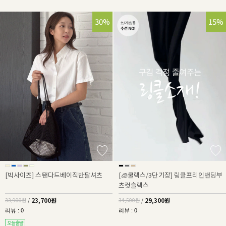
30%
15%
[빅사이즈] 스탠다드베이직반팔셔츠
[🧊쿨랙스/3단기장] 링클프리인밴딩부
츠컷슬랙스
23,700원
29,300원
33,900원
/
34,500원
/
리뷰 : 0
리뷰 : 0