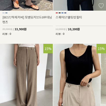
[BEST/하체커버] 뒷밴딩커브드8부데님
스퀘어ST쿨링반팔티
팬츠
33,900원
10,200원
39,900원
/
12,000원
/
리뷰 : 0
리뷰 : 0
15%
15%