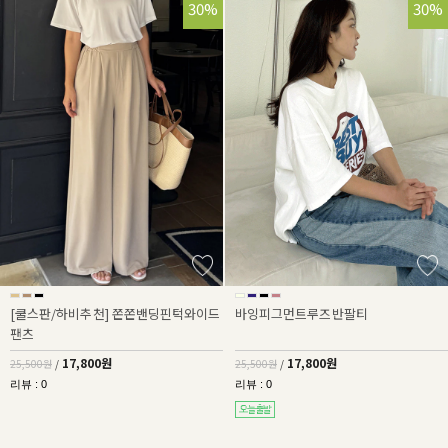
30%
30%
[쿨스판/하비추천] 쫀쫀밴딩핀턱와이드
바잉피그먼트루즈반팔티
팬츠
17,800원
17,800원
25,500원
/
25,500원
/
리뷰 : 0
리뷰 : 0