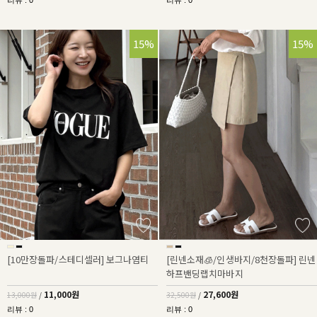
리뷰 : 0
리뷰 : 0
15%
15%
[10만장돌파/스테디셀러] 보그나염티
[린넨소재🧊/인생바지/8천장돌파] 린넨
하프밴딩랩치마바지
11,000원
27,600원
13,000원
/
32,500원
/
리뷰 : 0
리뷰 : 0