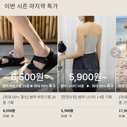
이번 시즌 마지막 특가
[최대 56% 할인] 썸머 바캉스템 20
[한정수량] 썸머 나시티 14종 기획
[최대
종 기획
종 
6,500원
5,900원
17,9
리뷰 : 0
리뷰 : 0
리뷰 :