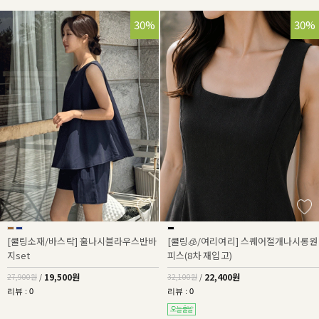
30%
30%
[쿨링소재/바스락] 훌나시블라우스반바
[쿨링🧊/여리여리] 스퀘어절개나시롱원
지set
피스(8차 재입고)
19,500원
22,400원
27,900원
/
32,100원
/
리뷰 : 0
리뷰 : 0