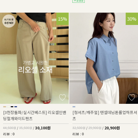
32%
15%
36%
30%
[3천장돌파/실시간베스트] 리오셀인밴
[청셔츠/캐주얼] 텐셀데님톤롤업하프셔
딩절개와이드팬츠
츠
30,100원
20,900원
44,500원
/
35,500원
/
32,500원
/
29,900원
/
리뷰 : 0
리뷰 : 0