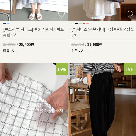
[쿨소재/빅사이즈] 쿨ST시어서커퍼프
[빅사이즈/복부커버] 크링클A훌셔링반
롱원피스
팔티
25,400원
19,900원
29,900원
/
23,500원
/
리뷰 : 0
리뷰 : 0
15%
15%