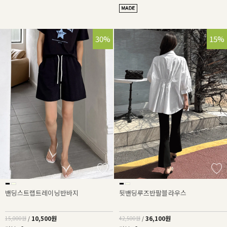
30%
15%
밴딩스트랩트레이닝반바지
뒷밴딩루즈반팔블라우스
10,500원
36,100원
15,000원
/
42,500원
/