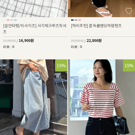
[살안타템/빅사이즈] 사각체크루즈핏셔
[하비추천] 쫀득쿨밴딩하렘팬츠
츠
16,900원
22,800원
19,900원
/
26,900원
/
리뷰 : 0
리뷰 : 0
15%
15%