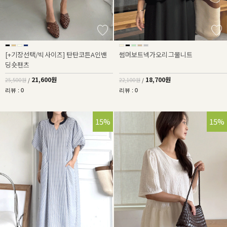
[+기장선택/빅사이즈] 탄탄코튼A인밴
썸머보트넥가오리그물니트
딩숏팬츠
21,600원
18,700원
25,500원
/
22,100원
/
리뷰 : 0
리뷰 : 0
15%
15%