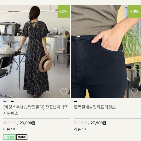
30%
30%
[바캉스룩👗/3만장돌파] 잔꽃브이넥맥
쫀득절개슬릿카프리팬츠
시원피스
23,000원
27,900원
32,900원
/
39,900원
/
리뷰 : 0
리뷰 : 0