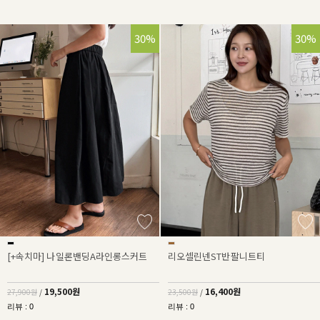
30%
30%
[+속치마] 나일론밴딩A라인롱스커트
리오셀린넨ST반팔니트티
19,500원
16,400원
27,900원
/
23,500원
/
리뷰 : 0
리뷰 : 0