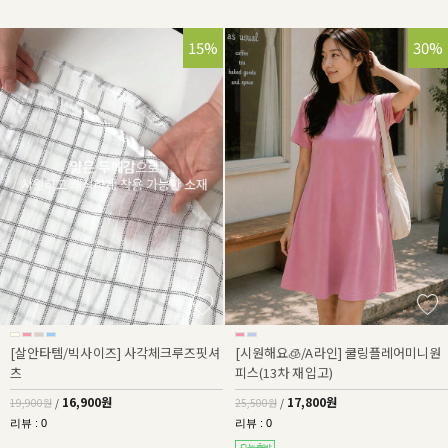
15%
30%
[살안타템/빅사이즈] 사각체크루즈핏셔
[시원해요🧊/A라인] 쿨링플레어미니원
츠
피스(13차 재입고)
16,900원
17,800원
19,900원
/
25,500원
/
리뷰 : 0
리뷰 : 0