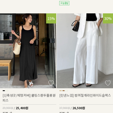
15%
30%
[신축성굿/체형커버] 쿨링스판두줄롱원
[린넨느낌] 썸머절개라인와이드슬랙스
피스
25,400원
26,500원
29,900원
/
37,900원
/