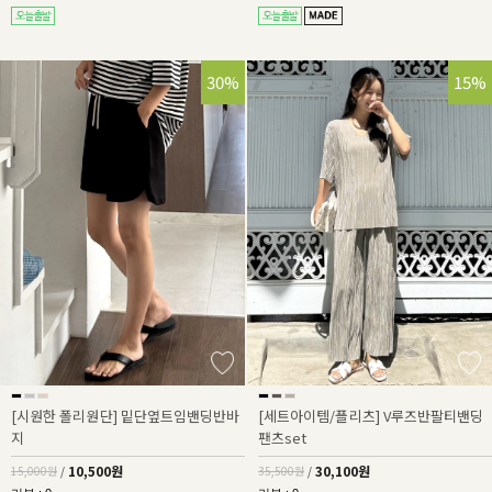
30%
15%
[시원한 폴리원단] 밑단옆트임밴딩반바
[세트아이템/플리츠] V루즈반팔티밴딩
지
팬츠set
10,500원
30,100원
15,000원
/
35,500원
/