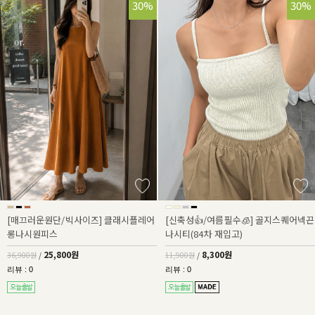
30%
30%
[매끄러운원단/빅사이즈] 클래시플레어
[신축성👍/여름필수🧊] 골지스퀘어넥끈
롱나시원피스
나시티(84차 재입고)
25,800원
8,300원
36,900원
/
11,900원
/
리뷰 : 0
리뷰 : 0