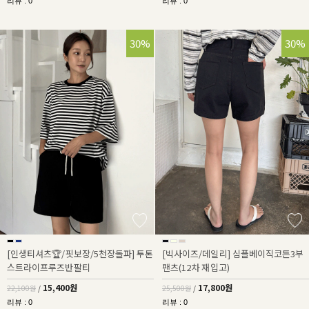
리뷰 : 0
리뷰 : 0
30%
30%
[인생티셔츠🏆/핏보장/5천장돌파] 투톤
[빅사이즈/데일리] 심플베이직코튼3부
스트라이프루즈반팔티
팬츠(12차 재입고)
15,400원
17,800원
22,100원
/
25,500원
/
리뷰 : 0
리뷰 : 0