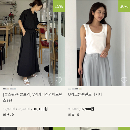
25%
15%
30%
[쿨스판/링클프리] V넥가디건와이드팬
U넥코튼팬던트나시티
츠set
30,100원
6,900원
39,900원
/
35,500원
/
9,900원
/
리뷰 : 0
리뷰 : 0