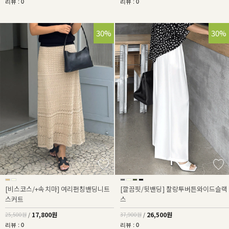
리뷰 : 0
리뷰 : 0
30%
30%
[비스코스/+속치마] 여리펀칭밴딩니트
[깔끔핏/뒷밴딩] 찰랑투버튼와이드슬랙
스커트
스
17,800원
26,500원
25,500원
/
37,900원
/
리뷰 : 0
리뷰 : 0