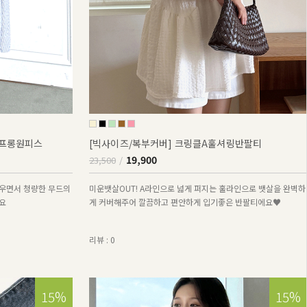
퍼프롱원피스
[빅사이즈/복부커버] 크링클A훌셔링반팔티
19,900
23,500
우면서 청량한 무드의
미운뱃살OUT! A라인으로 넓게 퍼지는 훌라인으로 뱃살을 완벽하
요
게 커버해주어 깔끔하고 편안하게 입기좋은 반팔티에요♥
리뷰 : 0
15%
15%