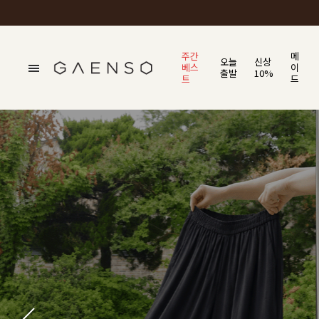
주간
메
오늘
신상
베스
이
출발
10%
트
드