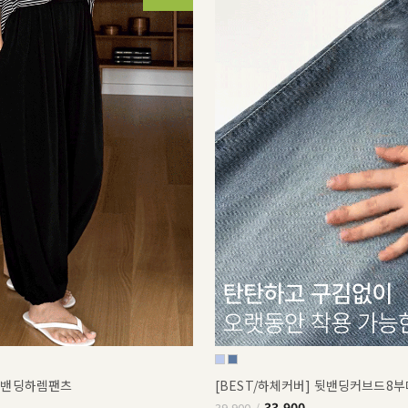
쿨밴딩하렘팬츠
[BEST/하체커버] 뒷밴딩커브드8
33,900
39,900