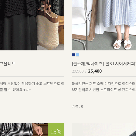
그물니트
[쿨소재/빅사이즈] 쿨ST시어서커
25,400
29,900
체형 부담없이 착용하기 좋고 보트넥으로 여
볼륨감있는 퍼프 소매 디자인으로 여성스러
 할 수 있어요 +ㅁ+
보기만해도 시원한 스트라이프 롱 원피스에
리뷰 : 0
15%