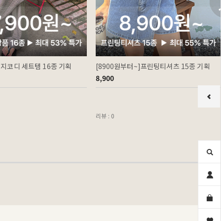
이지코디 세트템 16종 기획
[8900원부터~]프린팅티셔츠 15종 기획
8,900
리뷰 : 0