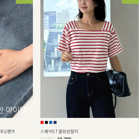
부데님팬츠
스퀘어ST쿨링반팔티
10,200
12,000