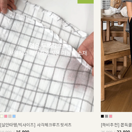
[살안타템/빅사이즈] 사각체크루즈핏셔츠
[하비추천] 쫀득
16,900
22,800
19,900
26,900