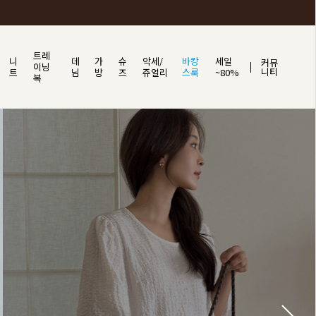
트레
니
데
가
슈
악세/
바캉
세일
커뮤
이닝
니티
트
님
방
즈
쥬얼리
스룩
~80%
복