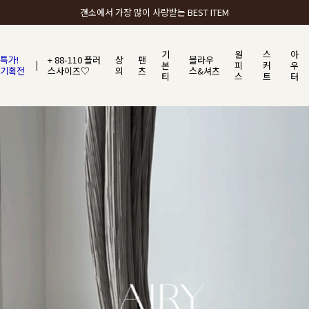
갠소에서 가장 많이 사랑받는 BEST ITEM
기
원
스
아
특가!
+ 88-110 플러
상
팬
블라우
본
피
커
우
기획전
스사이즈♡
의
츠
스&셔츠
티
스
트
터