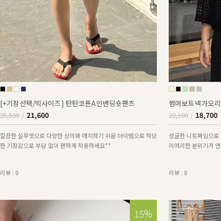
[+기장선택/빅사이즈] 탄탄코튼A인밴딩숏팬츠
썸머보트넥가오리
21,600
18,700
25,500
22,100
깔끔한 실루엣으로 다양한 상의와 매치하기 쉬운 아이템으로 적당
성글한 니트짜임으로 
한 기장감으로 부담 없이 편하게 착용하세요**
리여리한 분위기가 연출
리뷰 : 0
리뷰 : 0
15%