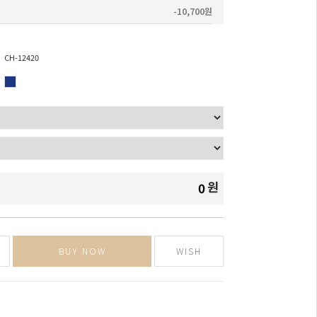
-10,700원
CH-12420
원
0
BUY NOW
WISH