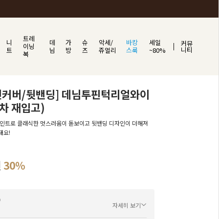
트레
니
데
가
슈
악세/
바캉
세일
커뮤
이닝
니티
트
님
방
즈
쥬얼리
스룩
~80%
복
인커버/뒷밴딩] 데님투핀턱리얼와이
차 재입고)
포인트로 클래식한 멋스러움이 돋보이고 뒷밴딩 디자인이 더해져
돼요!
원
30%
자세히 보기