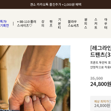
갠소에서 가장 많이 사랑받는 BEST ITEM
기
원
스
아
특가!
+ 88-110 플러
상
팬
블라우
본
피
커
우
기획전
스사이즈♡
의
츠
스&셔츠
티
스
트
터
[레그라
드팬츠(3
프론트 투핀턱 
안정적으로 착용
35,500
24,800
예상 최저가
24,800원