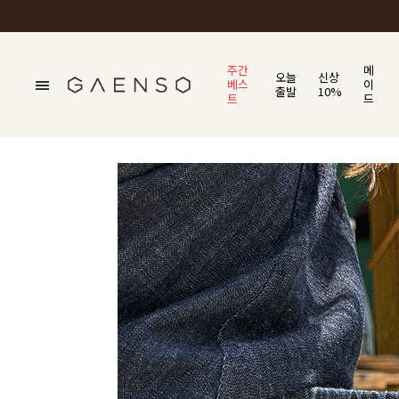
주간
메
오늘
신상
베스
이
출발
10%
트
드