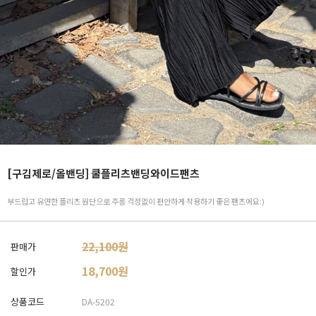
[구김제로/올밴딩] 쿨플리츠밴딩와이드팬츠
부드럽고 유연한 플리츠 원단으로 주름 걱정없이 편안하게 착용하기 좋은 팬츠에요:)
22,100원
판매가
18,700
원
할인가
상품코드
DA-5202