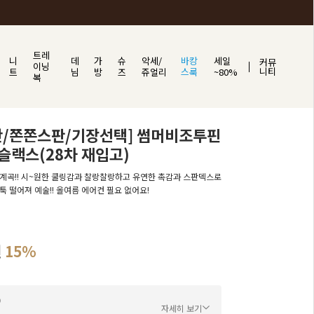
트레
니
데
가
슈
악세/
바캉
세일
커뮤
이닝
니티
트
님
방
즈
쥬얼리
스룩
~80%
복
단/쫀쫀스판/기장선택] 썸머비조투핀
슬랙스(28차 재입고)
계곡!! 시~원한 쿨링감과 찰랑찰랑하고 유연한 촉감과 스판덱스로
툭 떨어져 예술!! 올여름 에어컨 필요 없어요!
원
15%
자세히 보기