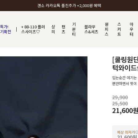
갠소에서 가장 많이 사랑받는 BEST ITEM
기
원
스
아
특가!
+ 88-110 플러
상
팬
블라우
본
피
커
우
기획전
스사이즈♡
의
츠
스&셔츠
티
스
트
터
[쿨링원
턱와이드
입는순간 여기는 
편안하면서 핏이 
29,900
25,500
21,600
예상 최저가
21,600원