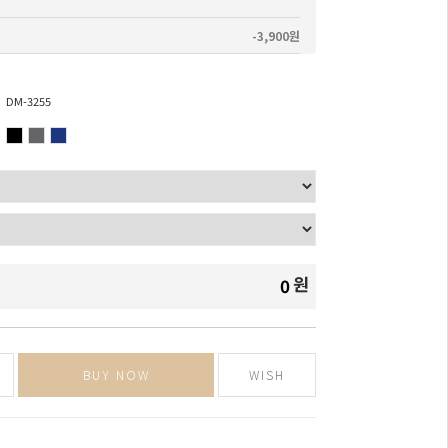
-3,900원
DM-3255
원
0
BUY NOW
WISH