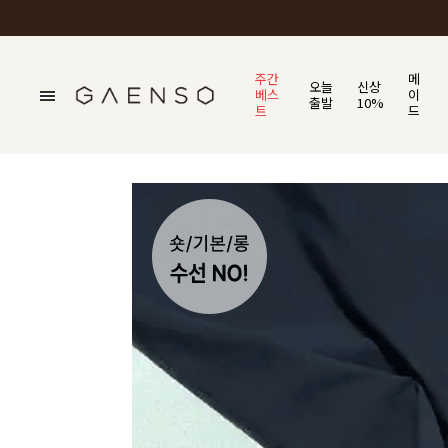
주간
메
오늘
신상
베스
이
출발
10%
트
드