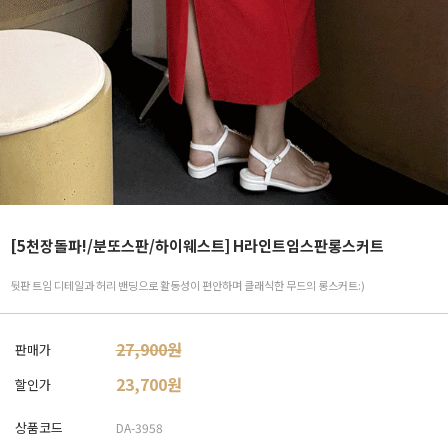
[5천장돌파!/분또스판/하이웨스트] H라인트임스판롱스커트
뒷판 트임 디테일과 허리 밴딩으로 활동성이 편안하며 클래식한 무드의 롱스커트:)
27,900원
판매가
23,700
원
할인가
상품코드
DA-3958