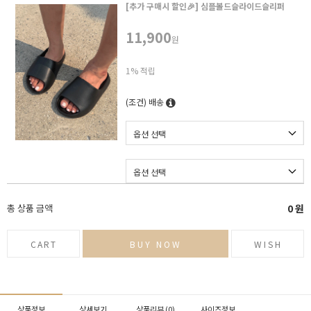
[추가 구매시 할인🎉] 심플볼드슬라이드슬리퍼
11,900
원
1% 적립
(조건) 배송
총 상품 금액
0
원
CART
BUY NOW
WISH
상품정보
상세보기
상품리뷰 (
0
)
사이즈정보