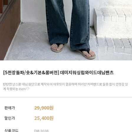
[5천장돌파/숏&기본&롱버전] 데미지워싱힙와이드데님팬츠
탄탄한 난스판 데님 원단으로 제작되어 아웃핏이 깔끔하며 허리단 커버밴드로 들뜸 없이 안정감 있
게 착용되는 item♡
29,900원
판매가
25,400
원
할인가
상품코드
DM-3038