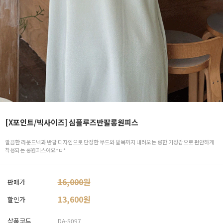
[X포인트/빅사이즈] 심플루즈반팔롱원피스
깔끔한 라운드넥과 반팔 디자인으로 단정한 무드와 발목까지 내려오는 롱한 기장감으로 편안하게
착용되는 롱원피스예요*ㅁ*
16,000원
판매가
13,600
원
할인가
상품코드
DA-5097