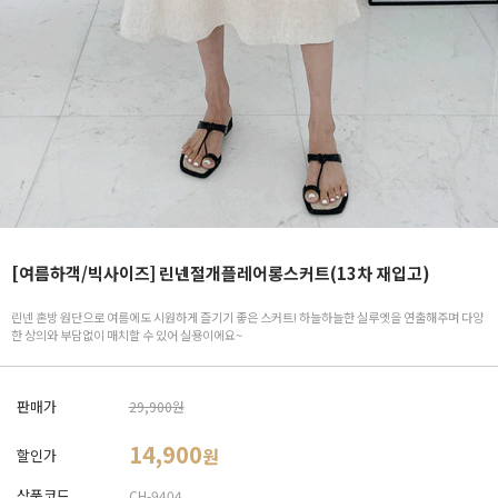
[여름하객/빅사이즈] 린넨절개플레어롱스커트(13차 재입고)
린넨 혼방 원단으로 여름에도 시원하게 즐기기 좋은 스커트! 하늘하늘한 실루엣을 연출해주며 다양
한 상의와 부담없이 매치할 수 있어 실용이에요~
판매가
29,900원
14,900
원
할인가
상품코드
CH-9404