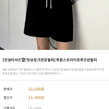
[인생티셔츠🏆/핏보장/5천장돌파] 투톤스트라이프루즈반팔티
매년 유행 없이 자주 활용하시기 좋은 박시티!! 스트라이프 패턴으로 캐주얼함이 돋보이며 박시한
핏과 힙을 덮는 기장감으로 자연스러운 체형커버까지:)
22,100원
판매가
15,400
원
할인가
상품코드
CH-10844