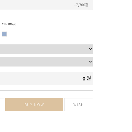
-7,700원
CH-10690
원
0
BUY NOW
WISH