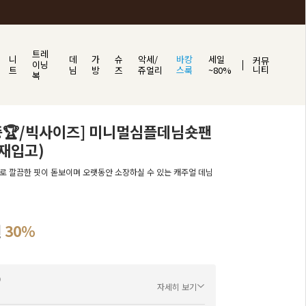
트레
니
데
가
슈
악세/
바캉
세일
커뮤
이닝
니티
트
님
방
즈
쥬얼리
스룩
~80%
복
증🏆/빅사이즈] 미니멀심플데님숏팬
 재입고)
로 깔끔한 핏이 돋보이며 오랫동안 소장하실 수 있는 캐주얼 데님
원
30%
자세히 보기