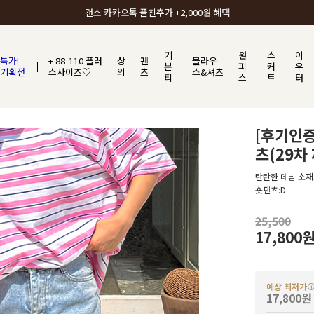
갠소에서 가장 많이 사랑받는 BEST ITEM
기
원
스
아
특가!
+ 88-110 플러
상
팬
블라우
본
피
커
우
기획전
스사이즈♡
의
츠
스&셔츠
티
스
트
터
[후기인
츠(29차
탄탄한 데님 소재
숏팬츠:D
25,500
17,800
예상 최저가
17,800원