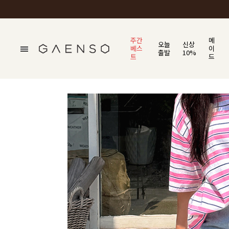
주간
메
오늘
신상
베스
이
출발
10%
트
드