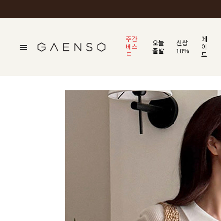
주간
메
오늘
신상
베스
이
출발
10%
트
드