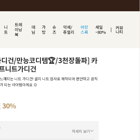
트레
니
데
가
슈
악세/
바캉
세일
커뮤
이닝
니티
트
님
방
즈
쥬얼리
스룩
~80%
복
디건/만능코디템🏆/3천장돌파] 카
프니트가디건
느껴지는 니트 가디건! 골지 니트 원사로 제작되어 편안하고 큼직
가 되는 아이템이에요 :D
원
30%
자세히 보기