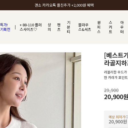
갠소에서 가장 많이 사랑받는 BEST ITEM
기
원
스
아
특가!
+ 88-110 플러
상
팬
블라우
본
피
커
우
기획전
스사이즈♡
의
츠
스&셔츠
티
스
트
터
[베스트가
라골지하
러블리한 무드가 
한 카라가 포인트
29,900
20,900
예상 최저가
20,900원