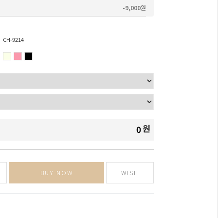
-9,000원
CH-9214
원
0
BUY NOW
WISH